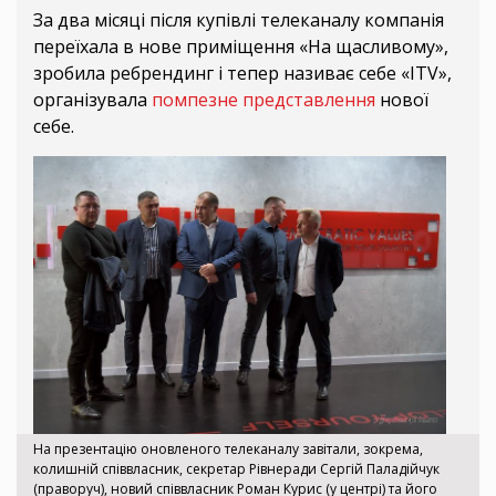
За два місяці після купівлі телеканалу компанія
переїхала в нове приміщення «На щасливому»,
зробила ребрендинг і тепер називає себе «ITV»,
організувала
помпезне представлення
нової
себе.
На презентацію оновленого телеканалу завітали, зокрема,
колишній співвласник, секретар Рівнеради Сергій Паладійчук
(праворуч), новий співвласник Роман Курис (у центрі) та його