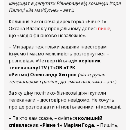
кандидат в депутати Рівнеради від команди Ігоря
Палиці «За майбутнє» – авт.)
.
Колишня виконавча директорка «Рівне 1»
Оксана Власюк у прощальному дописі
пише
,
що «медіа фінансово незалежне».
– Ми зараз теж тільки завдяки інвесторам
існуємо і маємо можливість розгорнутися, –
розповідає «Четвертій владі»
керівник
телеканалу ITV (ТзОВ «ТРК
«Ритм») Олександр Хитров
(він керував
телеканалом і раніше, до зміни власника – авт.
).
За яку ціну політико-бізнесові діячі купили
телеканали – достовірно невідомо. Не хочуть
про це розповідати ні нові власники, ні колишні.
– Та хто вам скаже, – сміється
колишній
співвласник «Рівне 1» Маріян Года.
– Пишіть,