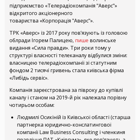
підприємство «Телерадіокомпанія "Аверс"»
відкритого акціонерного
товариства «Корпорація "Аверс"».
ТРК «Аверс» із 2017 року пов’язують із головою
облради Ігорем Палицею,
пише
волинське
видання «Сила правди». Три роки тому у
структурі власності телеканалу відбулися зміни:
власницею телерадіокомпанії зі статутним
фондом 2 тисячі гривень стала київська фірма
«Либідь сервіс».
Компанія зареєстрована за півроку до купівлі
каналу і станом на 2019-й рік належала порівну
чотирьом особам:
Людмилі Осикіній із Київської області (старша
партнерка юридично-конслатингової
компанії Law Business Consulting і членкиня
правління ПАТ «Київгума», яке пов’язують з