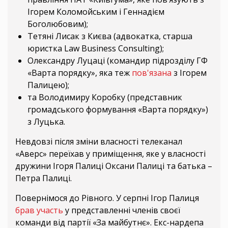
Ігорем Коломойським і Геннадієм
Боголюбовим);
Тетяні Лисак з Києва (адвокатка, старша
юристка Law Business Consulting);
Олександру Луцаці (командир підрозділу ГФ
«Варта порядку», яка теж
пов'язана
з Ігорем
Палицею);
та Володимиру Коробку (представник
громадського формування «Варта порядку»)
з Луцька.
Невдовзі після зміни власності телеканал
«Аверс» переїхав у приміщення, яке у власності
дружини Ігоря Палиці Оксани Палиці та батька –
Петра Палиці.
Повернімося до Рівного. У серпні Ігор Палиця
брав участь
у представленні членів своєї
команди від партії «За майбутнє». Екс-нардепа