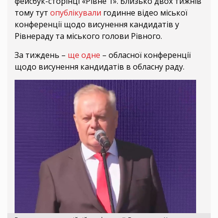
фейсбук-сторінці «Рівне 1». Близько двох тижнів
тому тут
опублікували
годинне відео міської
конференції щодо висунення кандидатів у
Рівнераду та міського голови Рівного.
За тиждень –
ще одне
– обласної конференції
щодо висунення кандидатів в обласну раду.