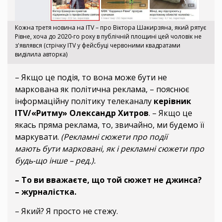
Кожна третя новина на ITV – про Віктора Шакирзяна, який рятує
Рівне, хоча до 2020-го року в публічній площині цей чоловік не
з'являвся (стрічку ITV у фейсбуці червоними квадратами
виділила авторка)
– Якщо це подія, то вона може бути не
маркована як політична реклама, – пояснює
інформаційну політику телеканалу
керівник
ITV/«Ритму» Олександр Хитров
. – Якщо це
якась пряма реклама, то, звичайно, ми будемо її
маркувати.
(Рекламні сюжети про події
мають бути марковані, як і рекламні сюжети про
будь-що інше – ред.).
– То ви вважаєте, що той сюжет не джинса?
– журналістка.
– Який? Я просто не стежу.