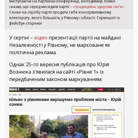
Виступаючи на партійній конференції, Володимир Хомко
сказав, що серед меседжів партії –
«традиційна здорова сім'я»
.
Схоже на спробу партії продати себе консервативному
електорату, якого більшість у Рівному і області. Скриншот із
фейсбук-сторінки
У серпні –
відео
презентації партії на майдані
Незалежності у Рівному, не марковане як
політична реклама.
Однак 25-го вересня публікація про Юрія
Вознюка з'явилася на сайті «Рівне 1» із
передбаченим законом маркуванням: