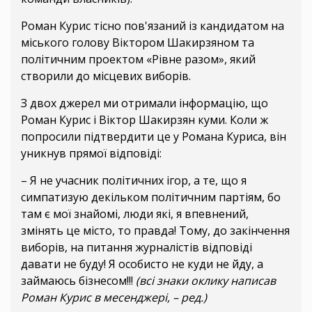
Роман Курис тісно пов'язаний із кандидатом на
міського голову Віктором Шакирзяном та
політичним проектом «Рівне разом», який
створили до місцевих виборів.
З двох джерел ми отримали інформацію, що
Роман Курис і Віктор Шакирзян куми. Коли ж
попросили підтвердити це у Романа Куриса, він
уникнув прямої відповіді:
– Я не учасник політичних ігор, а те, що я
симпатизую декільком політичним партіям, бо
там є мої знайомі, люди які, я впевнений,
змінять це місто, то правда! Тому, до закінчення
виборів, на питання журналістів відповіді
давати не буду! Я особисто не куди не йду, а
займаюсь бізнесом!!!
(всі знаки оклику написав
Роман Курис в месенджері, – ред.)