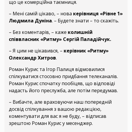
що це комерційна таємниця.
– Мені самій цікаво, – нова
керівниця «Рівне 1»
Людмила Дуніна
. – Будете знати – то скажіть.
– Без коментарів, – каже
колишній
співвласник «Ритму» Сергій Паладійчук.
– Я цим не цікавився, –
керівник «Ритму»
Олександр Хитров
.
Роман Курис та Ігор Палиця відмовилися
спілкуватися стосовно придбання телеканалів.
Роман Курис спочатку пообіцяв, що відповіді
надасть його преслужба, але потім передумав.
– Вибачте, але враховуючи наш попередній
досвід спілкування з вашою редакцією,
коментувати для вас я не буду, – відписав
зрештою Роман Курис у месенджер.