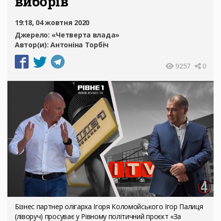
виборів
19:18, 04 жовтня 2020
Джерело:
«Четверта влада»
Автор(и):
Антоніна Торбіч
9257
0
Бізнес партнер олігарха Ігоря Коломойського Ігор Палиця
(ліворуч) просуває у Рівному політичний проєкт «За