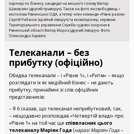
партнер по бізнесу, кандидат на міського голову Віктор
Шакирзян (другий праворуч). Також на фото екссвободівець і
ексголова Рівненської ОДА, а тепер член команди «Рівне разом»
Сергій Рибачок (крайній ліворуч) та ексміліціонер, керівник
Територіального управління Служби судової охорони в
Рівненській області Віктор Мороз (другий ліворуч). Фото
Олександра Харвата
Телеканали – без
прибутку (офіційно)
Обидва телеканали – і «Рівне 1», і «Ритм» – якщо
розглядати їх як медійний бізнес – не дають
прибутку, принаймні зі слів офіційних
представників:
– Я б сказав, що телеканал неприбутковий, так,
– нещодавно розповідав «Четвертій владі» про
«Рівне 1» на той час ще
співвласник цього
телеканалу Маріян Года
(
наразі Маріян Года –