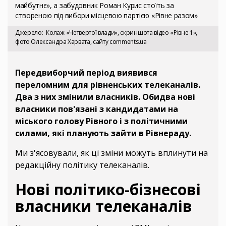
майбутнє», а забудовник Роман Курис стоїть за
створеною під вибори місцевою партією «Рівне разом»
Джерело
Колаж «Четвертої влади», скриншота відео «Рівне 1»,
фото Олександра Харвата, сайту comments.ua
Передвиборчий період виявився
переломним для рівненських телеканалів.
Два з них змінили власників. Обидва нові
власники пов'язані з кандидатами на
міського голову Рівного і з політичними
силами, які планують зайти в Рівнераду.
Ми з'ясовували, як ці зміни можуть вплинути на
редакційну політику телеканалів.
Нові політико-бізнесові
власники телеканалів