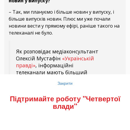
новин у випуску?
– Так, ми плануємо і більше новин у випуску, і
більше випусків новин. Плюс ми уже почали
новини вести у прямому ефірі, раніше такого на
телеканалі не було.
Як розповідає медіаконсультант
Олексій Мустафін
«Українській
правді»
, інформаційні
телеканали мають більший
політичний вплив ніж телеканали
Закрити
загального мовлення
(де окрім
інформаційних програм
Підтримайте роботу "Четвертої
є пізнавальний і розважальний
влади"
контент, – ред.)
.
«Хочемо протягом року-