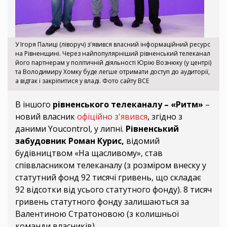
У Ігоря Палиці (ліворуч) з'явився власний інформаційний ресурс
на Рівненщині. Через найпопулярніший рівненський телеканал
його партнерам у політичній діяльності Юрію Вознюку (у центрі)
та Володимиру Хомку буде легше отримати доступ до аудиторії,
а відтак і закріпитися у владі. Фото сайту ВСЕ
В іншого
рівненського телеканалу – «Ритм»
–
новий власник
офіційно з'явився
, згідно з
даними Youcontrol, у липні.
Рівненський
забудовник Роман Курис,
відомий
будівництвом «На щасливому», став
співвласником телеканалу (з розміром внеску у
статутний фонд 92 тисячі гривень, що складає
92 відсотки від усього статутного фонду). 8 тисяч
гривень статутного фонду залишаються за
Валентиною Стратоновою (з колишньої
команди власників).