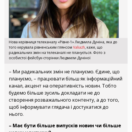
Нова керівниця телеканалу «Рівне-1» Людмила Дуніна, яка до
того керувала рівненським глянсом
Valiazh
, каже, що
радикальних змін на телеканалі не планується. Фото з
особистої фейсбук-сторінки Людмили Дуніної
– Ми радикальних змін не плануємо. Єдине, що
плануємо, – працювати більш як інформаційний
канал, акцент на оперативність новин. Тобто
будемо більше зусиль докладати не до
створення розважального контенту, а до того,
щоб інформувати глядача і достукатися до
нього.
– Має бути більше випусків новин чи більше