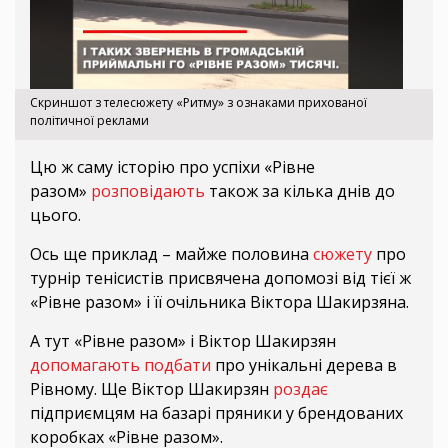
Скриншот з телесюжету «Ритму» з ознаками прихованої
політичної реклами
Цю ж саму історію про успіхи «Рівне
разом»
розповідають
також за кілька днів до
цього.
Ось ще приклад – майже половина
сюжету
про
турнір тенісистів присвячена допомозі від тієї ж
«Рівне разом» і її очільника Віктора Шакирзяна.
А тут «Рівне разом» і Віктор Шакирзян
допомагають подбати
про унікальні дерева в
Рівному. Ще Віктор Шакирзян
роздає
підприємцям на базарі пряники у брендованих
коробках «Рівне разом».