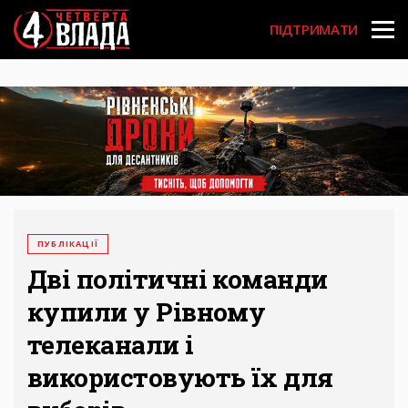
Перейти
User
до
ПІДТРИМАТИ
основного
account
вмісту
menu
ПУБЛІКАЦІЇ
Дві політичні команди
купили у Рівному
телеканали і
використовують їх для