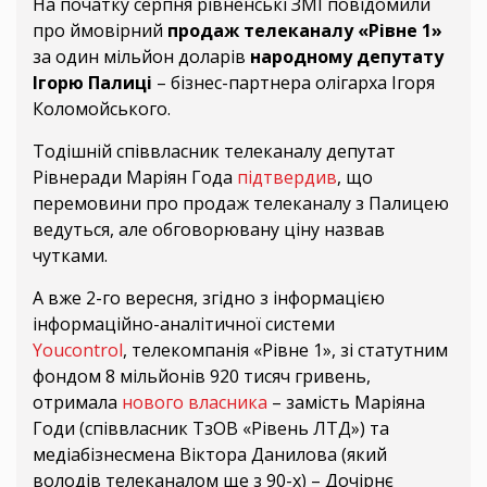
На початку серпня рівненські ЗМІ повідомили
про ймовірний
продаж телеканалу «Рівне 1»
за один мільйон доларів
народному депутату
Ігорю Палиці
– бізнес-партнера олігарха Ігоря
Коломойського.
Тодішній співвласник телеканалу депутат
Рівнеради Маріян Года
підтвердив
, що
перемовини про продаж телеканалу з Палицею
ведуться, але обговорювану ціну назвав
чутками.
А вже 2-го вересня, згідно з інформацією
інформаційно-аналітичної системи
Youcontrol
, телекомпанія «Рівне 1», зі статутним
фондом 8 мільйонів 920 тисяч гривень,
отримала
нового власника
– замість Маріяна
Годи (співвласник ТзОВ «Рівень ЛТД») та
медіабізнесмена Віктора Данилова (який
володів телеканалом ще з 90-х) – Дочірнє