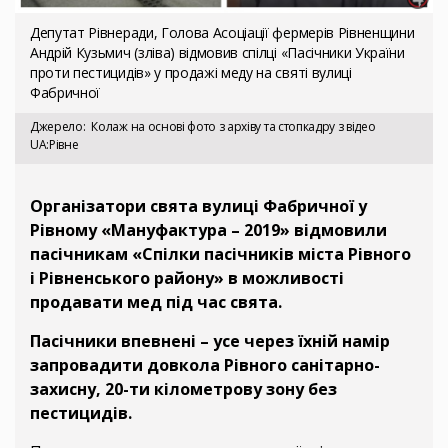
Депутат Рівнеради, Голова Асоціації фермерів Рівненщини
Андрій Кузьмич (зліва) відмовив спілці «Пасічники України
проти пестицидів» у продажі меду на святі вулиці
Фабричної
Джерело
Колаж на основі фото з архіву та стопкадру з відео
UA:Рівне
Організатори свята вулиці Фабричної у
Рівному «Мануфактура – 2019» відмовили
пасічникам «Спілки пасічників міста Рівного
і Рівненського району» в можливості
продавати мед під час свята.
Пасічники впевнені – усе через їхній намір
запровадити довкола Рівного санітарно-
захисну, 20-ти кілометрову зону без
пестицидів.