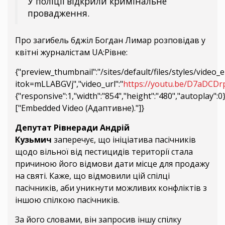
У поліції відкрили кримінальне
провадження.
Про загибель бджіл Богдан Лимар розповідав у
квітні журналістам UA:Рівне:
{"preview_thumbnail":"/sites/default/files/styles/vi
itok=mLLABGVj","video_url":"
https://youtu.be/D7aDCD
{"responsive":1,"width":"854","height":"480","autoplay":
["Embedded Video (Адаптивне)."]}
Депутат Рівнеради
Андрій
Кузьмич
заперечує, що ініціатива пасічників
щодо вільної від пестицидів території стала
причиною його відмови дати місце для продажу
на святі. Каже, що відмовили цій спілці
пасічників, аби уникнути можливих конфліктів з
іншою спілкою пасічників.
За його словами, він запросив іншу спілку