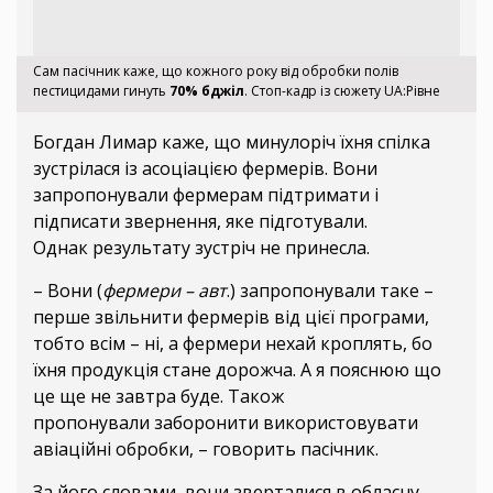
Сам пасічник каже, що кожного року від обробки полів
пестицидами гинуть
70% бджіл
. Стоп-кадр із сюжету UA:Рівне
Богдан Лимар каже, що минулоріч їхня спілка
зустрілася із асоціацією фермерів. Вони
запропонували фермерам підтримати і
підписати звернення, яке підготували.
Однак результату зустріч не принесла.
– Вони (
фермери – авт
.) запропонували таке –
перше звільнити фермерів від цієї програми,
тобто всім – ні, а фермери нехай кроплять, бо
їхня продукція стане дорожча. А я пояснюю що
це ще не завтра буде. Також
пропонували заборонити використовувати
авіаційні обробки, – говорить пасічник.
За його словами, вони зверталися в обласну,