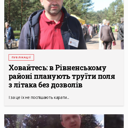
ПУБЛІКАЦІЇ
Ховайтесь: в Рівненському
районі планують труїти поля
з літака без дозволів
І за це їх не поспішають карати...