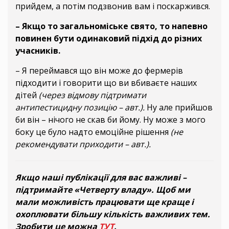
прийдем, а потім подзвонив вам і поскаржився.
– Якщо то загальноміське свято, то напевно
повинен бути одинаковий підхід до різних
учасників.
– Я переймався що він може до фермерів
підходити і говорити що ви вбиваєте наших
дітей
(через відмову підтримати
антипестицидну позицію – авт.).
Ну але прийшов
би він – нічого не скав би йому. Ну може з мого
боку це було надто емоційне рішення
(не
рекомендувати приходити – авт.).
Якщо наші публікації для вас важливі –
підтримайте «Четверту владу». Щоб ми
мали можливість працювати ще краще і
охоплювати більшу кількість важливих тем.
Зробити це можна
ТУТ
.