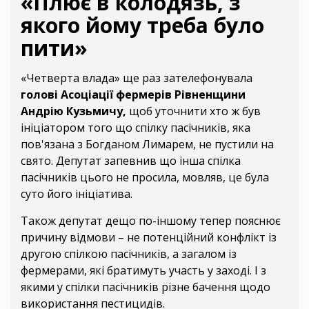
«Плює в колодязь, з
якого йому треба було
пити»
«Четверта влада» ще раз зателефонувала
голові Асоціації фермерів Рівненщини
Андрію Кузьмичу,
щоб уточнити хто ж був
ініціатором того що спілку пасічників, яка
пов'язана з Богданом Лимарем, не пустили на
свято. Депутат запевнив що інша спілка
пасічників цього не просила, мовляв, це була
суто його ініціатива.
Також депутат дещо по-іншому тепер пояснює
причину відмови – не потенційний конфлікт із
другою спілкою пасічників, а загалом із
фермерами, які братимуть участь у заході. І з
якими у спілки пасічників різне бачення щодо
використання пестицидів.