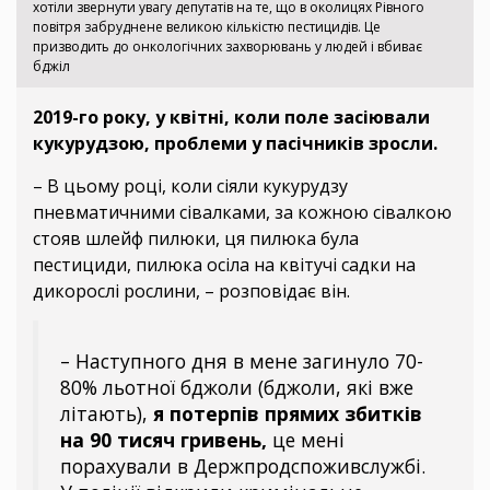
хотіли звернути увагу депутатів на те, що в околицях Рівного
повітря забруднене великою кількістю пестицидів. Це
призводить до онкологічних захворювань у людей і вбиває
бджіл
2019-го року, у квітні, коли поле засіювали
кукурудзою, проблеми у пасічників зросли.
– В цьому році, коли сіяли кукурудзу
пневматичними сівалками, за кожною сівалкою
стояв шлейф пилюки, ця пилюка була
пестициди, пилюка осіла на квітучі садки на
дикорослі рослини, – розповідає він.
– Наступного дня в мене загинуло 70-
80% льотної бджоли (бджоли, які вже
літають),
я потерпів прямих збитків
на 90 тисяч гривень,
це мені
порахували в Держпродспоживслужбі.