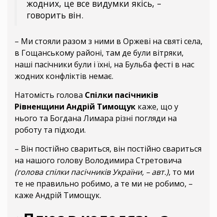
жодних, це все видумки якісь, –
говорить він.
– Ми стояли разом з ними в Оржеві на святі села,
в Гощанському районі, там де були вітряки,
наші пасічники були і їхні, на Бульба фесті в нас
жодних конфліктів немає.
Натомість голова
Спілки пасічників
Рівненщини Андрій Тимощук
каже, що у
нього та Богдана Лимара різні погляди на
роботу та підходи.
– Він постійно свариться, він постійно свариться
на нашого голову Володимира Стретовича
(голова спілки пасічників України, – авт.)
, то ми
те не правильно робимо, а те ми не робимо, –
каже Андрій Тимощук.