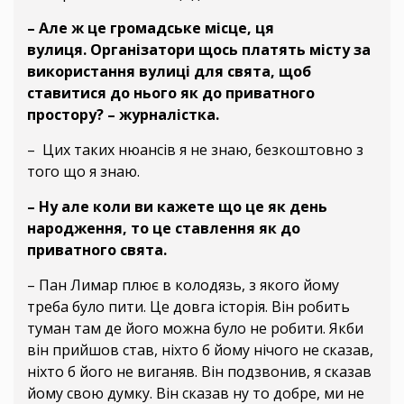
– Але ж це громадське місце, ця
вулиця. Організатори щось платять місту за
використання вулиці для свята, щоб
ставитися до нього як до приватного
простору? – журналістка.
– Цих таких нюансів я не знаю, безкоштовно з
того що я знаю.
– Ну але коли ви кажете що це як день
народження, то це ставлення як до
приватного свята.
– Пан Лимар плює в колодязь, з якого йому
треба було пити. Це довга історія. Він робить
туман там де його можна було не робити. Якби
він прийшов став, ніхто б йому нічого не сказав,
ніхто б його не виганяв. Він подзвонив, я сказав
йому свою думку. Він сказав ну то добре, ми не