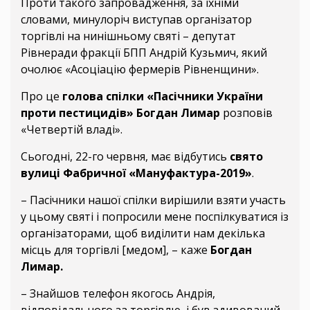
Проти такого запровадження, за їхніми
словами, минулоріч виступав організатор
торгівлі на нинішньому святі – депутат
Рівнеради фракції БПП Андрій Кузьмич, який
очолює «Асоціацію фермерів Рівненщини».
Про це
голова спілки «Пасічники України
проти пестицидів» Богдан Лимар
розповів
«Четвертій владі».
Сьогодні, 22-го червня, має відбутись
свято
вулиці Фабричної «Мануфактура-2019»
.
– Пасічники нашої спілки вирішили взяти участь
у цьому святі і попросили мене поспілкуватися із
організаторами, щоб виділити нам декілька
місць для торгівлі [медом], – каже
Богдан
Лимар.
– Знайшов телефон якогось Андрія,