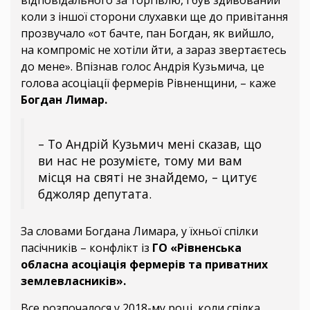
відповідального за торгівлю, і був здивований
коли з іншої сторони слухавки ще до привітання
прозвучало «от бачте, пан Богдан, як вийшло,
на компроміс не хотіли йти, а зараз звертаєтесь
до мене». Впізнав голос Андрія Кузьмича, це
голова асоціації фермерів Рівненщини, – каже
Богдан Лимар.
– То Андрій Кузьмич мені сказав, що
ви нас не розумієте, тому ми вам
місця на святі не знайдемо, – цитує
бджоляр депутата.
За словами Богдана Лимара, у їхньої спілки
пасічників – конфлікт із
ГО «Рівненська
обласна асоціація фермерів та приватних
землевласників».
Все розпочалося у 2018-му році, коли спілка