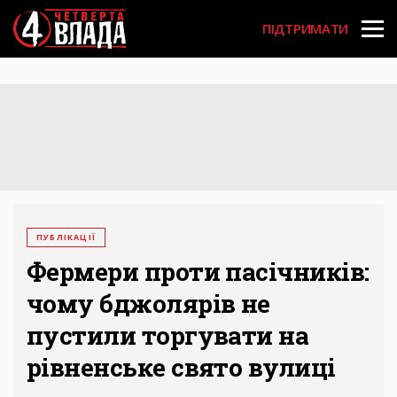
Перейти
User
до
ПІДТРИМАТИ
основного
account
вмісту
menu
ПУБЛІКАЦІЇ
Фермери проти пасічників:
чому бджолярів не
пустили торгувати на
рівненське свято вулиці