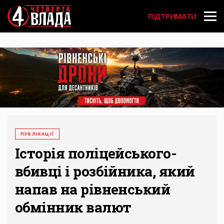
Перейти
User
до
ПІДТРИМАТИ
основного
account
вмісту
menu
ПУБЛІКАЦІЇ
Історія поліцейського-
вбивці і розбійника, який
напав на рівненський
обмінник валют