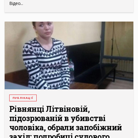
Відео...
ПУБЛІКАЦІЇ
Рівнянці Літвіновій,
підозрюваній в убивстві
чоловіка, обрали запобіжний
захід: подробиці судового