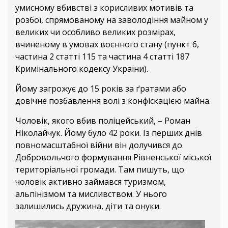
умисному вбивстві з корисливих мотивів та
розбої, спрямованому на заволодіння майном у
великих чи особливо великих розмірах,
вчиненому в умовах воєнного стану (пункт 6,
частина 2 статті 115 та частина 4 статті 187
Кримінального кодексу України).
Йому загрожує до 15 років за ґратами або
довічне позбавлення волі з конфіскацією майна.
Чоловік, якого вбив поліцейський, – Роман
Ніколайчук. Йому було 42 роки. Із перших днів
повномасштабної війни він долучився до
Добровольчого формування Рівненської міської
територіальної громади. Там пишуть, що
чоловік активно займався туризмом,
альпінізмом та мисливством. У нього
залишились дружина, діти та онуки.