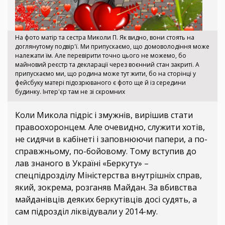
На фото матір та сестра Миколи П. Як видно, вони стоять на
доглянутому подвір'ї. Ми припускаємо, що домоволодіння може
належати їм. Але перевірити точно цього не можемо, бо
майновий реєстр та декларації через воєнний стан закриті. А
припускаємо ми, що родина може тут жити, бо на сторінці у
фейсбуку матері підозрюваного є фото ще й із середини
будинку. Інтер'єр там не зі скромних
Коли Микола підріс і змужнів, вирішив стати
правоохоронцем. Але очевидно, служити хотів,
не сидячи в кабінеті і заповнюючи папери, а по-
справжньому, по-бойовому. Тому вступив до
лав знаного в Україні «Беркуту» –
спецпідрозділу Міністерства внутрішніх справ,
який, зокрема, розганяв Майдан. За вбивства
майданівців деяких беркутівців досі судять, а
сам підрозділ ліквідували у 2014-му.