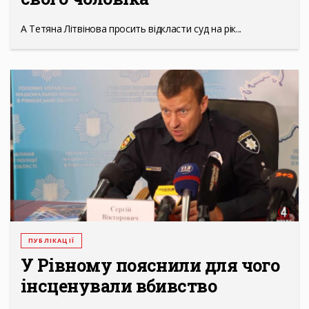
А Тетяна Літвінова просить відкласти суд на рік...
ПУБЛІКАЦІЇ
У Рівному пояснили для чого
інсценували вбивство