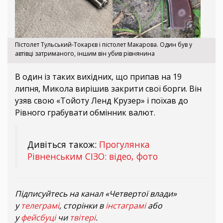
Пістолет Тульський-Токарєв і пістолет Макарова. Один був у
автівці затриманого, іншим він убив рівнянина
В один із таких вихідних, що припав на 19
липня, Микола вирішив закрити свої борги. Він
узяв свою «Тойоту Ленд Крузер» і поїхав до
Рівного грабувати обмінник валют.
Дивіться також:
Прогулянка
Рівненським СІЗО: відео, фото
Підписуйтесь на канал «Четвертої влади»
у
телеграмі
, сторінки в
інстаграмі
або
у
фейсбуці
чи
твітері
.