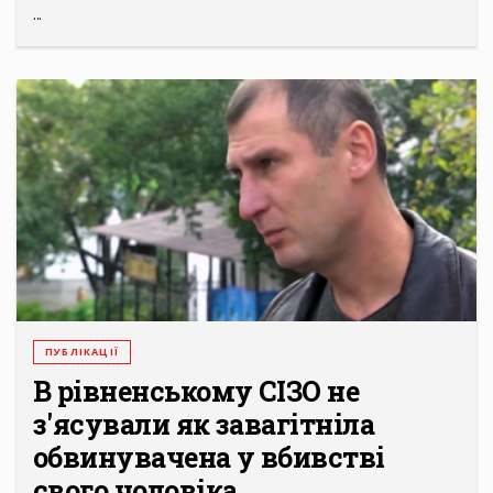
...
ПУБЛІКАЦІЇ
В рівненському СІЗО не
з'ясували як завагітніла
обвинувачена у вбивстві
свого чоловіка