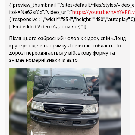
{"preview_thumbnail":"/sites/default/files/styles/vid
itok=Na62sfCx","video_url":"
https://youtu.be/hAhYeRfLv
{"responsive":1,"width":"854","height":"480","autoplay":
["Embedded Video (Адаптивне)."]}
Після цього озброєний чоловік сідає у свій «Ленд
крузер» і їде в напрямку Львівської області. По
дорозі переодягається у військову форму та
знімає номерні знаки із авто.