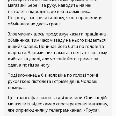
магазині. Бере її за руку, наводить на неї
пістолет і підводить до вікна обмінника.
Погрожує застрелити жінку, якщо працівниця
обмінника не дасть гроші.
Зловмисник щось продовжує казати працівниці
обмінника, тим часом ззаду на нього кидається
інший чоловік. Починає його бити по голові та
шарпати. Зловмисник намагається втекти, тому
вибігає за двері, але чоловік його тримає за
одяг, а потім за ногу.
Тоді злочинець б'є чоловіка по голові тричі
рукояткою пістолета і стріляє двічі. Чоловік
помирає.
Це сталось фактично за дві хвилини. Опис подій
ми взяли із відеокамер спостереження магазину,
яке оприлюднили у телеграм-каналі «Труха».