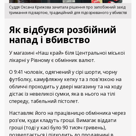
Суддя Оксана Крижова зачитала рішення про запобіжний захід
тримання під вартою, традиційний для підозрюваного у вбивстві
Як відбувся розбійний
напад і вбивство
У магазині «Наш край» біля Центральної міської
лікарні у Рівному є обмінник валют.
О 9:41 чоловік, одягнений у сірі шорти, чорну
футболку, камуфляжну кепку та з пов'язкою на
обличчі проходить у двері магазину та на ходу
дістає із невеликої сумки, яка в нього на тілі
спереду, табельний пістолет.
Наставляє його на працівницю обмінника через
роз'єм, куди кладуть гроші. Вимагає віддати
гроші (тоді у касі було 90 тисяч гривень),
розвертається і підходить до продавчині в