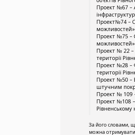
Проект №67 – 
інфраструктур
Проект№74 – 
можливостей» н
Проект №75 –
можливостей» 
Проект № 22 –
території Рівн
Проект №28 – 
території Рівн
Проект №50 – 
штучним покр
Проект № 109 
Проект №108 –
Рівненському 
За його словами, щ
можна отримувати 