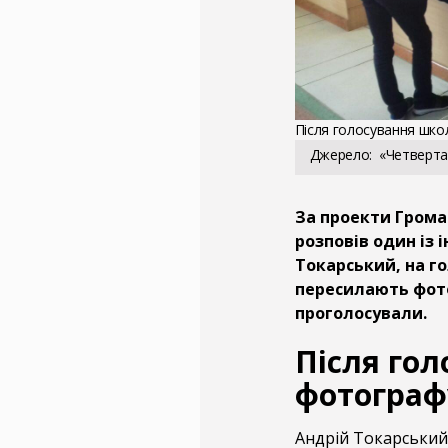
Після голосування школ
Джерело
«Четверта
За проекти Грома
розповів один із 
Токарський, на го
пересилають фото
проголосували.
Після го
фотограф
Андрій Токарський 