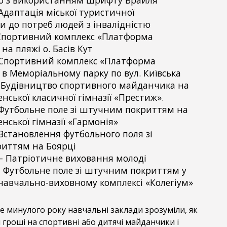
Адаптація міської туристичної
и до потреб людей з інвалідністю
Спортивний комплекс «Платформа
а пляжі о. Басів Кут
 Спортивний комплекс «Платформа
в Меморіальному парку по вул. Київська
 Будівництво спортивного майданчика на
енської класичної гімназії «Престиж».
Футбольне поле зі штучним покриттям на
енської гімназії «Гармонія»
Встановлення футбольного поля зі
иттям на Боярці
– Патріотичне виховання молоді
 Футбольне поле зі штучним покриттям у
навчально-виховному комплексі «Колегіум»
е минулого року навчальні заклади зрозуміли, як
гроші на спортивні або дитячі майданчики і