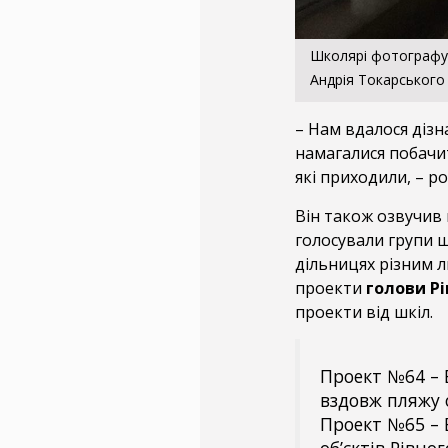
Школярі фотографую
Андрія Токарського
– Нам вдалося дізн
намагалися побачит
які приходили, – р
Він також озвучив 
голосували групи ш
дільницях різним л
проекти
голови Р
проекти від шкіл.
Проект №64 – 
вздовж пляжу о
Проект №65 – 
об’єктів Рівн