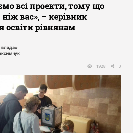
мо всі проекти, тому що
 ніж вас», – кeрівник
я освіти рівнянам
 влада»
Максимчук
1928
0