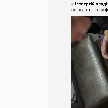
«Четвертій владі
голосують, потім 