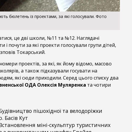
ть бюлетень із проектами, за які голосували. Фото
атися, це дві школи, №11 та №12. Наглядачі
и і почути за які проекти голосували групи дітей,
озповів Токарський.
номери проектів, за які, як йому відомо, масово
колярів, а також підказували госувати на
юдям, які сюди приходили. Серед цього списку два
івненської ОДА Олексія Муляренка
та чотири
Будівництво пішохідної та велодоріжки
. Басів Кут
Встановлення міні-скульптур туристичних
ого з використанням шрифту Брайля