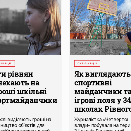
ІКАЦІЇ
ПУБЛІКАЦІЇ
ти рівнян
Як виглядають
чекають на
спортивні
роші шкільні
майданчики т
ортмайданчики
ігрові поля у 3
школах Рівного.
слі виділяють гроші на
Журналістка «Четвертої
вництво об’єктів для
влади» побувала на тери