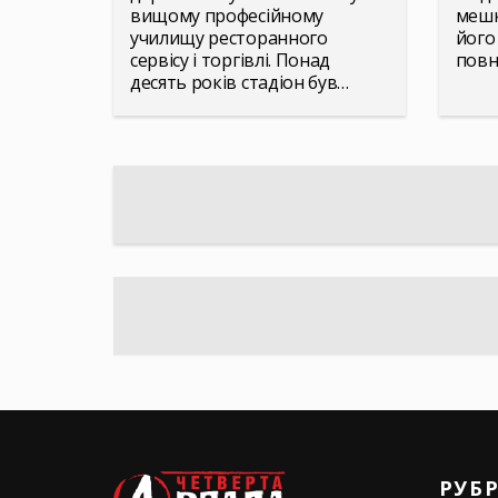
вищому професійному
мешк
училищу ресторанного
його
сервісу і торгівлі. Понад
повн
десять років стадіон був…
РУБ