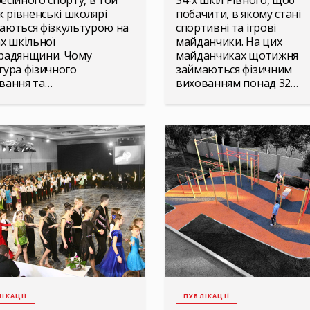
есійного спорту, в той
34-х шкіл Рівного, щоб
як рівненські школярі
побачити, в якому стані
аються фізкультурою на
спортивні та ігрові
ах шкільної
майданчики. На цих
радянщини. Чому
майданчиках щотижня
тура фізичного
займаються фізичним
вання та…
вихованням понад 32…
ІКАЦІЇ
ПУБЛІКАЦІЇ