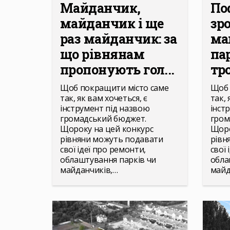
Майданчик,
По
майданчик і ще
зр
раз майданчик: за
ма
що рівнянам
па
пропонують гол...
тр
Щоб покращити місто саме
Щоб 
так, як вам хочеться, є
так, 
інструмент під назвою
інст
громадський бюджет.
гром
Щороку на цей конкурс
Щоро
рівняни можуть подавати
рівн
свої ідеї про ремонти,
свої 
облаштування парків чи
обла
майданчиків,…
майд