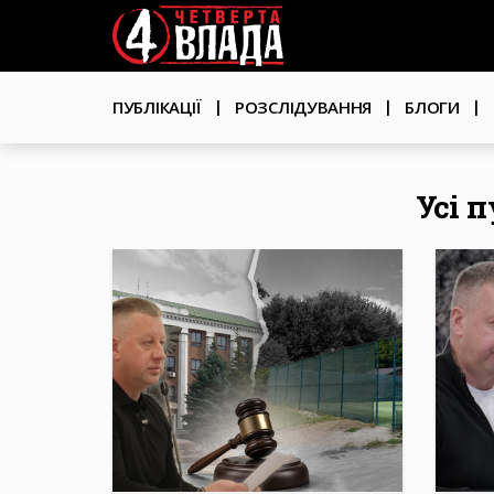
Перейти
User
до
основного
account
вмісту
Основна
menu
ПУБЛІКАЦІЇ
РОЗСЛІДУВАННЯ
БЛОГИ
навіґація
Усі 