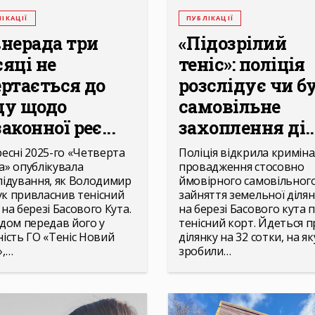
ІКАЦІЇ
ПУБЛІКАЦІЇ
внерада три
«Підозрілий
сяці не
теніс»: поліція
ертається до
розслідує чи б
ду щодо
самовільне
аконної реє...
захоплення ді..
ресні 2025-го «Четверта
Поліція відкрила кримін
а» опублікувала
провадження стосовно
лідування, як Володимир
ймовірного самовільног
к привласнив тенісний
зайняття земельної діля
 на березі Басового Кута.
на березі Басового кута п
одом передав його у
тенісний корт. Йдеться п
ність ГО «Теніс Новий
ділянку на 32 сотки, на як
»,…
зробили…