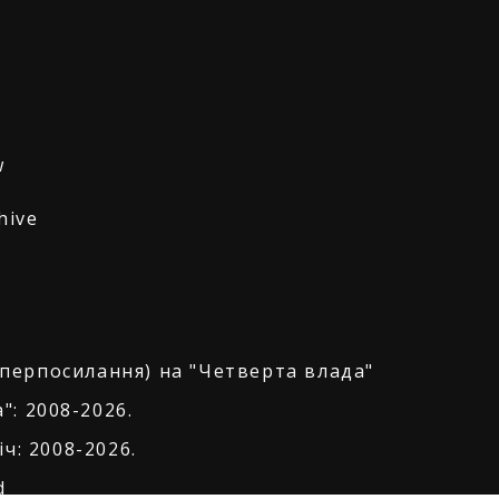
w
hive
іперпосилання) на "Четверта влада"
": 2008-2026.
ч: 2008-2026.
d