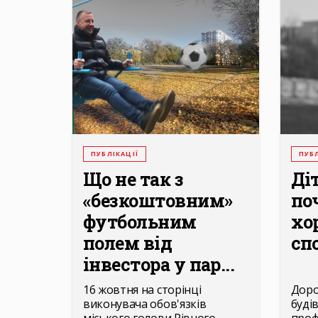
ПУБЛІКАЦІЇ
ПУБЛ
Що не так з
Ді
«безкоштовним»
по
футбольним
хо
полем від
сп
інвестора у пар...
16 жовтня на сторінці
Доро
виконувача обов'язків
буді