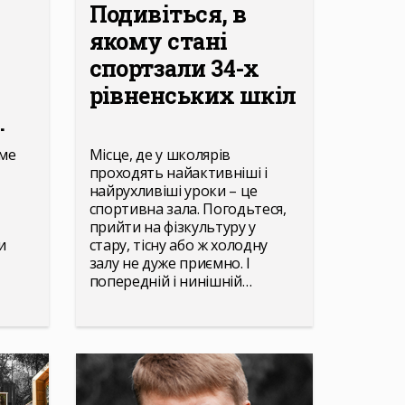
Подивіться, в
якому стані
спортзали 34-х
рівненських шкіл
.
ме
Місце, де у школярів
проходять найактивніші і
найрухливіші уроки – це
спортивна зала. Погодьтеся,
прийти на фізкультуру у
и
стару, тісну або ж холодну
залу не дуже приємно. І
попередній і нинішній…