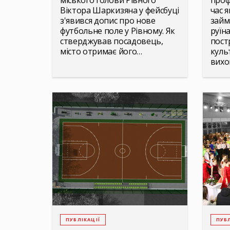
міського голови Рівного
проф
Віктора Шаркизяна у фейсбуці
час 
з'явився допис про нове
займ
футбольне поле у Рівному. Як
руїн
стверджував посадовець,
пост
місто отримає його…
куль
вихо
ПУБЛІКАЦІЇ
ПУБЛ