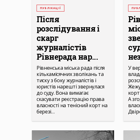
ПУБЛІКАЦІЇ
ПУБЛ
Після
Рі
розслідування і
мі
скарг
зв
журналістів
су
Рівнерада нар...
нез
Рівненська міська рада після
У ве
кількамісячних зволікань та
влад
тиску з боку журналістів і
розс
юристів нарешті звернулася
Жежу
до суду. Вона вимагає
корт
скасувати реєстрацію права
А зг
власності на тенісний корт на
влас
березі…
Двір