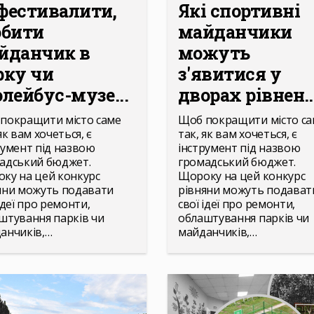
фестивалити,
Які спортивні
обити
майданчики
йданчик в
можуть
рку чи
з'явитися у
олейбус-музе...
дворах рівнен..
покращити місто саме
Щоб покращити місто са
як вам хочеться, є
так, як вам хочеться, є
румент під назвою
інструмент під назвою
адський бюджет.
громадський бюджет.
ку на цей конкурс
Щороку на цей конкурс
яни можуть подавати
рівняни можуть подават
ідеї про ремонти,
свої ідеї про ремонти,
штування парків чи
облаштування парків чи
анчиків,…
майданчиків,…