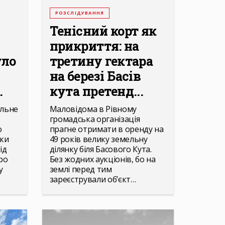
РОЗСЛІДУВАННЯ
Тенісний корт як
прикриття: на
уло
третину гектара
на березі Басів
.
кута претенд...
альне
Маловідома в Рівному
громадська організація
о
прагне отримати в оренду на
нки
49 років велику земельну
ід
ділянку біля Басового Кута.
ро
Без жодних аукціонів, бо на
у
землі перед тим
зареєстрували об’єкт…