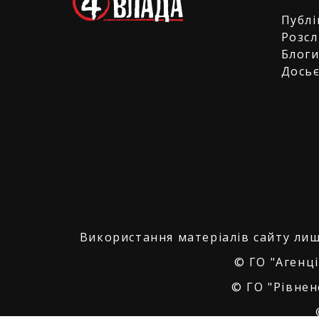
Публі
Розсл
Блог
Дось
Використання матеріалів сайту лиш
© ГО "Агенці
© ГО "Рівнен