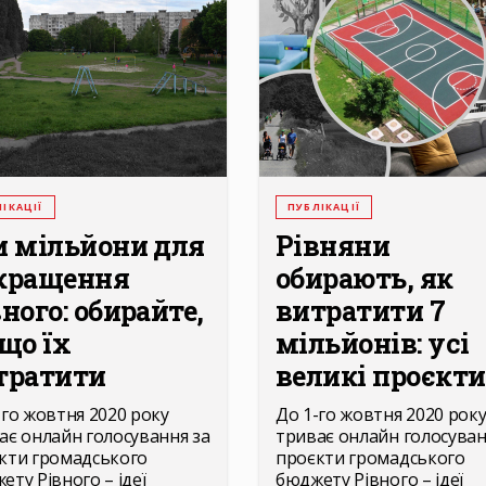
ІКАЦІЇ
ПУБЛІКАЦІЇ
и мільйони для
Рівняни
кращення
обирають, як
ного: обирайте,
витратити 7
 що їх
мільйонів: усі
тратити
великі проєкти.
-го жовтня 2020 року
До 1-го жовтня 2020 рок
ає онлайн голосування за
триває онлайн голосуван
кти громадського
проєкти громадського
ету Рівного – ідеї
бюджету Рівного – ідеї