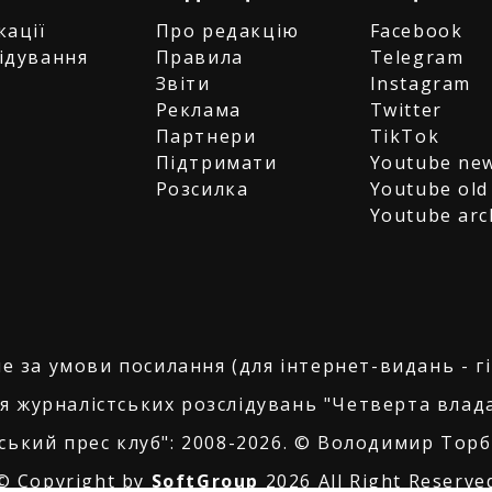
кації
Про редакцію
Facebook
ідування
Правила
Telegram
и
Звіти
Instagram
є
Реклама
Twitter
Партнери
TikTok
Підтримати
Youtube ne
Розсилка
Youtube old
Youtube arc
е за умови посилання (для інтернет-видань - г
я журналістських розслідувань "Четверта влада
ський прес клуб": 2008-2026. © Володимир Торбі
© Copyright by
SoftGroup
2026 All Right Reserve