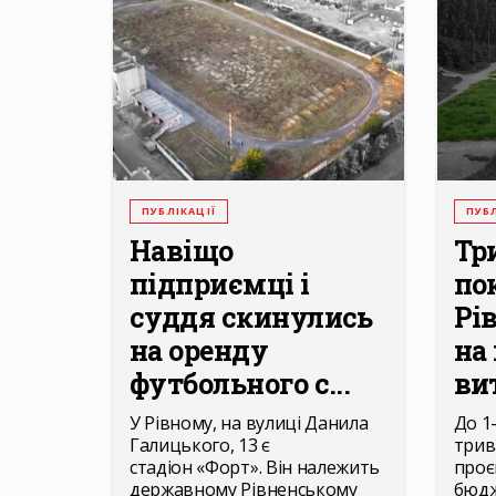
ПУБЛІКАЦІЇ
ПУБЛ
Навіщо
Тр
підприємці і
по
суддя скинулись
Рів
на оренду
на
футбольного с...
ви
У Рівному, на вулиці Данила
До 1
Галицького, 13 є
трив
стадіон «Форт». Він належить
проє
державному Рівненському
бюдж