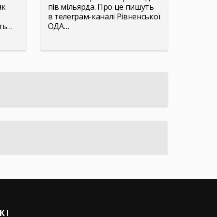
як
пів мільярда. Про це пишуть
в телеграм-каналі Рівненської
уть…
ОДА…
ЖІ