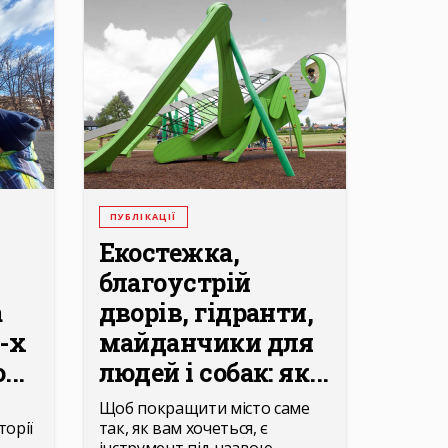
ПУБЛІКАЦІЇ
Екостежка,
благоустрій
а
дворів, гідранти,
4-х
майданчики для
..
людей і собак: як...
Щоб покращити місто саме
торії
так, як вам хочеться, є