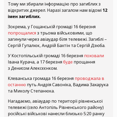
Тому ми збирали інформацію про загиблих з
відкритих джерел. Наразі загалом нам відомі
12
імен загиблих.
Зокрема, у Гощанській громаді 16 березня
попрощалися
з трьома військовими, що
загинули через авіаудар біля телевежі. Загиблі –
Сергій Гупалюк, Андрій Бахтін та Сергій Дзюба.
У Костопільській громаді 16 березня
поховали
Івана Курача, а 17 березня
буде
прощання
з Денисом Алексєєнком.
Клеванська громада 16 березня
проводжала в
останню
путь Андрія Савоніка, Вадима Захарука
та Миколу Степанюка.
Нагадаємо, авіаудар по території рівненської
телевежі (село Антопіль Рівненського району)
російські військові нанесли близько 5:20 ранку