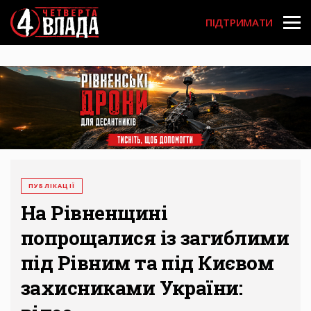
Перейти
User
до
ПІДТРИМАТИ
основного
account
вмісту
menu
ПУБЛІКАЦІЇ
На Рівненщині
попрощалися із загиблими
під Рівним та під Києвом
захисниками України: