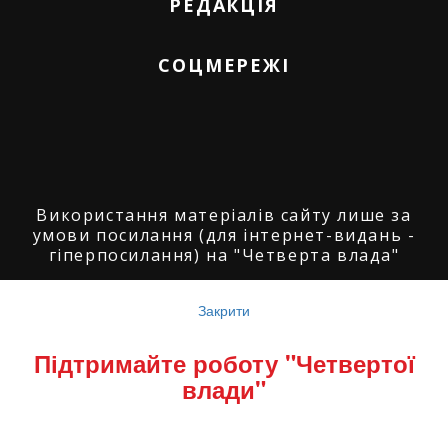
РЕДАКЦІЯ
СОЦМЕРЕЖІ
Використання матеріалів сайту лише за
умови посилання (для інтернет-видань -
гіперпосилання) на "Четверта влада"
© ГО "Агенція журналістських розслідувань
"Четверта влада": 2008-2026.
Закрити
© ГО "Рівненський прес клуб": 2008-2026. ©
Підтримайте роботу "Четвертої
Володимир Торбіч: 2008-2026.
влади"
© Copyright by
SoftGroup
2026 All Right
Reserved