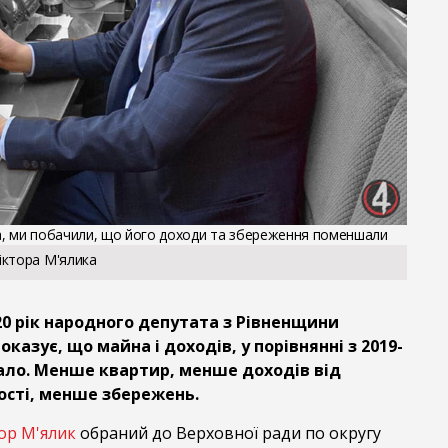
а, ми побачили, що його доходи та збереження поменшали
іктора М'ялика
20 рік народного депутата з Рівненщини
оказує, що майна і доходів, у порівнянні з 2019-
ло. Менше квартир, менше доходів від
сті, менше збережень.
ор М'ялик
обраний до Верховної ради по округу