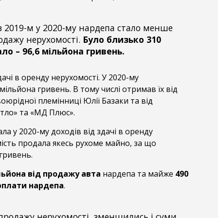
із 2019-м у 2020-му нардепа стало менше
родажу нерухомості.
Було близько 310
ало – 96,6 мільйона гривень.
здачі в оренду нерухомості. У 2020-му
мільйона гривень. В тому числі отримав їх від
воюрідної племінниці Юлії Базаки та від
тло» та «МД Плюс».
а у 2020-му доходів від здачі в оренду
ість продала якесь рухоме майно, за що
гривень.
льйона від продажу авта
нардепа та майже
490
рплати нардепа
.
 продажу нерухомості, зменшились і суми