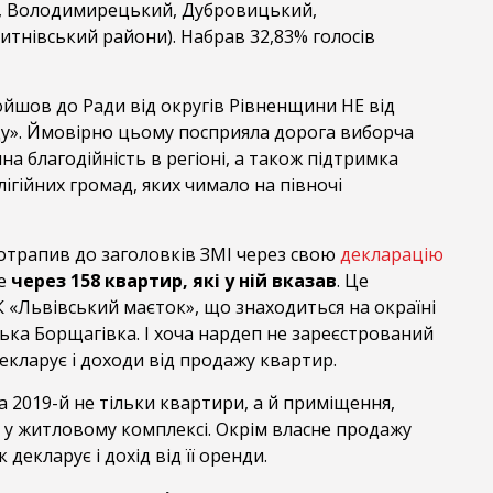
, Володимирецький, Дубровицький,
итнівський райони). Набрав 32,83% голосів
ойшов до Ради від округів Рівненщини НЕ від
оду». Ймовірно цьому посприяла дорога виборча
на благодійність в регіоні, а також підтримка
ігійних громад, яких чимало на півночі
потрапив до заголовків ЗМІ через свою
декларацію
ше
через 158 квартир, які у ній вказав
. Це
 «Львівський маєток», що знаходиться на окраїні
вська Борщагівка. І хоча нардеп не зареєстрований
екларує і доходи від продажу квартир.
за 2019-й не тільки квартири, а й приміщення,
я у житловому комплексі. Окрім власне продажу
 декларує і дохід від її оренди.