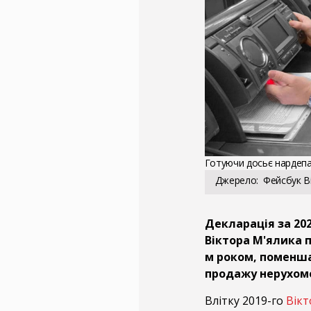
Готуючи досьє нардеп
Джерело
Фейсбук В
Декларація за 20
Віктора М'ялика п
м роком, поменша
продажу нерухомо
Влітку 2019-го
Вікт