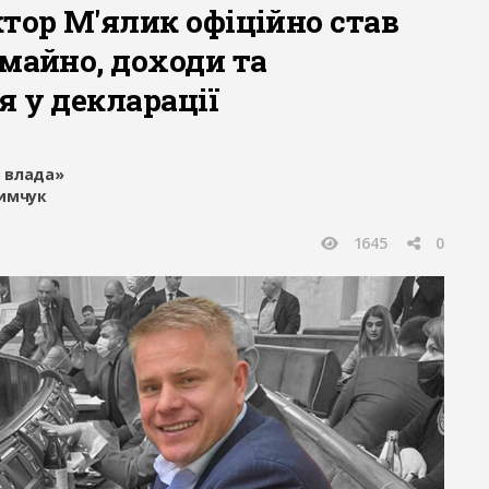
тор М'ялик офіційно став
майно, доходи та
я у декларації
 влада»
имчук
1645
0