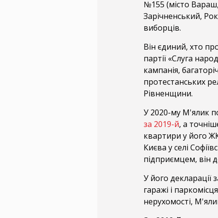
№155 (місто Вараш
Зарічненський, Рок
виборців.
Він єдиний, хто пр
партії «Слуга нар
кампанія, багаторіч
протестанських рел
Рівненщини.
У 2020-му М'ялик 
за 2019-й
, а точні
квартири у його ЖК
Києва у селі Софії
підприємцем, він д
У його декларації 
гаражі і паркомісц
нерухомості, М'ялик