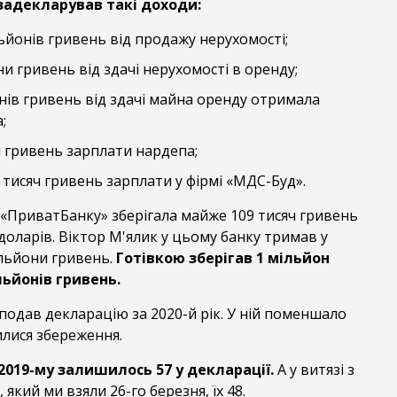
 задекларував такі доходи:
ьйонів гривень від продажу нерухомості;
и гривень від здачі нерухомості в оренду;
нів гривень від здачі майна оренду отримала
;
 гривень зарплати нардепа;
 тисяч гривень зарплати у фірмі «МДС-Буд».
 «ПриватБанку» зберігала майже 109 тисяч гривень
 доларів. Віктор М'ялик у цьому банку тримав у
ільйони гривень.
Готівкою зберігав 1 мільйон
льйонів гривень.
подав декларацію за 2020-й рік. У ній поменшало
лися збереження.
 2019-му залишилось 57 у декларації.
А у витязі з
який ми взяли 26-го березня, їх 48.