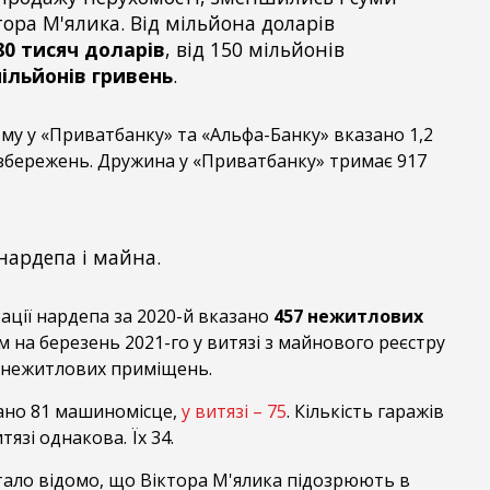
тора М'ялика. Від мільйона доларів
80 тисяч доларів
, від 150 мільйонів
мільйонів гривень
.
-му у «Приватбанку» та «Альфа-Банку» вказано 1,2
збережень. Дружина у «Приватбанку» тримає 917
ардепа і майна.
ації нардепа за 2020-й вказано
457 нежитлових
м на березень 2021-го у витязі з майнового реєстру
нежитлових приміщень.
ано 81 машиномісце,
у витязі – 75
. Кількість гаражів
тязі однакова. Їх 34.
стало відомо, що Віктора М'ялика підозрюють в