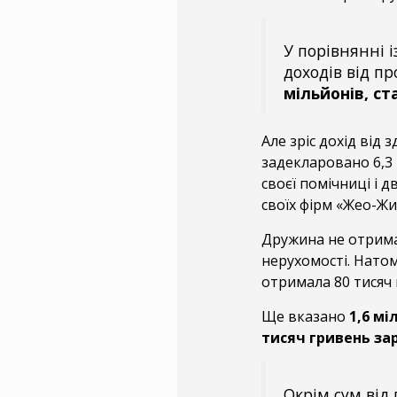
У порівнянні 
доходів від п
мільйонів, ст
Але зріс дохід від 
задекларовано 6,3 
своєї помічниці і д
своїх фірм «Жео-Жи
Дружина не отримал
нерухомості. Натом
отримала 80 тисяч 
Ще вказано
1,6 мі
тисяч гривень за
Окрім сум від