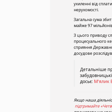
ухиленні від сплат
нерухомості.
Загальна сума збит
майже 97 мільйонів
З цього приводу сл
процесуального ке
сприяння Державно
досудове розслідув
Детальніше пр
забудовницькі
досьє:
М'ялик 
Якщо наша діяльніс
підтримайте «Четв
працювати ще кра