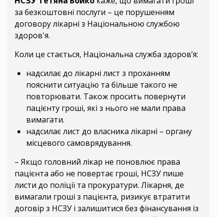
НСЗУ Тетяна Бойко
каже, що вимагати гроші
за безкоштовні послуги – це порушенням
договору лікарні з Національною службою
здоров'я.
Коли це стається, Національна служба здоров’я:
надсилає до лікарні лист з проханням
пояснити ситуацію та більше такого не
повторювати. Також просить повернути
пацієнту гроші, які з нього не мали права
вимагати.
надсилає лист до власника лікарні – органу
місцевого самоврядування.
– Якщо головний лікар не поновлює права
пацієнта або не повертає гроші, НСЗУ пише
листи до поліції та прокуратури. Лікарня, де
вимагали гроші з пацієнта, ризикує втратити
договір з НСЗУ і залишитися без фінансування із