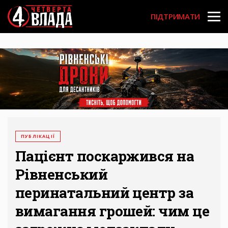
Перейти
User
до
ПІДТРИМАТИ
основного
account
вмісту
menu
ПУБЛІКАЦІЇ
Пацієнт поскаржився на
Рівненський
перинатальний центр за
вимагання грошей: чим це