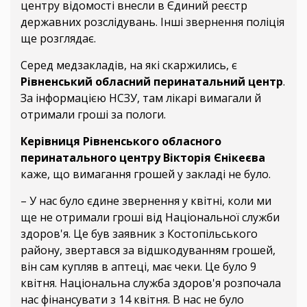
центру відомості внесли в Єдиний реєстр
державних розслідувань. Інші звернення поліція
ще розглядає.
Серед медзакладів, на які скаржились, є
Рівненський обласний перинатальний центр
.
За інформацією НСЗУ, там лікарі вимагали й
отримали гроші за пологи.
Керівниця Рівненського обласного
перинатального центру Вікторія Єнікеєва
каже, що вимагання грошей у закладі не було.
– У нас було єдине звернення у квітні, коли ми
ще не отримали гроші від Національної служби
здоров'я. Це був заявник з Костопільського
району, звертався за відшкодуванням грошей,
він сам купляв в аптеці, має чеки. Це було 9
квітня. Національна служба здоров'я розпочала
нас фінансувати з 14 квітня. В нас не було