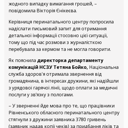
жодного випадку вимагання грошей, –
повідомила Вікторія Єнікеєва.
Керівниця перинатального центру попросила
надіслати письмовий запит для отримання
детальної інформації стосовно цієї ситуації,
тому що під час розмови з журналісткою
перебувала за кермом та не могла говорити.
Як пояснила
директорка департаменту
комунікацій НСЗУ Тетяна Бойко,
Національна
служба здоров'я
отримала звернення від
громадянина, в інтересах дружини, які надійшли
з урядової гарячої лінії, щодо оплати за медичні
послуги у зв’язку з пологами.
– У зверненні йде мова про те, що працівники
Рівненського обласного перинатального центру
стягнули з дружини заявника 3780 гривень
(заявник надав копії чеків) за придбання ліків та