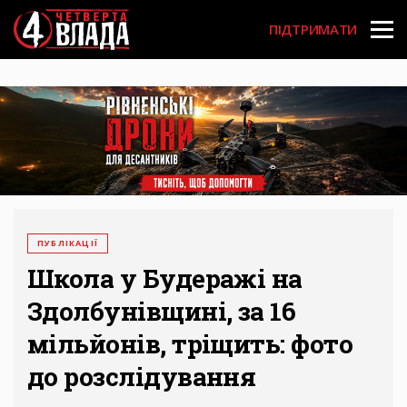
Перейти
User
до
ПІДТРИМАТИ
основного
account
вмісту
menu
ПУБЛІКАЦІЇ
Школа у Будеражі на
Здолбунівщині, за 16
мільйонів, тріщить: фото
до розслідування