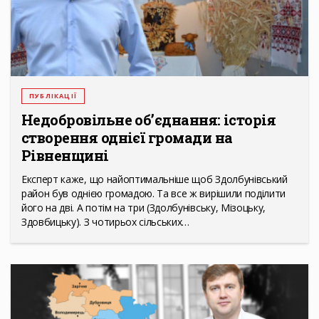
ПУБЛІКАЦІЇ
Недобровільне об’єднання: історія
створення однієї громади на
Рівненщині
Експерт каже, що найоптимальніше щоб Здолбунівський
район був однією громадою. Та все ж вирішили поділити
його на дві. А потім на три (Здолбунівську, Мізоцьку,
Здовбицьку). З чотирьох сільських…