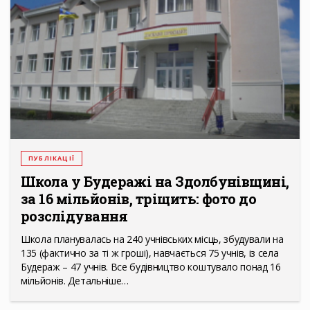
ПУБЛІКАЦІЇ
Школа у Будеражі на Здолбунівщині,
за 16 мільйонів, тріщить: фото до
розслідування
Школа планувалась на 240 учнівських місць, збудували на
135 (фактично за ті ж гроші), навчається 75 учнів, із села
Будераж – 47 учнів. Все будівництво коштувало понад 16
мільйонів. Детальніше…