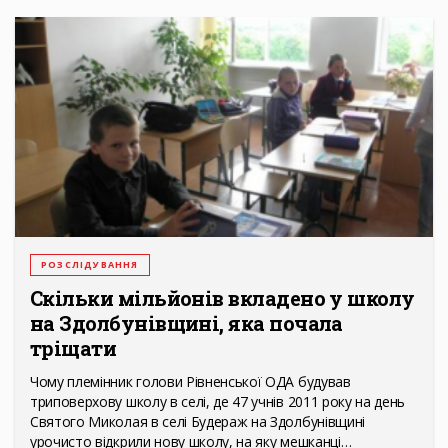
РОЗСЛІДУВАННЯ
Скільки мільйонів вкладено у школу
на Здолбунівщині, яка почала
тріщати
Чому племінник голови Рівненської ОДА будував
триповерхову школу в селі, де 47 учнів 2011 року на день
Святого Миколая в селі Будераж на Здолбунівщині
урочисто відкрили нову школу, на яку мешканці…