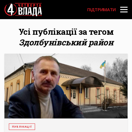
Перейти
User
до
ПІДТРИМАТИ
основного
account
вмісту
menu
Усі публікації за тегом
Здолбунівський район
ПУБЛІКАЦІЇ