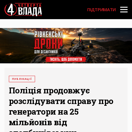
Перейти
User
до
ПІДТРИМАТИ
основного
account
вмісту
menu
ПУБЛІКАЦІЇ
Поліція продовжує
розслідувати справу про
генератори на 25
мільйонів від