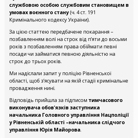
службовою особою службовим становищем в
умовах воєнного стану
(ч. 4 ст. 191
Кримінального кодексу України).
За цією статтею передбачене покарання –
позбавленням волі на строк від п’яти до восьми
років з позбавленням права обіймати певні
посади чи займатися певною діяльністю на
строк до трьох років.
Ми надіслали запит у поліцію Рівненської
області, щоб з’ясувати на якій стадії кримінальне
провадження нині.
Відповідь прийшла за підписом
тимчасового
виконувача обов'язків заступника
начальника Головного управління Нацполіції
у Рівненській області –начальника слідчого
управління Юрія Майорова
.