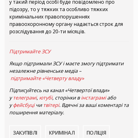
у такий період особі буде повідомлено про
підозру, то у тяжких та особливо тяжких
кримінальних правопорушеннях
правоохоронному органу надається строк для
розслідування до 20-ти місяців.
Підтримайте ЗСУ
Якщо підтримали ЗСУ і маєте змогу підтримати
незалежне рівненське медіа –
підтримайте «Четверту владу»
Підписуйтесь на канал «Четвертої влади»
у
телеграмі
,
ютубі
, сторінки в
інстаграмі
або
у
фейсбуці
чи
твітері
. Вдячні за ваші коментарі та
поширення матеріалу.
ЗАКУПІВЛІ
КРИМІНАЛ
ПОЛІЦІЯ