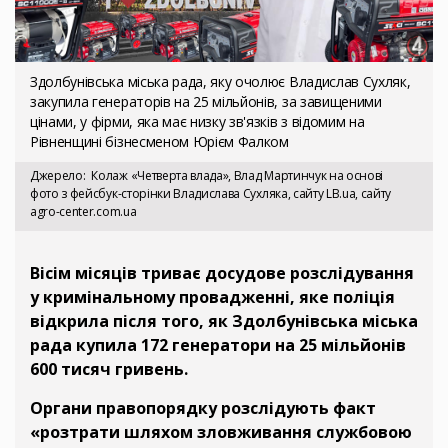
Здолбунівська міська рада, яку очолює Владислав Сухляк,
закупила генераторів на 25 мільйонів, за завищеними
цінами, у фірми, яка має низку зв'язків з відомим на
Рівненщині бізнесменом Юрієм Фалком
Джерело
Колаж «Четверта влада», Влад Мартинчук на основі
фото з фейсбук-сторінки Владислава Сухляка, сайту LB.ua, сайту
agro-center.com.ua
Вісім місяців триває досудове розслідування
у кримінальному провадженні, яке поліція
відкрила після того, як Здолбунівська міська
рада купила 172 генератори на 25 мільйонів
600 тисяч гривень.
Органи правопорядку розслідують факт
«розтрати шляхом зловживання службовою