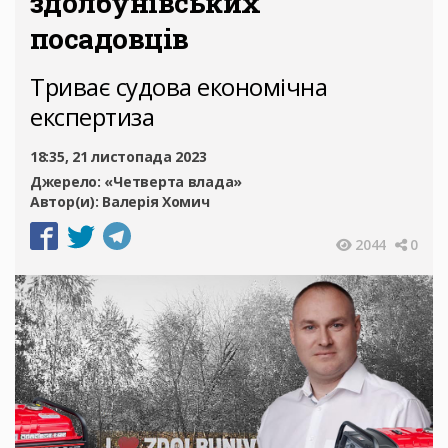
здолбунівських
посадовців
Триває судова економічна
експертиза
18:35, 21 листопада 2023
Джерело:
«Четверта влада»
Автор(и):
Валерія Хомич
2044
0