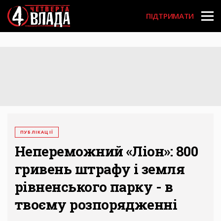
Перейти
User
до
ПІДТРИМАТИ
основного
account
вмісту
menu
ПУБЛІКАЦІЇ
Непереможний «Ліон»: 800
гривень штрафу і земля
рівненського парку - в
твоєму розпорядженні