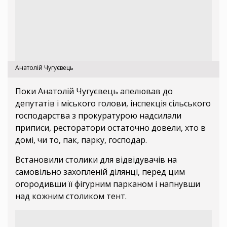
Анатолій Чугуєвець
Поки Анатолій Чугуєвець апелював до
депутатів і міського голови, інспекція сільського
господарства з прокуратурою надсилали
приписи, ресторатори остаточно довели, хто в
домі, чи то, пак, парку, господар.
Встановили столики для відвідувачів на
самовільно захопленій ділянці, перед цим
огородивши її фігурним парканом і напнувши
над кожним столиком тент.