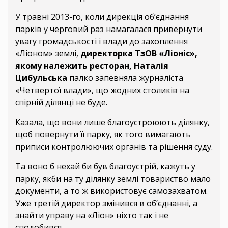
У травні 2013-го, коли дирекція об’єднання
парків у черговий раз намагалася привернути
увагу громадськості і влади до захоплення
«Ліоном» землі,
директорка ТзОВ «Ліоніс»,
якому належить ресторан, Наталія
Цибульська
палко запевняла журналіста
«Четвертої влади», що жодних столиків на
спірній ділянці не буде.
Казала, що вони лише благоустроюють ділянку,
щоб повернути її парку, як того вимагають
приписи контролюючих органів та рішення суду.
Та воно б нехай би був благоустрій, кажуть у
парку, якби на ту ділянку землі товариство мало
документи, а то ж використовує самозахватом.
Уже третій директор змінився в об’єднанні, а
знайти управу на «Ліон» ніхто так і не
сподобився.