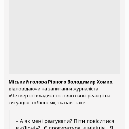
Міський голова Рівного Володимир Хомко
,
відповідаючи на запитання журналіста
«Четвертої влади» стосовно своєї реакції на
ситуацію з «Ліоном», сказав таке:
– А як мені реагувати? Піти повіситися
в «Ліоні»?.. Є прокуратура, є міліція... Я