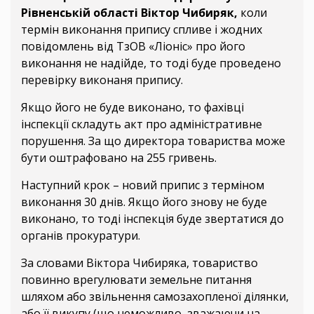
Рівненській області Віктор Чибиряк,
коли
термін виконання припису спливе і жодних
повідомлень від ТзОВ «Ліоніс» про його
виконання не надійде, то тоді буде проведено
перевірку виконаня припису.
Якщо його не буде виконано, то фахівці
інспекції складуть акт про адміністративне
порушення. За що директора товариства може
бути оштрафовано на 255 гривень.
Наступний крок – новий припис з терміном
виконання 30 днів. Якщо його знову не буде
виконано, то тоді інспекція буде звертатися до
органів прокуратури.
За словами Віктора Чибиряка, товариство
повинно врегулювати земельне питання
шляхом або звільнення самозахопленої ділянки,
або її викупу (що неможливо, зважаючи на