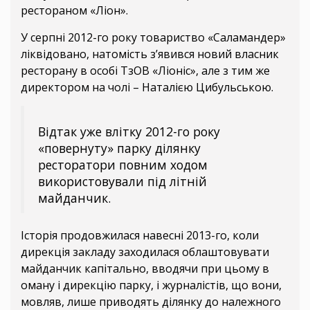
рестораном «Ліон».
У серпні 2012-го року товариство «Саламандер»
ліквідовано, натомість з’явився новий власник
ресторану в особі ТзОВ «Ліоніс», але з тим же
директором на чолі – Наталією Цибульською.
Відтак уже влітку 2012-го року
«повернуту» парку ділянку
ресторатори повним ходом
використовували під літній
майданчик.
Історія продовжилася навесні 2013-го, коли
дирекція закладу заходилася облаштовувати
майданчик капітально, вводячи при цьому в
оману і дирекцію парку, і журналістів, що вони,
мовляв, лише приводять ділянку до належного