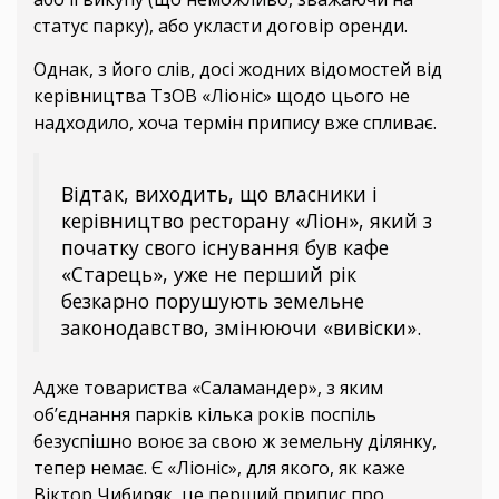
статус парку), або укласти договір оренди.
Однак, з його слів, досі жодних відомостей від
керівництва ТзОВ «Ліоніс» щодо цього не
надходило, хоча термін припису вже спливає.
Відтак, виходить, що власники і
керівництво ресторану «Ліон», який з
початку свого існування був кафе
«Старець», уже не перший рік
безкарно порушують земельне
законодавство, змінюючи «вивіски».
Адже товариства «Саламандер», з яким
об’єднання парків кілька років поспіль
безуспішно воює за свою ж земельну ділянку,
тепер немає. Є «Ліоніс», для якого, як каже
Віктор Чибиряк, це перший припис про