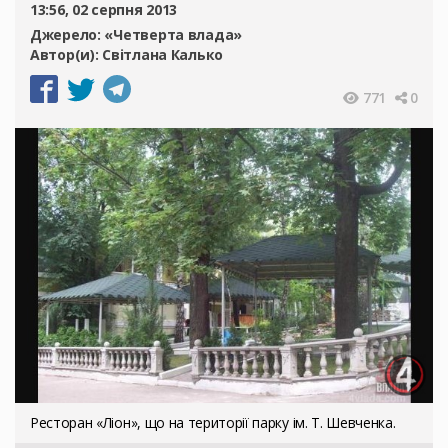
13:56, 02 серпня 2013
Джерело:
«Четверта влада»
Автор(и):
Світлана Калько
771
0
Ресторан «Ліон», що на території парку ім. Т. Шевченка.