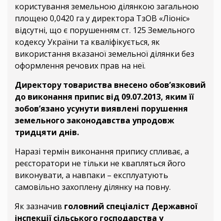
користування земельною ділянкою загальною
площею 0,0420 га у директора ТзОВ «Ліоніс»
відсутні, що є порушенням ст. 125 Земельного
кодексу України та кваліфікується, як
використання вказаної земельної ділянки без
оформлення речових прав на неї.
Директору товариства внесено обов’язковий
до виконання припис від 09.07.2013, яким її
зобов’язано усунути виявлені порушення
земельного законодавства упродовж
тридцяти днів.
Наразі термін виконання припису спливає, а
реєсторатори не тільки не квапляться його
виконувати, а навпаки – експлуатують
самовільно захоплену ділянку на повну.
Як зазначив
головний спеціаліст Державної
інспекції сільського господарства у