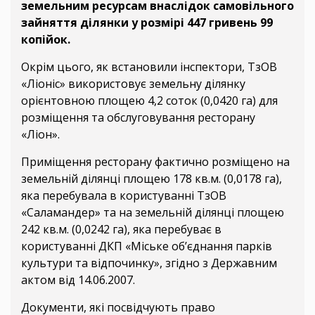
земельним ресурсам внаслідок самовільного
зайняття ділянки у розмірі 447 гривень 99
копійок.
Окрім цього, як встановили інспектори, ТзОВ
«Ліоніс» використовує земельну ділянку
орієнтовною площею 4,2 соток (0,0420 га) для
розміщення та обслуговування ресторану
«Ліон».
Приміщення ресторану фактично розміщено на
земельній ділянці площею 178 кв.м. (0,0178 га),
яка перебувала в користуванні ТзОВ
«Саламандер» та на земельній ділянці площею
242 кв.м. (0,0242 га), яка перебуває в
користуванні ДКП «Міське об’єднання парків
культури та відпочинку», згідно з Державним
актом від 14.06.2007.
Документи, які посвідчують право