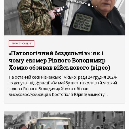
ПУБЛІКАЦІЇ
«Патологічний бєздєльнік»: як і
чому ексмер Рівного Володимир
Хомко обзивав військового (відео)
На останній сесії Рівненської міської ради 24 грудня 2024-
го депутат від фракції «За майбутнє» та колишній міський
голова Рівного Володимир Хомко обізвав
військовослужбовця з Костополя Юрія Івашинюту…