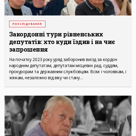
РОЗСЛІДУВАННЯ
Закордонні тури рівненських
депутатів: хто куди їздив і на чиє
запрошення
На початку 2023 року уряд заборонив виїзд за кордон
народним депутатам, депутатам місцевих рад, суддям,
прокурорам та державним службовцям. Всім: і чоловікам, і
жінкам, незалежно від віку чи стану…