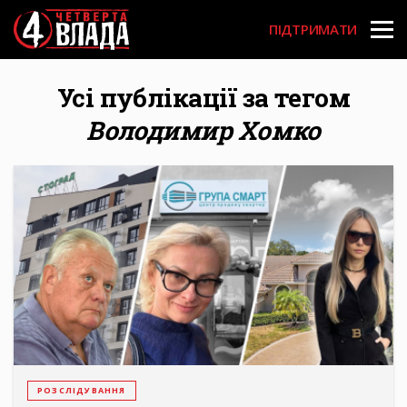
Перейти
User
до
ПІДТРИМАТИ
основного
account
вмісту
menu
Усі публікації за тегом
Володимир Хомко
РОЗСЛІДУВАННЯ