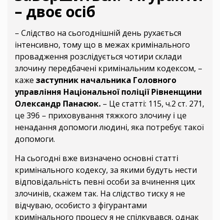
– двоє осіб
– Слідство на сьогоднішній день рухається
інтенсивно, тому що в межах кримінального
провадження розслідується чотири склади
злочину передбачені кримінальним кодексом, –
каже
заступник начальника Головного
управління Національної поліції Рівненщини
Олександр Панасюк.
– Це статті: 115, ч.2 ст. 271,
це 396 – приховування тяжкого злочину і це
ненадання допомоги людині, яка потребує такої
допомоги.
На сьогодні вже визначено основні статті
кримінального кодексу, за якими будуть нести
відповідальність певні особи за вчинення цих
злочинів, скажем так. На слідство тиску я не
відчуваю, особисто з фігурантами
кримінального процесу я не спілкувався, однак