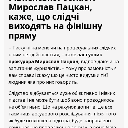
Мирослав Пацкан,
каже, що слідчі
виходять на фінішну
пряму
– Тиску ні на мене чи на процесуальних слідчих
ніким не здійснюється, – каже
заступник
прокурора Мирослав Пацкан,
відповідаючи на
запитання журналістів, – тому про замовність я
вам справді скажу шо це чисто видумки тієї
людини яка про них говорить.
Слідство відбувається дуже об'єктивно і ніяких
підстав і не може бути щоб воно проводилось
не об`єктивно. Що на рахунок допитів. Це все
таємниця досудового розслідування, після того
як буде оголошена підозра, буде направлено
кримінальне провадження до суду, а воно буде