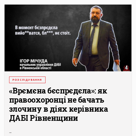
РОЗСЛІДУВАННЯ
«Врємєна бєспрєдєла»: як
правоохоронці не бачать
злочину в діях керівника
ДАБІ Рівненщини
...