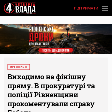
Перейти
User
до
ПІДТРИМАТИ
основного
account
вмісту
menu
ПУБЛІКАЦІЇ
Виходимо на фінішну
пряму. В прокуратурі та
поліції Рівненщини
прокоментували справу