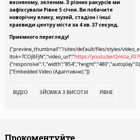
весняному, зеленим.
З різних ракурсів ми
зафіксували Рівне 5 січня. Ви побачите
новорічну ялику, музей, стадіон і інші
краєвиди центру міста за 4 хв. 37 секунд.
Приємного перегляду!
{"preview_thumbnail":"/sites/default/files/styles/vid
itok=7COjBFjN","video_url":"
https://youtu.be/QmUa_F07
{"responsive":1,"width":"854","height":"480","autoplay":
["Embedded Video (Адаптивне)."]}
ВІДЕО
ЗЙОМКА З ВИСОТИ
РІВНЕ
Прокоментуйте