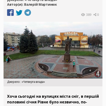
Автор(и):
Валерій Мартинюк
389
0
Джерело
«Четверта влада»
Хоча сьогодні на вулицях міста сніг, в першій
половині січня Рівне було незвично, по-