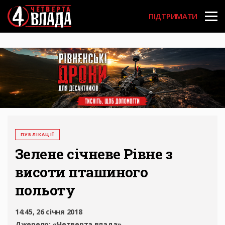
Перейти
User
до
ПІДТРИМАТИ
основного
account
вмісту
menu
ПУБЛІКАЦІЇ
Зелене січневе Рівне з
висоти пташиного
польоту
14:45, 26 січня 2018
Джерело:
«Четверта влада»