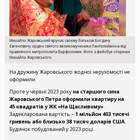
Михайло Жаровський вручає своєму батькові Богдану
Євгеновичу орден святого великомученика Пантелеймона від
правлячого митрополита Варфоломія. Фото з фейсбук-сторінки
Михайла Жаровського
На дружину Жаровського жодної нерухомості не
оформили.
Проте у червні 2023 року
на старшого сина
Жаровського Петра оформили квартиру на
45 квадратів у ЖК «На Щасливому»
.
Задекларована вартість –
1 мільйон 403 тисячі
гривень або близько 38 тисяч доларів США
.
Будинок побудований у 2023 році.