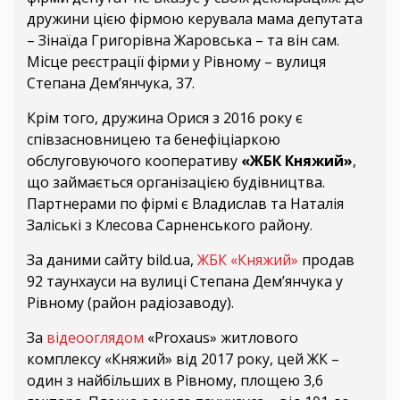
дружини цією фірмою керувала мама депутата
– Зінаїда Григорівна Жаровська – та він сам.
Місце реєстрації фірми у Рівному – вулиця
Степана Дем’янчука, 37.
Крім того, дружина Орися з 2016 року є
співзасновницею та бенефіціаркою
обслуговуючого кооперативу
«ЖБК Княжий»
,
що займається організацією будівництва.
Партнерами по фірмі є Владислав та Наталія
Заліські з Клесова Сарненського району.
За даними сайту bild.ua,
ЖБК «Княжий»
продав
92 таунхауси на вулиці Степана Дем’янчука у
Рівному (район радіозаводу).
За
відеооглядом
«Proxaus» житлового
комплексу «Княжий» від 2017 року, цей ЖК –
один з найбільших в Рівному, площею 3,6