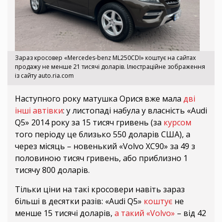
Зараз кросовер «Mercedes-benz ML250CDI» коштує на сайтах
продажу не менше 21 тисячі доларів. Ілюстраційне зображення
із сайту auto.ria.com
Наступного року матушка Орися вже мала
дві
інші автівки
: у листопаді набула у власність «Audi
Q5» 2014 року за 15 тисяч гривень (за
курсом
того періоду це близько 550 доларів США), а
через місяць – новенький «Volvo XC90» за 49 з
половиною тисяч гривень, або приблизно 1
тисячу 800 доларів.
Тільки ціни на такі кросовери навіть зараз
більші в десятки разів: «Audi Q5»
коштує
не
менше 15 тисячі доларів,
а такий «Volvo»
– від 42