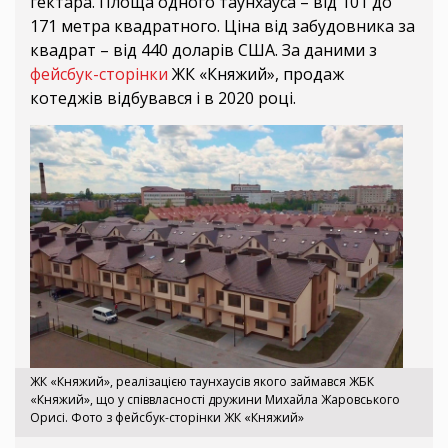
гектара. Площа одного таунхауса – від 101 до
171 метра квадратного. Ціна від забудовника за
квадрат – від 440 доларів США. За даними з
фейсбук-сторінки
ЖК «Княжий», продаж
котеджів відбувався і в 2020 році.
ЖК «Княжий», реалізацією таунхаусів якого займався ЖБК
«Княжий», що у співвласності дружини Михайла Жаровського
Орисі. Фото з фейсбук-сторінки ЖК «Княжий»