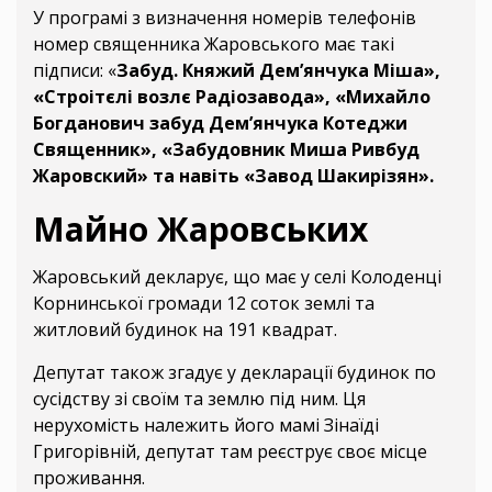
У програмі з визначення номерів телефонів
номер священника Жаровського має такі
підписи: «
Забуд. Княжий Дем’янчука Міша»,
«Строітєлі возлє Радіозавода», «Михайло
Богданович забуд Дем’янчука Котеджи
Священник», «Забудовник Миша Ривбуд
Жаровский» та навіть «Завод Шакирізян».
Майно Жаровських
Жаровський декларує, що має у селі Колоденці
Корнинської громади 12 соток землі та
житловий будинок на 191 квадрат.
Депутат також згадує у декларації будинок по
сусідству зі своїм та землю під ним. Ця
нерухомість належить його мамі Зінаїді
Григорівній, депутат там реєструє своє місце
проживання.