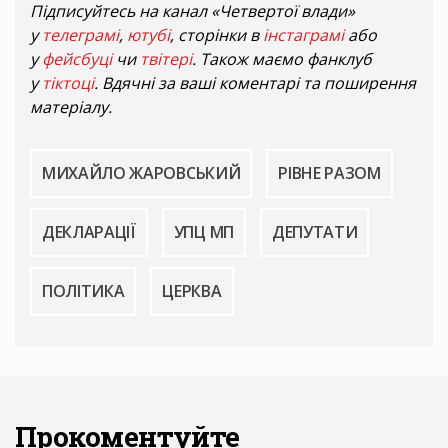
Підписуйтесь на канал «Четвертої влади»
у
телеграмі
,
ютубі
, сторінки в
інстаграмі
або
у
фейсбуці
чи
твітері
. Також маємо фанклуб
у
тіктоці
. Вдячні за ваші коментарі та поширення
матеріалу.
МИХАЙЛО ЖАРОВСЬКИЙ
РІВНЕ РАЗОМ
ДЕКЛАРАЦІЇ
УПЦ МП
ДЕПУТАТИ
ПОЛІТИКА
ЦЕРКВА
Прокоментуйте