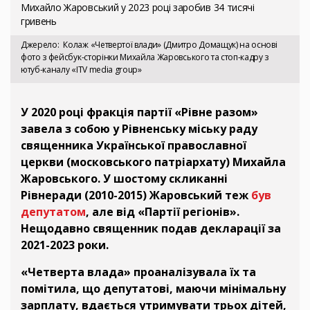
Михайло Жаровський у 2023 році заробив 34 тисячі
гривень
Джерело
Колаж «Четвертої влади» (Дмитро Домащук) на основі
фото з фейсбук-сторінки Михайла Жаровського та стоп-кадру з
ютуб-каналу «ITV media group»
У 2020 році фракція партії «Рівне разом»
завела з собою у Рівненську міську раду
священника Української православної
церкви (московського патріархату) Михайла
Жаровського. У шостому скликанні
Рівнеради (2010-2015) Жаровський теж
був
депутатом
, але від «Партії регіонів».
Нещодавно священник подав декларації за
2021-2023 роки.
«Четверта влада» проаналізувала їх та
помітила, що депутатові, маючи мінімальну
зарплату, вдається утримувати трьох дітей,