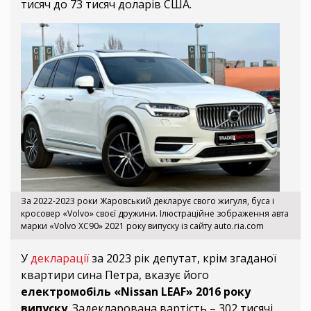
тисяч до 73 тисяч доларів США.
За 2022-2023 роки Жаровський декларує свого жигуля, буса і
кросовер «Volvo» своєї дружини. Ілюстраційне зображення авта
марки «Volvo XC90» 2021 року випуску із сайту auto.ria.com
У
декларації
за 2023 рік депутат, крім згаданої
квартири сина Петра, вказує його
електромобіль «Nissan LEAF» 2016 року
випуску
. Задекларована вартість – 302 тисячі