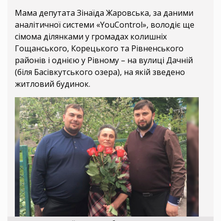
Мама депутата Зінаїда Жаровська, за даними
аналітичної системи «YouControl», володіє ще
сімома ділянками у громадах колишніх
Гощанського, Корецького та Рівненського
районів і однією у Рівному – на вулиці Дачній
(біля Басівкутського озера), на якій зведено
житловий будинок.