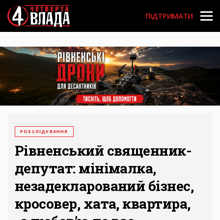
Перейти
User
до
ПІДТРИМАТИ
основного
account
вмісту
menu
РОЗСЛІДУВАННЯ
Рівненський священник-
депутат: мінімалка,
незадекларований бізнес,
кросовер, хата, квартира,