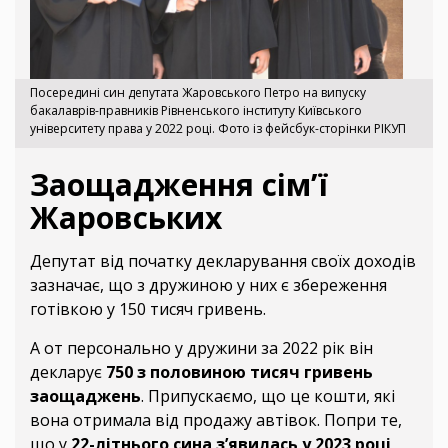
Посередині син депутата Жаровського Петро на випуску
бакалаврів-правників Рівненського інституту Київського
університету права у 2022 році. Фото із фейсбук-сторінки РІКУП
Заощадження сім’ї
Жаровських
Депутат від початку декларування своїх доходів
зазначає, що з дружиною у них є збереження
готівкою у 150 тисяч гривень.
А от персонально у дружини за 2022 рік він
декларує
750 з половиною тисяч гривень
заощаджень
. Припускаємо, що це кошти, які
вона отримала від продажу автівок. Попри те,
що у
22-літнього сина з’явилась у 2023 році