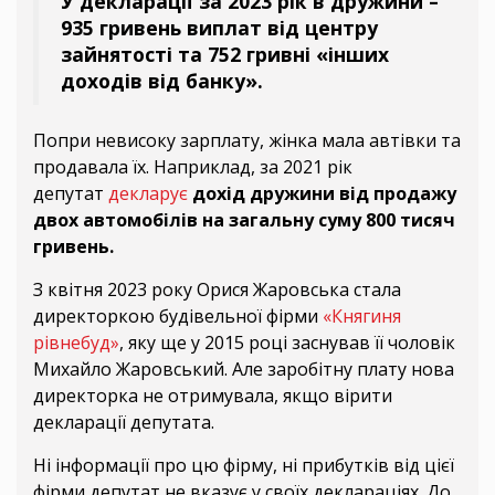
У декларації за 2023 рік в дружини –
935 гривень виплат від центру
зайнятості та 752 гривні «інших
доходів від банку».
Попри невисоку зарплату, жінка мала автівки та
продавала їх. Наприклад, за 2021 рік
депутат
декларує
дохід дружини від продажу
двох автомобілів на загальну суму 800 тисяч
гривень.
З квітня 2023 року Орися Жаровська стала
директоркою будівельної фірми
«Княгиня
рівнебуд»
, яку ще у 2015 році заснував її чоловік
Михайло Жаровський. Але заробітну плату нова
директорка не отримувала, якщо вірити
декларації депутата.
Ні інформації про цю фірму, ні прибутків від цієї
фірми депутат не вказує у своїх деклараціях. До