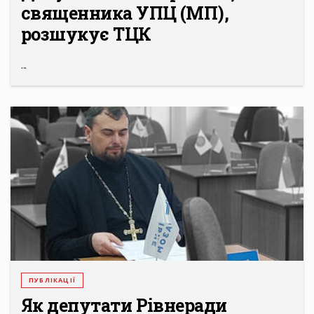
священника УПЦ (МП),
розшукує ТЦК
...
ПУБЛІКАЦІЇ
Як депутати Рівнеради