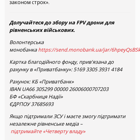
законом строк».
Долучайтеся до збору на FPV дрони для
рівненських військових.
Волонтерська
монобанка
https://send.monobank.ua/jar/6hpeyQsBS
Картка благодійного фонду, прив'язана до
рахунку в «Приватбанку»: 5169 3305 3931 4184
Рахунок: КБ «Приватбанк»
IBAN UA66 305299 00000 26006000707203
БФ «Скарбниця Надії»
ЄДРПОУ 37685693
Якщо підтримали ЗСУ і маєте змогу підтримати
незалежне рівненське медіа –
підтримайте «Четверту владу»