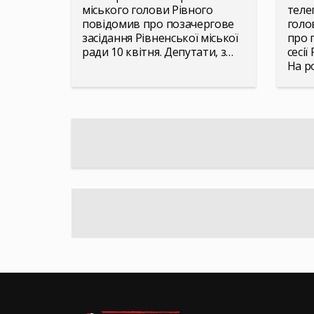
міського голови Рівного
теле
повідомив про позачергове
голо
засідання Рівненської міської
про 
ради 10 квітня. Депутати, з…
сесії
На р