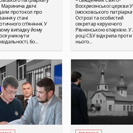
овського патріархату
– священник Свято-
я Маринича двічі
Воскресенської церкви 
дали протокол про
(московського патріархат
вання у стані
Острозі та особистий
отичного сп’яніння. У
секретар керуючого
ому випадку йому
Рівненською єпархією. У 
ося уникнути
році СБУ відкрила проти
овідальності, бо…
нього…
ІКАЦІЇ
ПУБЛІКАЦІЇ