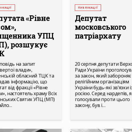
ІКАЦІЇ
ПУБЛІКАЦІЇ
путата «Рівне
Депутат
зом»,
московського
ященника УПЦ
патріархату
П), розшукує
К
дповідь на запит
20 серпня депутати Верх
вертої влади»,
Ради України проголосу
енській обласний ТЦК та
за закон, який забороняє
адав інформацію, що
релігійним організаціям
тат від фракції «Рівне
України будь-які зв’язки і
м», настоятель храму Всіх
росією. Серед нардепів, я
нських Святих УПЦ (МП)
голосували проти цього
айло…
закону, був і…