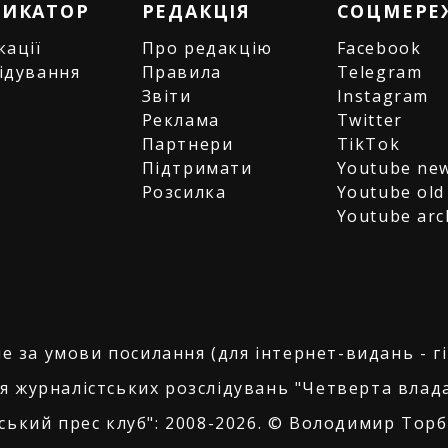
РИКАТОР
РЕДАКЦІЯ
СОЦМЕРЕ
кації
Про редакцію
Facebook
ідування
Правила
Telegram
и
Звіти
Instagram
є
Реклама
Twitter
Партнери
TikTok
Підтримати
Youtube ne
Розсилка
Youtube old
Youtube arc
е за умови посилання (для інтернет-видань - г
я журналістських розслідувань "Четверта влада
ський прес клуб": 2008-2026. © Володимир Торбі