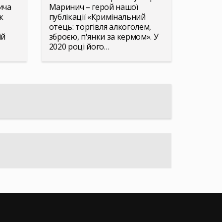
ича
Маринич – герой нашої
к
публікації «Кримінальний
отець: торгівля алкоголем,
ій
зброєю, п'янки за кермом». У
2020 році його…