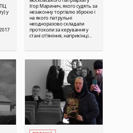
московського патріархату
УПЦ
Ігор Маринич, якого судять за
у) у
незаконну торгівлю зброєю і
на якого патрульні
неодноразово складали
2017
протоколи за керування у
стані сп’яніння, наприкінці…
ПУБЛІКАЦІЇ