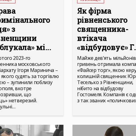
рава
Як фірма
римінального
рівненського
я» з
священника-
вненщини
втікача
блукала» мі...
«відбудовує» Г.
ютого 2023-го
Майже дев’ять мільйонів
енника московського
гривень отримала компа
іархату Ігоря Маринича –
«Файсер торг», якою кер
, якого судять за торгівлю
колишній священник Юр
єю – зупинили поблизу
Теселько з Рівненщини,
ополя, вкотре
нібито на відбудову
дозривши, що
Гостомеля. Компанія є од
ць» нетверезий.
з так званих «поличкови
ульні…