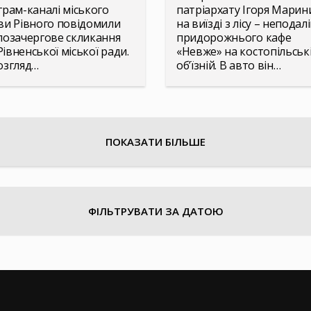
грам-каналі міського
патріархату Ігоря Марин
ви Рівного повідомили
на виїзді з лісу – неподалі
позачергове скликання
придорожнього кафе
 Рівненської міської ради.
«Невже» на костопільськ
озгляд…
об’їзній. В авто він…
ПОКАЗАТИ БІЛЬШЕ
ФІЛЬТРУВАТИ ЗА ДАТОЮ