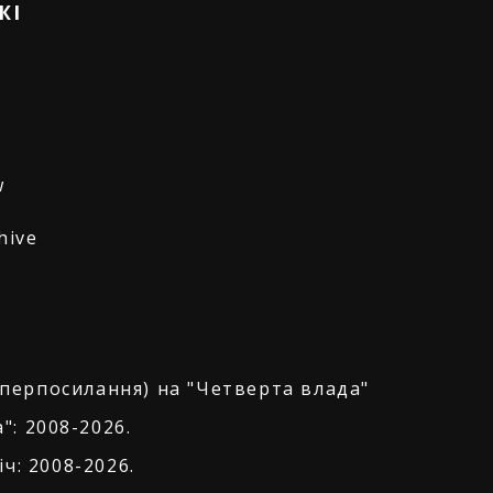
ЖІ
w
hive
іперпосилання) на "Четверта влада"
": 2008-2026.
ч: 2008-2026.