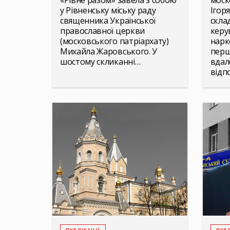
«Рівне разом» завела з собою
моск
у Рівненську міську раду
Ігор
священника Української
скла
православної церкви
керу
(московського патріархату)
нарк
Михайла Жаровського. У
перш
шостому скликанні…
вдал
відп
ПУБЛІКАЦІЇ
ПУБЛ