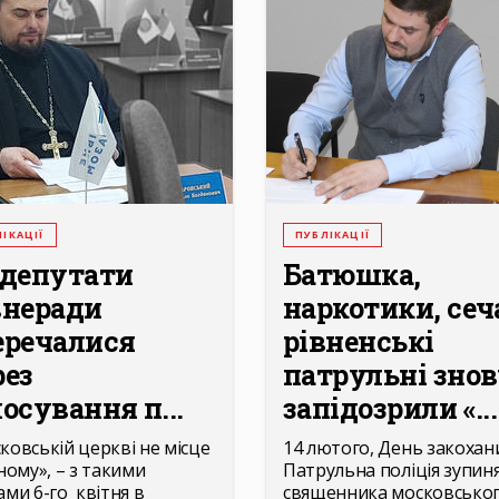
ІКАЦІЇ
ПУБЛІКАЦІЇ
 депутати
Батюшка,
внеради
наркотики, сеч
еречалися
рівненські
рез
патрульні зно
осування п...
запідозрили «...
ковській церкві не місце
14 лютого, День закохани
ному», – з такими
Патрульна поліція зупин
ами 6-го квітня в
священника московсько