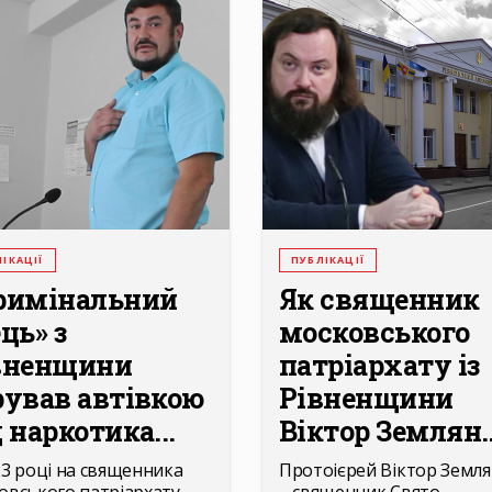
ІКАЦІЇ
ПУБЛІКАЦІЇ
римінальний
Як священник
ць» з
московського
вненщини
патріархату із
рував автівкою
Рівненщини
 наркотика...
Віктор Землян..
23 році на священника
Протоієрей Віктор Земл