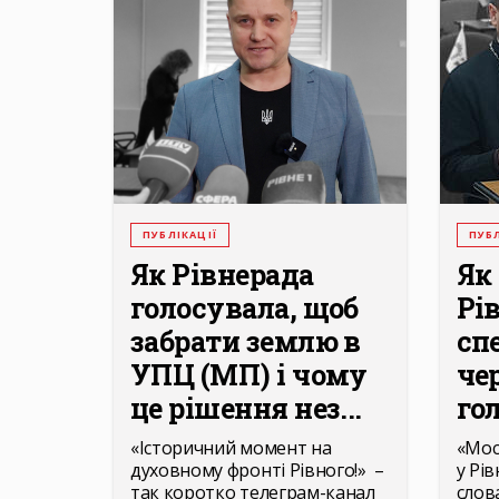
ПУБЛІКАЦІЇ
ПУБЛ
Як Рівнерада
Як
голосувала, щоб
Рі
забрати землю в
сп
УПЦ (МП) і чому
че
це рішення нез...
гол
«Історичний момент на
«Мос
духовному фронті Рівного!» –
у Рів
так коротко телеграм-канал
слов