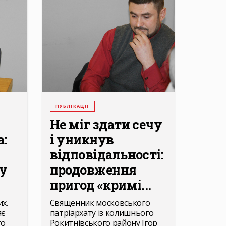
ПУБЛІКАЦІЇ
Не міг здати сечу
а:
і уникнув
відповідальності:
ву
продовження
пригод «кримі...
х.
Священник московського
яє
патріархату із колишнього
го
Рокитнівського району Ігор