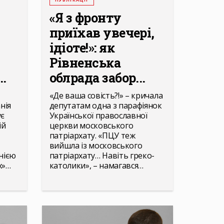
«Я з фронту
приїхав увечері,
ідіоте!»: як
Рівненська
..
облрада забор...
«Де ваша совість?!» – кричала
нія
депутатам одна з парафіянок
ує
Української православної
ій
церкви московського
патріархату. «ПЦУ теж
вийшла із московського
нією
патріархату… Навіть греко-
х»…
католики», – намагався…