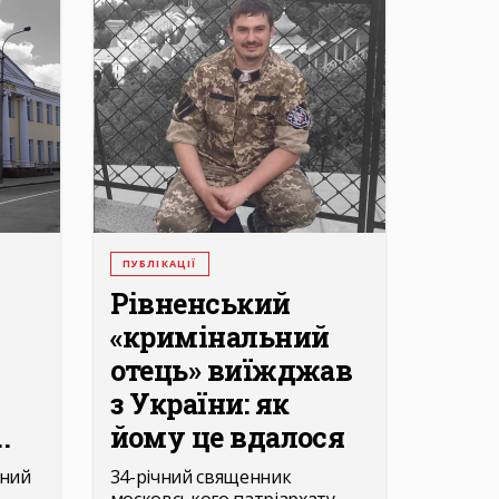
ПУБЛІКАЦІЇ
Рівненський
«кримінальний
отець» виїжджав
з України: як
.
йому це вдалося
яний
34-річний священник