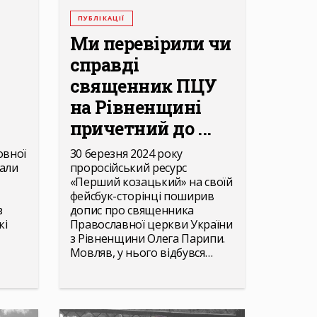
ПУБЛІКАЦІЇ
Ми перевірили чи
справді
священник ПЦУ
на Рівненщині
причетний до ...
овної
30 березня 2024 року
вали
проросійський ресурс
«Перший козацький» на своїй
фейсбук-сторінці поширив
з
допис про священника
кі
Православної церкви України
з Рівненщини Олега Парипи.
Мовляв, у нього відбувся…