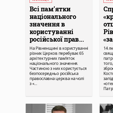
Всі пам'ятки
Сп
національного
«к
значення в
отц
користуванні
Рі
російської прав...
«за
На Рівненщині в користуванні
14 л
різних Церков перебуває 65
свящ
архітектурних пам’яток
патр
національного значення.
того
Частиною з них користується
збро
безпосередньо російська
Кост
православна церква на чолі
запі
з «…
«оте
Патр