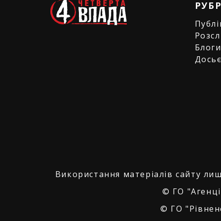
РУБ
Публі
Розсл
Блог
Дось
Використання матеріалів сайту лиш
© ГО "Агенці
© ГО "Рівнен