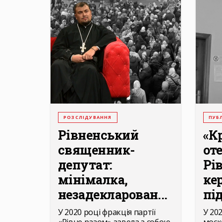
РОЗСЛІДУВАННЯ
ПУБЛ
Рівненський
«К
священник-
оте
депутат:
Рі
мінімалка,
ке
незадекларован...
під
У 2020 році фракція партії
У 20