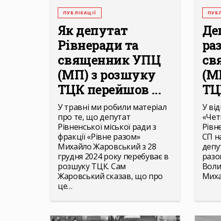
ПУБЛІКАЦІЇ
ПУБЛ
Як депутат
Де
Рівнеради та
ра
священник УПЦ
св
(МП) з розшуку
(М
ТЦК перейшов ...
ТЦ
У травні ми робили матеріал
У ві
про те, що депутат
«Чет
Рівненської міської ради з
Рівн
фракції «Рівне разом»
СП н
Михайло Жаровський з 28
депу
грудня 2024 року перебуває в
разо
розшуку ТЦК. Сам
Воли
Жаровський сказав, що про
Мих
це…