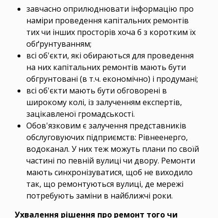
завчасно оприлюднювати інформацію про
наміри проведення капітальних ремонтів
тих чи інших просторів хоча б з коротким їх
обґрунтуванням;
всі об'єкти, які обираються для проведення
на них капітальних ремонтів мають бути
обгрунтовані (в т.ч. економічно) і продумані;
всі об'єкти мають бути обговорені в
широкому колі, із залученням експертів,
зацікавленої громадськості.
Обов'язковим є залучення представників
обслуговуючих підприємств: Рівнеенерго,
водоканал. У них теж можуть плани по своїй
частині по певній вулиці чи двору. Ремонти
мають синхронізуватися, щоб не виходило
так, що ремонтуються вулиці, де мережі
потребують заміни в найближчі роки.
Ухвалення рішення про ремонт того чи