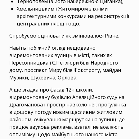
Тернополем (з його набережною Циганка),
Хмельницьким і Житомиром з їхніми
архітектурними конкурсами на реконструкції
центральних площ тощо.
Спробуємо оцінювати як змінювалося Рівне.
Навіть побіжний огляд нещодавно
відремонтованих вулиць в місті, таких як
Пересопницька і С.Петлюри біля Народного
дому, проспект Миру біля Фокстроту, майдан
Музики, Шухевича, Орлова.
А ще згадка про фасад 12-ї школи,
відремонтовану будівлю Апеляційного суду на
Драгоманова і простір навколо неї, прогулянка
в дощову погоду новим щасливим житловим
районом, очікування маршрутки на зупинці де
працює звукова реклама, взагалі не вселяють
оптимізму щодо майбутнього нашого міста.