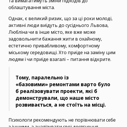
та вимагатимуть зміни підходів до
облаштування міста.
Однак, є великий ризик, що за ці роки молоді,
активні люди виїдуть до сусіднього Львова,
Любліна чи в інше місто, яке вже може
задовольнити бажання жити в охайному,
естетично привабливому, комфортному
міському середовищі. Хто приїде на заміну цим
людям і чи приїде взагалі – питання відкрите.
Тому, паралельно із
«базовими» ремонтами варто було
б реалізовувати проекти, які б
демонстрували, що наше місто
розвивається, а не стоїть на місці.
Психологи рекомендують не порівнювати себе
з іншими, а аналізувати свої досягнення,