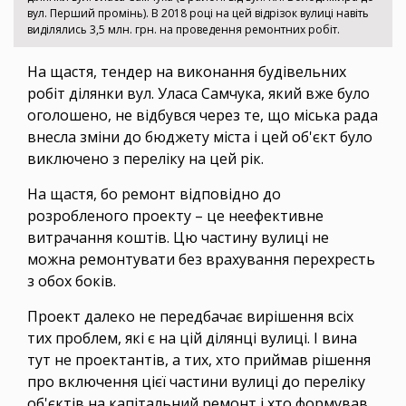
вул. Перший промінь). В 2018 році на цей відрізок вулиці навіть
виділялись 3,5 млн. грн. на проведення ремонтних робіт.
На щастя, тендер на виконання будівельних
робіт ділянки вул. Уласа Самчука, який вже було
оголошено, не відбувся через те, що міська рада
внесла зміни до бюджету міста і цей об'єкт було
виключено з переліку на цей рік.
На щастя, бо ремонт відповідно до
розробленого проекту – це неефективне
витрачання коштів. Цю частину вулиці не
можна ремонтувати без врахування перехресть
з обох боків.
Проект далеко не передбачає вирішення всіх
тих проблем, які є на цій ділянці вулиці. І вина
тут не проектантів, а тих, хто приймав рішення
про включення цієї частини вулиці до переліку
об'єктів на капітальний ремонт і хто формував