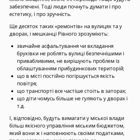
забезпечені. Тоді люди почнуть думати і про
естетику, і про зручність.
Ще десяток таких «ремонтів» на вулицях та у
дворах, і мешканці Рівного зрозуміють:
звичайне асфальтування чи вкладання
бруківки не роблять вулиці безпечнішими і
привабливими, не вирішують проблем із
облаштуванням прибудинкових територій;
що в місті постійно погіршується якість
повітря;
що транспорті все частіше стоїть в заторах;
що діти чомусь більше не гуляють у дворах і
т.д.
І, відповідно, будуть вимагати у міської влади
більш якісного управління міським бюджетом,
який вони ж і наповнюють своїми податками,