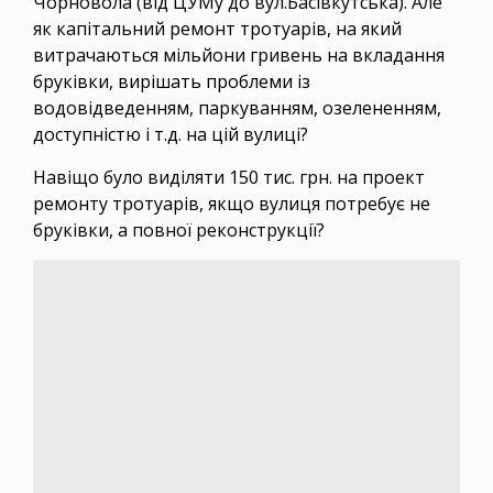
Чорновола (від ЦУМу до вул.Басівкутська). Але
як капітальний ремонт тротуарів, на який
витрачаються мільйони гривень на вкладання
бруківки, вирішать проблеми із
водовідведенням, паркуванням, озелененням,
доступністю і т.д. на цій вулиці?
Навіщо було виділяти 150 тис. грн. на проект
ремонту тротуарів, якщо вулиця потребує не
бруківки, а повної реконструкції?