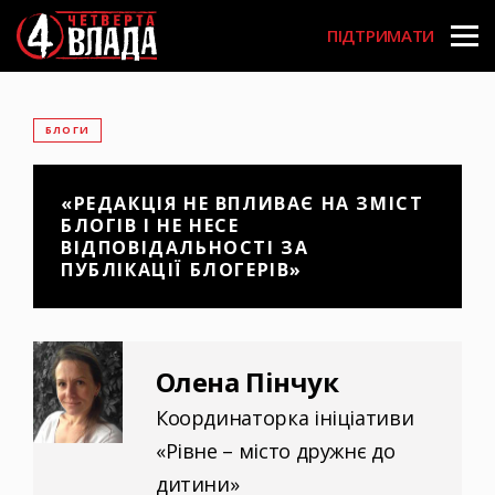
Перейти
User
до
ПІДТРИМАТИ
основного
account
вмісту
menu
БЛОГИ
«РЕДАКЦІЯ НЕ ВПЛИВАЄ НА ЗМІСТ
БЛОГІВ І НЕ НЕСЕ
ВІДПОВІДАЛЬНОСТІ ЗА
ПУБЛІКАЦІЇ БЛОГЕРІВ»
Олена Пінчук
Координаторка ініціативи
«Рівне – місто дружнє до
дитини»