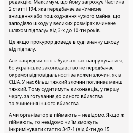
редакцію. Максимум, що йому загрожує Частина
2 статті 194, яка передбачає за «Умисне
знищення або пошкодження чужого майна, що
заподіяло шкоду у великих розмірах вчинене
шляхом підпалу» від 3-х до 10-ти років.
Це якщо прокурор доведе в суді значну шкоду
від підпалу.
Але навряд чи хтось буде аж так напружуватися,
бо українське законодавство не передбачає
окремої відповідальності за кожен злочин, як в
США. У нас більш тяжкий злочин поглинає менш
тяжкий. Тому судитимуть виконавців, у першу
чергу, за готування до одного вбивства
та вчинення іншого вбивства.
А чи організаторів піймають – невідомо. Якщо ж
піймають, то невідомо чи їм зможуть
інкримінувати статтю 347-1 (від 6-ти до 15