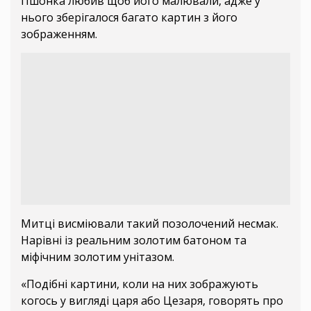
Пшонка любив щоб його малювали, адже у
нього зберігалося багато картин з його
зображенням.
Митці висміювали такий позолочений несмак.
Нарівні із реальним золотим батоном та
міфічним золотим унітазом.
«Подібні картини, коли на них зображують
когось у вигляді царя або Цезаря, говорять про