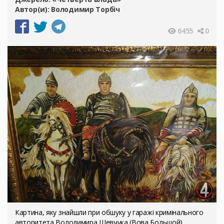
Автор(и):
Володимир Торбіч
6455
0
Картина, яку знайшли при обшуку у гаражі кримінального
авторитета Володимира Шевчука (Вова Большой)