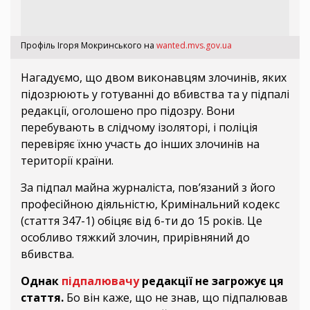
Профіль Ігоря Мокринського на
wanted.mvs.gov.ua
Нагадуємо, що двом виконавцям злочинів, яких
підозрюють у готуванні до вбивства та у підпалі
редакції, оголошено про підозру. Вони
перебувають в слідчому ізоляторі, і поліція
перевіряє їхню участь до інших злочинів на
території країни.
За підпал майна журналіста, пов’язаний з його
професійною діяльністю, Кримінальний кодекс
(стаття 347-1) обіцяє від 6-ти до 15 років. Це
особливо тяжкий злочин, прирівняний до
вбивства.
Однак
підпалювачу
редакції не загрожує ця
стаття.
Бо він каже, що не знав, що підпалював