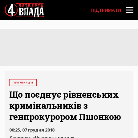
Перейти
User
до
ПІДТРИМАТИ
основного
account
вмісту
menu
ПУБЛІКАЦІЇ
Що поєднує рівненських
кримінальників з
генпрокурором Пшонкою
00:25, 07 грудня 2018
Джерело:
«Четверта влада»