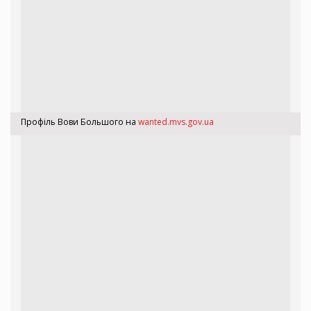
Профіль Вови Большого на
wanted.mvs.gov.ua