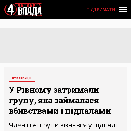
Перейти
User
до
ПІДТРИМАТИ
основного
account
вмісту
menu
ПУБЛІКАЦІЇ
У Рівному затримали
групу, яка займалася
вбивствами і підпалами
Член цієї групи зізнався у підпалі