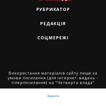
РУБРИКАТОР
РЕДАКЦІЯ
СОЦМЕРЕЖІ
Використання матеріалів сайту лише за
умови посилання (для інтернет-видань -
гіперпосилання) на "Четверта влада"
© ГО "Агенція журналістських розслідувань
"Четверта влада": 2008-2026.
Закрити
© ГО "Рівненський прес клуб": 2008-2026. ©