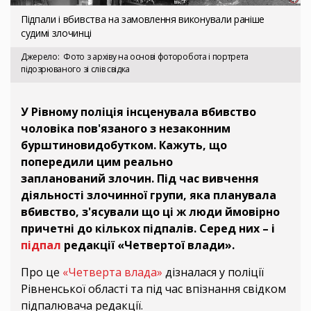
Підпали і вбивства на замовлення виконували раніше
судимі злочинці
Джерело
Фото з архіву на основі фоторобота і портрета
підозрюваного зі слів свідка
У Рівному поліція інсценувала вбивство
чоловіка пов'язаного з незаконним
бурштиновидобутком. Кажуть, що
попередили цим реально
запланований злочин. Під час вивчення
діяльності злочинної групи, яка планувала
вбивство, з'ясували що ці ж люди ймовірно
причетні до кількох підпалів. Серед них – і
підпал
редакції «Четвертої влади».
Про це
«Четверта влада»
дізналася у поліції
Рівненської області та під час впізнання свідком
підпалювача редакції.