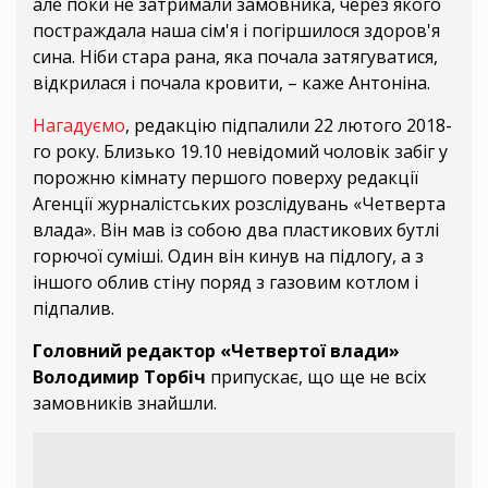
але поки не затримали замовника, через якого
постраждала наша сім'я і погіршилося здоров'я
сина. Ніби стара рана, яка почала затягуватися,
відкрилася і почала кровити, – каже Антоніна.
Нагадуємо
, редакцію підпалили 22 лютого 2018-
го року. Близько 19.10 невідомий чоловік забіг у
порожню кімнату першого поверху редакції
Агенції журналістських розслідувань «Четверта
влада». Він мав із собою два пластикових бутлі
горючої суміші. Один він кинув на підлогу, а з
іншого облив стіну поряд з газовим котлом і
підпалив.
Головний редактор «Четвертої влади»
Володимир Торбіч
припускає, що ще не всіх
замовників знайшли.