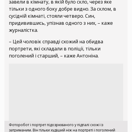
завели в кімнату, в якій було скло, через яке
тільки з одного боку добре видно. За склом, в
сусідній кімнаті, стояли четверо. Син,
придивившись, упізнав одного з них, – каже
журналістка.
– Цей чоловік справді схожий на обидва
портрети, які складали в поліції, тільки
поголений і старший, – каже Антоніна.
Фоторобот і портрет підозрюваного у підпалі схожі із
затриманим. Він тільки худіший ніж на портреті і поголений