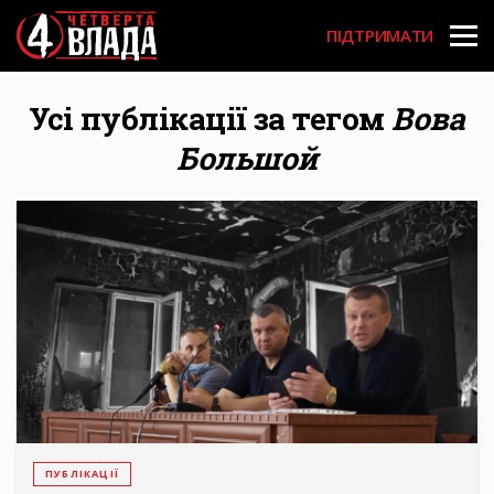
Перейти
User
до
ПІДТРИМАТИ
основного
account
вмісту
menu
Усі публікації за тегом
Вова
Большой
ПУБЛІКАЦІЇ