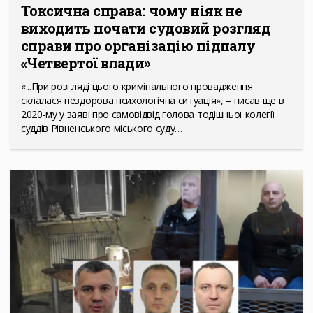
Токсична справа: чому ніяк не
виходить почати судовий розгляд
справи про організацію підпалу
«Четвертої влади»
«...При розгляді цього кримінального провадження
склалася нездорова психологічна ситуація», – писав ще в
2020-му у заяві про самовідвід голова тодішньої колегії
суддів Рівненського міського суду…