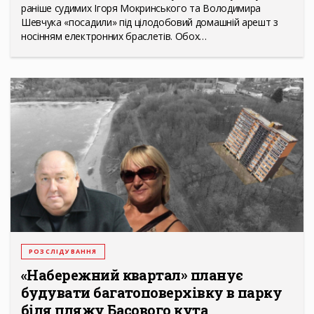
раніше судимих Ігоря Мокринського та Володимира
Шевчука «посадили» під цілодобовий домашній арешт з
носінням електронних браслетів. Обох…
РОЗСЛІДУВАННЯ
«Набережний квартал» планує
будувати багатоповерхівку в парку
біля пляжу Басового кута