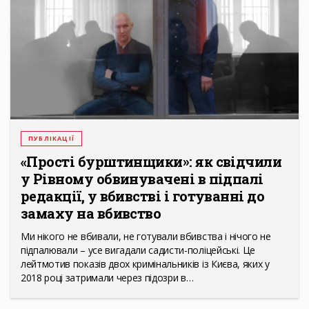
ПУБЛІКАЦІЇ
«Прості бурштинщики»: як свідчили
у Рівному обвинувачені в підпалі
редакції, у вбивстві і готуванні до
замаху на вбивство
Ми нікого не вбивали, не готували вбивства і нічого не
підпалювали – усе вигадали садисти-поліцейські. Це
лейтмотив показів двох кримінальників із Києва, яких у
2018 році затримали через підозри в…