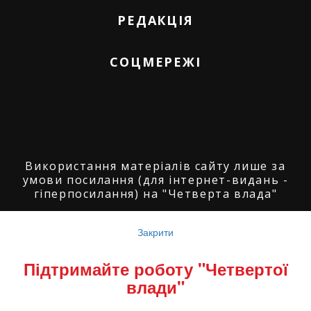
РЕДАКЦІЯ
СОЦМЕРЕЖІ
Використання матеріалів сайту лише за
умови посилання (для інтернет-видань -
гіперпосилання) на "Четверта влада"
© ГО "Агенція журналістських розслідувань
"Четверта влада": 2008-2026.
Закрити
© ГО "Рівненський прес клуб": 2008-2026. ©
Підтримайте роботу "Четвертої
Володимир Торбіч: 2008-2026.
влади"
© Copyright by
SoftGroup
2026 All Right
Reserved