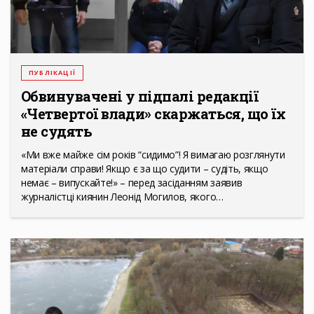
ПУБЛІКАЦІЇ
Обвинувачені у підпалі редакції
«Четвертої влади» скаржаться, що їх
не судять
«Ми вже майже сім років “сидимо”! Я вимагаю розглянути
матеріали справи! Якщо є за що судити – судіть, якщо
немає – випускайте!» – перед засіданням заявив
журналістці киянин Леонід Могилов, якого…