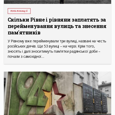
ПУБЛІКАЦІЇ
Cкільки Рівне і рівняни заплатять за
перейменування вулиць та знесення
пам'ятників
У Рівному вже перейменували три вулиці, названі на честь
російських діячів. Ще 53 вулиці – на черзі. Крім того,
зносять і далі зноситимуть пам'ятки радянської доби –
почали з самохідної…