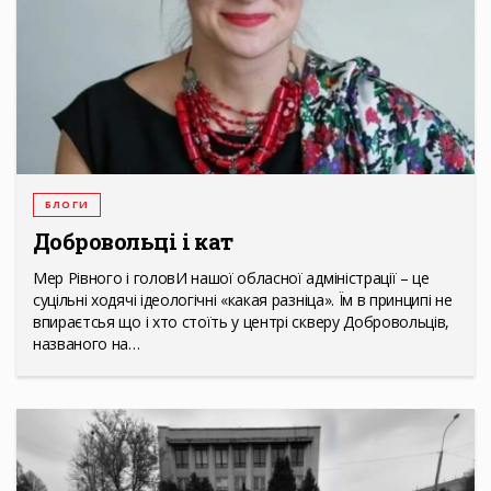
БЛОГИ
Добровольці і кат
Мер Рівного і головИ нашої обласної адміністрації – це
суцільні ходячі ідеологічні «какая разніца». Їм в принципі не
впираєтсья що і хто стоїть у центрі скверу Добровольців,
названого на…