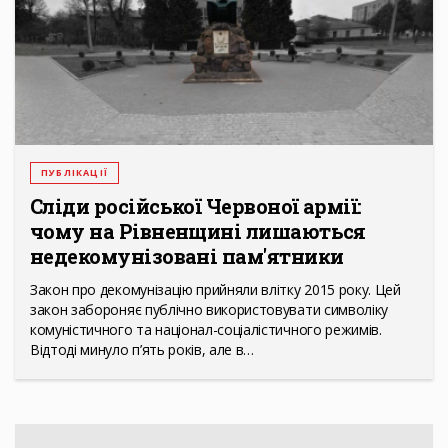
ПУБЛІКАЦІЇ
Сліди російської Червоної армії:
чому на Рівненщині лишаються
недекомунізовані пам'ятники
Закон про декомунізацію прийняли влітку 2015 року. Цей
закон забороняє публічно використовувати символіку
комуністичного та націонал-соціалістичного режимів.
Відтоді минуло п’ять років, але в…