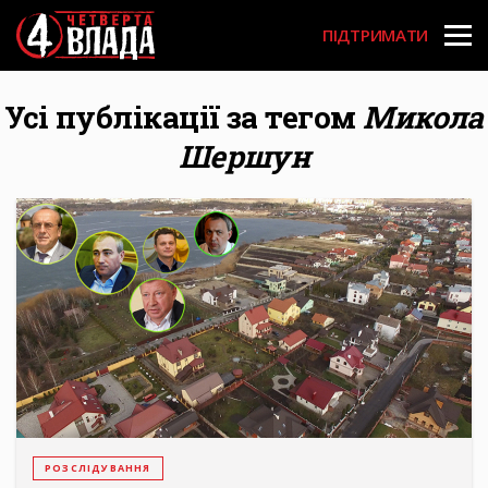
Перейти
User
до
ПІДТРИМАТИ
основного
account
вмісту
menu
Усі публікації за тегом
Микола
Шершун
РОЗСЛІДУВАННЯ