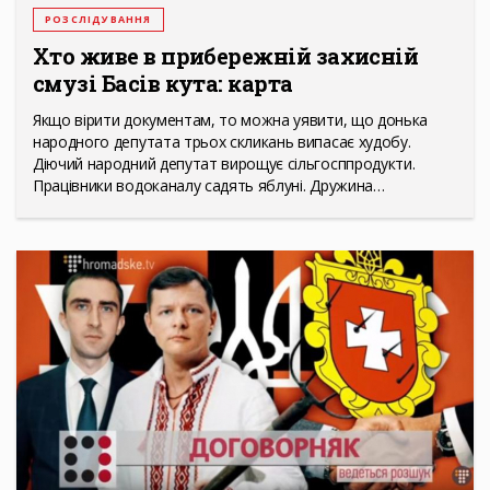
РОЗСЛІДУВАННЯ
Хто живе в прибережній захисній
смузі Басів кута: карта
Якщо вірити документам, то можна уявити, що донька
народного депутата трьох скликань випасає худобу.
Діючий народний депутат вирощує сільгосппродукти.
Працівники водоканалу садять яблуні. Дружина…