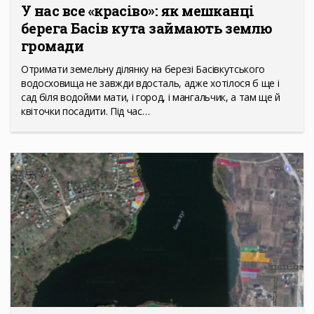
У нас все «красіво»: як мешканці
берега Басів кута займають землю
громади
Отримати земельну ділянку на березі Басівкутського
водосховища не завжди вдосталь, адже хотілося б ще і
сад біля водойми мати, і город, і мангальчик, а там ще й
квіточки посадити. Під час…