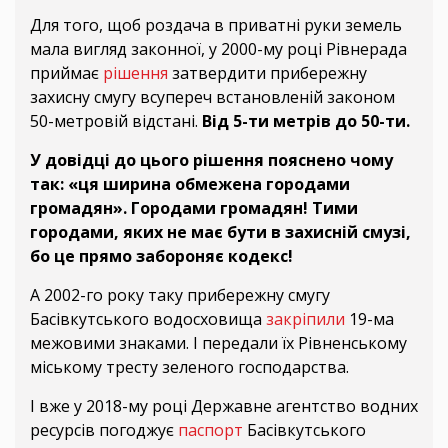
Для того, щоб роздача в приватні руки земель
мала вигляд законної, у 2000-му році Рівнерада
приймає
рішення
затвердити прибережну
захисну смугу всупереч встановленій законом
50-метровій відстані.
Від 5-ти метрів до 50-ти.
У довідці до цього рішення пояснено чому
так: «ця ширина обмежена городами
громадян». Городами громадян! Тими
городами, яких не має бути в захисній смузі,
бо це прямо забороняє кодекс!
А 2002-го року таку прибережну смугу
Басівкутського водосховища
закріпили
19-ма
межовими знаками. І передали їх Рівненському
міському тресту зеленого господарства.
І вже у 2018-му році Державне агентство водних
ресурсів погоджує
паспорт
Басівкутського