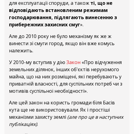
для експлуатації споруди, а також
ті, що не
відповідають встановленим режимам
господарювання, підлягають винесенню з
прибережних захисних смуг
».
Але до 2010 року не було механізму як же ж
винести зі смуги город, якщо він вже комусь
належить.
У 2010-му вступив у дію
Закон
«Про відчуження
земельних ділянок, інших об'єктів нерухомого
майна, що на них розміщені, які перебувають у
приватній власності, для суспільних потреб чи з
мотивів суспільної необхідності».
Але цей закон на користь громади біля Басів
кута ще не використовували. Як і простіші
механізми захисту землі
(але про це в наступних
публікаціях)
.