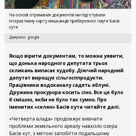
На основі отриманих документів ми підготували
інтерактивну карту мешканців прибережної смуги Басів
кута
Джерело
google
Якщо вірити документам, то можна уявити,
що донька народного депутата трьох
скликань випасає худобу. Діючий народний
депутат вирощує сільгосппродукти.
Працівники водоканалу садять яблуні.
Дружина прокурора косить сіно. Все це було
б смішно, якби не було так сумно. Про
іменитих «селян» Басів кута читайте далі.
«Четверта влада» продовжує вивчати
проблеми земельного ареалу навколо озера
Басів кут, з метою запобігти подальшому