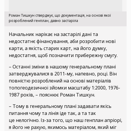
Роман Тишкун стверджує, що документація, на основі якої
розроблений генплан, давно застаріла
Начальник нарікає на застарілі дані та
недостатнє фінансування, аби розробити нові
карти, а якість старих карт, на його думку,
недостатня, щоб позначити прибережну смугу.
– Останні зміни в нашому генеральному плані
затверджувалися в 2011-му, напевно, році. Він
повністю розроблений на основі матеріалів
топогеодезичної зйомки масштабу 1:2000, 1976-
1987 років, – пояснює Роман Тишкун.
– Тому в генеральному плані задавати якісь
питання чому та лінія іде так, а та так
це нелогічно. Із-за того, що наш генплан апріорі,
я його не рахую, якимось матеріалом, який міг