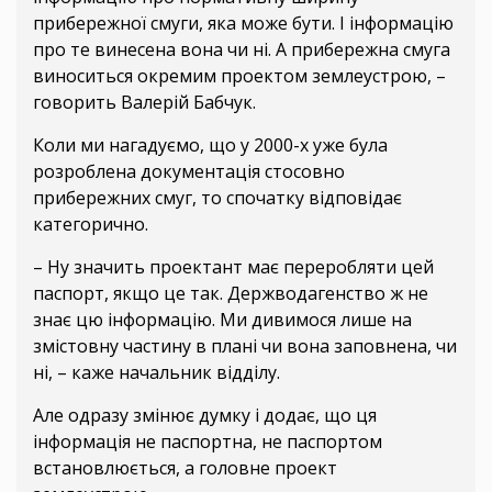
прибережної смуги, яка може бути. І інформацію
про те винесена вона чи ні. А прибережна смуга
виноситься окремим проектом землеустрою, –
говорить Валерій Бабчук.
Коли ми нагадуємо, що у 2000-х уже була
розроблена документація стосовно
прибережних смуг, то спочатку відповідає
категорично.
– Ну значить проектант має переробляти цей
паспорт, якщо це так. Держводагенство ж не
знає цю інформацію. Ми дивимося лише на
змістовну частину в плані чи вона заповнена, чи
ні, – каже начальник відділу.
Але одразу змінює думку і додає, що ця
інформація не паспортна, не паспортом
встановлюється, а головне проект