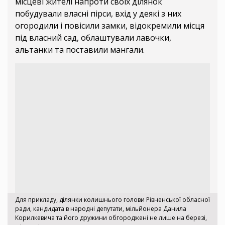
місцеві жителі напроти своїх ділянок
побудували власні пірси, вхід у деякі з них
огородили і повісили замки, відокремили місця
під власний сад, облаштували лавочки,
альтанки та поставили мангали.
Для прикладу, ділянки колишнього голови Рівненської обласної
ради, кандидата в народні депутати, мільйонера Данила
Корилкевича та його дружини обгороджені не лише на березі,