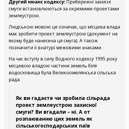
Другий нюанс кодексу:
Прибережні захисні
смуги встановлюються за окремими проектами
землеустрою.
Людською мовою це означає, що місцева влада
має зробити проект землеустрою (документ на
якому буде нанесена ця смуга). А також
позначити її внатурі межовими знаками.
На час вступу в силу Водного кодексу 1995 року
місцевою владою частини земель біля
водосховища була Великоомелянська сільська
рада.
Як ви гадаєте чи зробила сільрада
проект землеустрою захисної
смуги? Ви вгадали – ні. А от
розпаюванню цих земель як
сільськогосподарських паїв