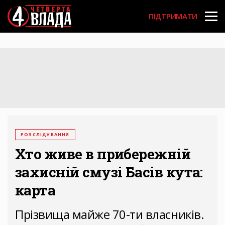
Перейти
User
до
ПІДТРИМАТИ
основного
account
вмісту
menu
РОЗСЛІДУВАННЯ
Хто живе в прибережній
захисній смузі Басів кута:
карта
Прізвища майже 70-ти власників.