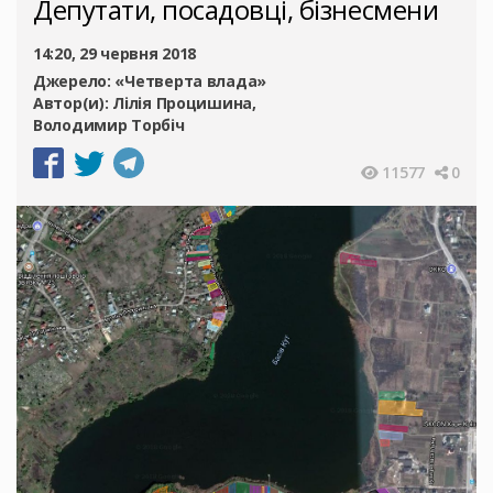
Депутати, посадовці, бізнесмени
14:20, 29 червня 2018
Джерело:
«Четверта влада»
Автор(и):
Лілія Процишина
Володимир Торбіч
11577
0