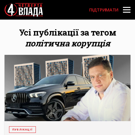
Перейти
User
до
ПІДТРИМАТИ
основного
account
вмісту
menu
Усі публікації за тегом
політична корупція
ПУБЛІКАЦІЇ