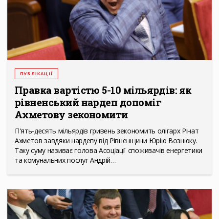
ПУБЛІКАЦІЇ
Правка вартістю 5-10 мільярдів: як
рівненський нардеп допоміг
Ахметову зекономити
П'ять-десять мільярдів гривень зекономить олігарх Рінат
Ахметов завдяки нардепу від Рівненщини Юрію Вознюку.
Таку суму називає голова Асоціації споживачів енергетики
та комунальних послуг Андрій…