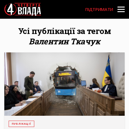
Перейти
User
до
ПІДТРИМАТИ
основного
account
вмісту
menu
Усі публікації за тегом
Валентин Ткачук
ПУБЛІКАЦІЇ