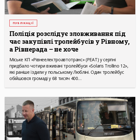
ПУБЛІКАЦІЇ
Поліція розслідує зловживання під
час закупівлі тролейбусів у Рівному,
а Рівнерада – не хоче
Міське КП «Рівнеелектроавтотранс» (РЕАТ) у серпні
придбало чотири вживані тролейбуси «Solaris Trollino 12»,
які раніше їздили у польському Любліні. Один тролейбус
обійшовся громаді у 68 тисяч 400…