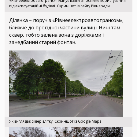
«Рівнеелектроавтотранс» планує взяти в постійне користування
під експлуатаційні будівлі. Скриншот із сайту Рівнеради
Ділянка – поруч з «Рівнеелектроавтотрансом»,
ближче до проїздної частини вулиці. Нині там
сквер, тобто зелена зона з доріжками і
занедбаний старий фонтан.
Як виглядає сквер влітку. Скриншот із Google Maps