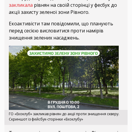
закликала
рівнян на своїй сторінці у фесбук до
акції захисту зеленої зони Рівного.
Екоактивісти там повідомили, що планують
перед сесією висловитися проти намірів
знищення зелених насаджень.
ГО «Екоклуб» закликав рівнян до акції проти знищення скверу.
Скриншот із фейсбук-сторінки «Екоклубу»