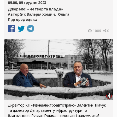
09:00, 09 грудня 2023
Джерело:
«Четверта влада»
Автор(и):
Валерія Хомич
Ольга
Підгородецька
1006
0
Директор КП «Рівнеелектроавтотранс» Валентин Ткачук
та директор Департаменту інфраструктури та
благоустрою Руслан Гудима – виконавці задуму, який