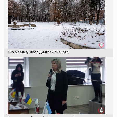
Сквер взимку. Фото Дмитра Домащука