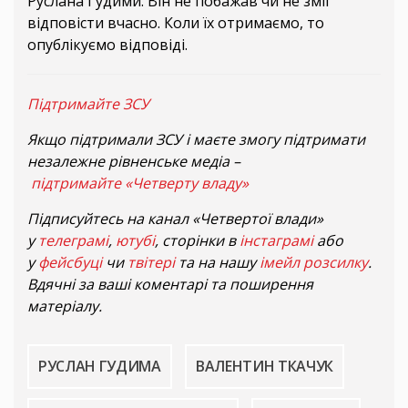
Руслана Гудими. Він не побажав чи не зміг
відповісти вчасно. Коли їх отримаємо, то
опублікуємо відповіді.
Підтримайте ЗСУ
Якщо підтримали ЗСУ і маєте змогу підтримати
незалежне рівненське медіа –
підтримайте «Четверту владу»
Підписуйтесь на канал «Четвертої влади»
у
телеграмі
,
ютубі
, сторінки в
інстаграмі
або
у
фейсбуці
чи
твітері
та на нашу
імейл розсилку
.
Вдячні за ваші коментарі та поширення
матеріалу.
РУСЛАН ГУДИМА
ВАЛЕНТИН ТКАЧУК