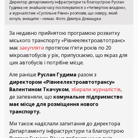
Директор департаменту інфрастуктури та благоустрою Руслан
Гудима не знайшов часу поспілкуватися з «Четвертою владою»,
а журналістам «Суспільне Рівне» розповів, що скверу, який
хочуть знищити – немає. Фото Дмитра Домащука
За недавно прийнятою програмою розвитку
міського транспорту «Рівнеелектроавтотранс»
має
закупляти
протягом п'яти років по 20
мікроавтобусів у рік, припускаємо, що якраз для
цих автобусів і потрібне місце.
Але раніше
Руслан Гудима
разом з
директором «Рівнеелектроавтотрансу»
Валентином Ткачуком
,
збирали журналістів
,
де запевняли, що
комунальне підприємство
має місце для розміщення нового
транспорту.
Ми також надіслали запитання до директора
Департаменту інфраструктури та благоустрою