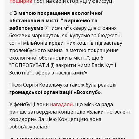
поширив
пост на своїй сторінці у фейсбуці:
«"
З метою покращення екологічної
обстановки в місті
..."
виріжемо та
забетонуємо
7 тисяч м² скверу для стояння
бежевих маршруток, які купуємо за бюджетні
сотні мільйонів кредитних коштів під заставу
тролейбусного майна" з метою покращення
екологічної обстановки в місті...", що б
"ПОПРОБУВАТИ (!) закрити ними Басів Кут і
Золотіїв"... афера з наслідками?».
Після Сергія Ковальчука також була реакція
громадської організації «Екоклуб»
.
У фейсбуці вони
нагадали
, що міська рада
раніше затвердила концепцію «Блакитно-зелені
коридори». За цією Концепцією вона
зобов’язувалася:
впроваджувати заходи з адаптації до зміни