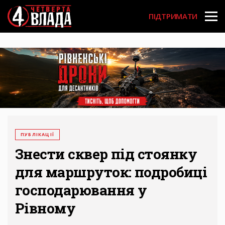
Перейти
User
до
ПІДТРИМАТИ
основного
account
вмісту
menu
ПУБЛІКАЦІЇ
Знести сквер під стоянку
для маршруток: подробиці
господарювання у
Рівному