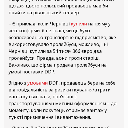
що для цього польський продавець мав би
прийти на рівненський тендер:
– Є приклад, коли Чернівці
купили
напряму у
чеської фірми. Я не знаю, чи це було
безпосередньо транспортне підприємство, яке
використовувало тролейбуси, можливо, і ні.
Чернівці купили за 54 тисяч 366 євро два
тролейбуси. Правда, вони трохи старіші.
Важливо, що фірма продала тролейбуси на
умові поставки DDP.
Згідно з
умовами
DDP, продавець бере на себе
відповідальність за ризики псування/втрати
вантажу і витрати, пов’язані з
транспортуванням і митним оформленням – до
моменту, коли покупець отримає вантаж у
пункті призначення і вивантаження.