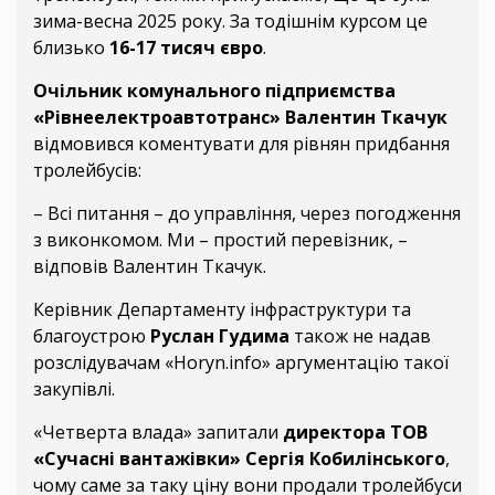
зима-весна 2025 року. За тодішнім курсом це
близько
16-17 тисяч євро
.
Очільник комунального підприємства
«Рівнеелектроавтотранс» Валентин Ткачук
відмовився коментувати для рівнян придбання
тролейбусів:
– Всі питання – до управління, через погодження
з виконкомом. Ми – простий перевізник, –
відповів Валентин Ткачук.
Керівник Департаменту інфраструктури та
благоустрою
Руслан Гудима
також не надав
розслідувачам «Horyn.info» аргументацію такої
закупівлі.
«Четверта влада» запитали
директора ТОВ
«Сучасні вантажівки» Сергія Кобилінського
,
чому саме за таку ціну вони продали тролейбуси