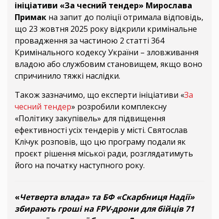
ініціативи «За чесний тендер» Мирослава
Примак
на запит до поліції отримала відповідь,
що 23 жовтня 2025 року відкрили кримінальне
провадження за частиною 2 статті 364
Кримінального кодексу України – зловживання
владою або службовим становищем, якщо воно
спричинило тяжкі наслідки.
Також зазначимо, що експерти ініціативи «
За
чесний тендер
» розробили комплексну
«Політику закупівель» для підвищення
ефективності усіх тендерів у місті. Святослав
Клічук розповів, що цю програму подали як
проєкт рішення міської ради, розглядатимуть
його на початку наступного року.
«
Четверта влада» та БФ «Скарбниця Надії»
збирають гроші на FPV-дрони для бійців 71