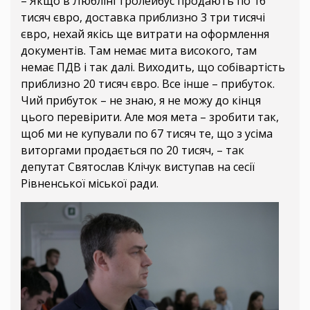
– Якщо в Любліні тролейбус продають по 16
тисяч євро, доставка приблизно 3 три тисячі
євро, нехай якісь ще витрати на оформлення
документів. Там немає мита високого, там
немає ПДВ і так далі. Виходить, що собівартість
приблизно 20 тисяч євро. Все інше – прибуток.
Чий прибуток – не знаю, я не можу до кінця
цього перевірити. Але моя мета – зробити так,
щоб ми не купували по 67 тисяч те, що з усіма
виторгами продається по 20 тисяч, – так
депутат Святослав Клічук виступав на сесії
Рівненської міської ради.