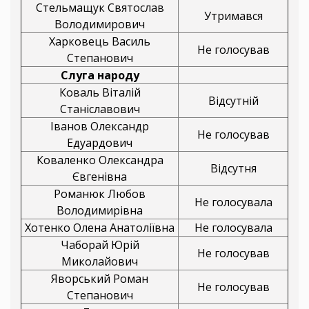
Стельмащук Святослав
Утримався
Володимирович
Харковець Василь
Не голосував
Степанович
Слуга народу
Коваль Віталій
Відсутній
Станіславович
Іванов Олександр
Не голосував
Едуардович
Коваленко Олександра
Відсутня
Євгенівна
Романюк Любов
Не голосувала
Володимирівна
Хотенко Олена Анатоліївна
Не голосувала
Чаборай Юрій
Не голосував
Миколайович
Яворський Роман
Не голосував
Степанович