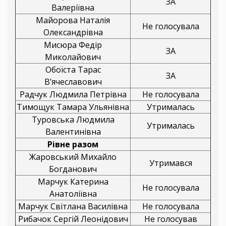
ЗА
Валеріївна
Майорова Наталія
Не голосувала
Олександрівна
Мисюра Федір
ЗА
Миколайович
Обоїста Тарас
ЗА
В’ячеславович
Радчук Людмила Петрівна
Не голосувала
Тимощук Тамара Ульянівна
Утрималась
Туровська Людмила
Утрималась
Валентинівна
Рівне разом
Жаровський Михайло
Утримався
Богданович
Марчук Катерина
Не голосувала
Анатоліївна
Марчук Світлана Василівна
Не голосувала
Рибачок Сергій Леонідович
Не голосував