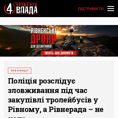
Перейти
User
до
ПІДТРИМАТИ
основного
account
вмісту
menu
ПУБЛІКАЦІЇ
Поліція розслідує
зловживання під час
закупівлі тролейбусів у
Рівному, а Рівнерада – не