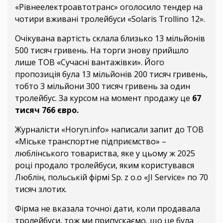
«Рівнеелектроавтотранс» оголосило тендер на
чотири вживані тролейбуси «Solaris Trollino 12».
Очікувана вартість склала близько 13 мільйонів
500 тисяч гривень. На торги знову прийшло
лише ТОВ «Сучасні вантажівки». Його
пропозиція була 13 мільйонів 200 тисяч гривень,
тобто 3 мільйони 300 тисяч гривень за один
тролейбус. За курсом на момент продажу це
67
тисяч 766 євро.
Журналісти «Horyn.info» написали запит до ТОВ
«Міське транспортне підприємство» –
люблінського товариства, яке у цьому ж 2025
році продало тролейбуси, яким користувався
Люблін, польській фірмі Sp. z o.o «JI Service» по 70
тисяч злотих.
Фірма не вказала точної дати, коли продавала
тролейбуси, тож ми припускаємо, що це була