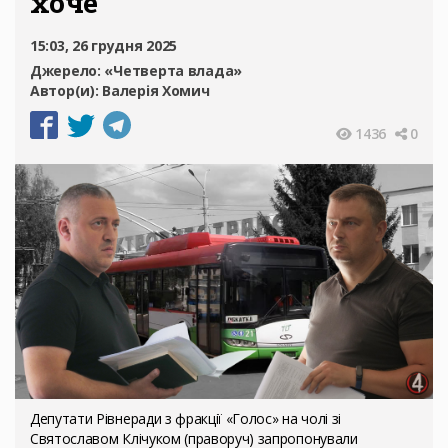
хоче
15:03, 26 грудня 2025
Джерело:
«Четверта влада»
Автор(и):
Валерія Хомич
1436
0
Депутати Рівнеради з фракції «Голос» на чолі зі
Святославом Клічуком (праворуч) запропонували