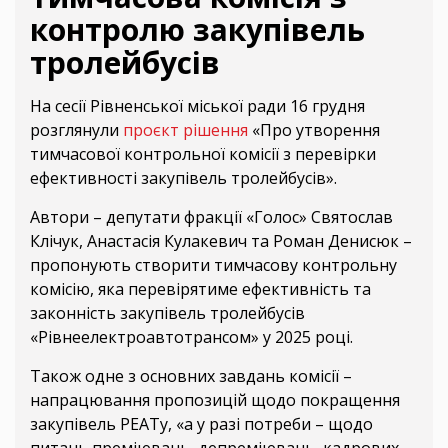
контролю закупівель
тролейбусів
На сесії Рівненської міської ради 16 грудня
розглянули
проєкт рішення
«Про утворення
тимчасової контрольної комісії з перевірки
ефективності закупівель тролейбусів».
Автори – депутати фракції «Голос» Святослав
Клічук, Анастасія Кулакевич та Роман Денисюк –
пропонують створити тимчасову контрольну
комісію, яка перевірятиме ефективність та
законність закупівель тролейбусів
«Рівнеелектроавтотрансом» у 2025 році.
Також одне з основних завдань комісії –
напрацювання пропозицій щодо покращення
закупівель РЕАТу, «а у разі потреби – щодо
питань преміювань, депреміювань, кадрових