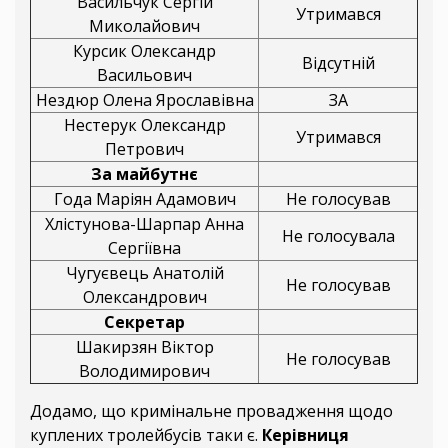
Васильчук Сергій
Утримався
Миколайович
Курсик Олександр
Відсутній
Васильович
Нездюр Олена Ярославівна
ЗА
Нестерук Олександр
Утримався
Петрович
За майбутнє
Года Маріян Адамович
Не голосував
Хлістунова-Шарпар Анна
Не голосувала
Сергіївна
Чугуєвець Анатолій
Не голосував
Олександрович
Секретар
Шакирзян Віктор
Не голосував
Володимирович
Додамо, що кримінальне провадження щодо
куплених тролейбусів таки є.
Керівниця