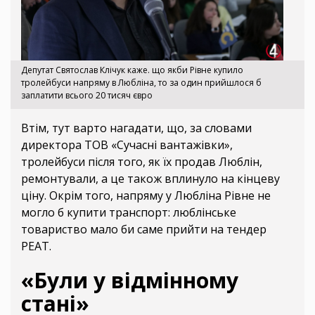
Депутат Святослав Клічук каже. що якби Рівне купило
тролейбуси напряму в Любліна, то за один прийшлося б
заплатити всього 20 тисяч євро
Втім, тут варто нагадати, що, за словами
директора ТОВ «Сучасні вантажівки»,
тролейбуси після того, як їх продав Люблін,
ремонтували, а це також вплинуло на кінцеву
ціну. Окрім того, напряму у Любліна Рівне не
могло б купити транспорт: люблінське
товариство мало би саме прийти на тендер
РЕАТ.
«Були у відмінному
стані»