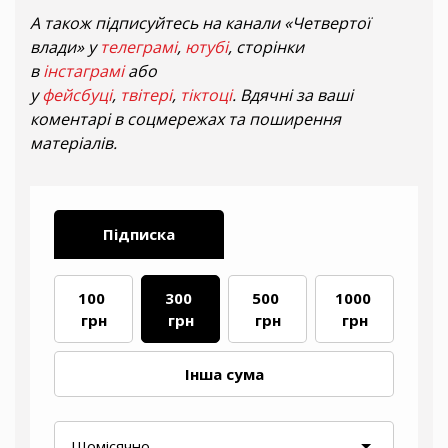
А також підписуйтесь на канали «Четвертої
влади» у
телеграмі
,
ютубі
, сторінки
в
інстаграмі
або
у
фейсбуці
,
твітері
,
тіктоці
. Вдячні за ваші
коментарі в соцмережах та поширення
матеріалів.