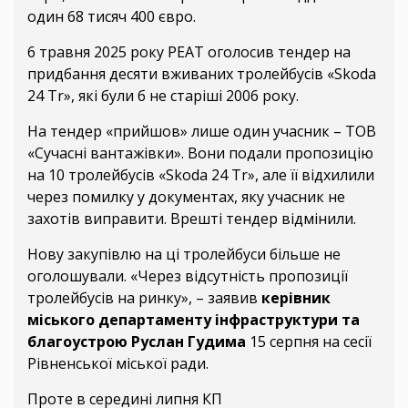
один 68 тисяч 400 євро.
6 травня 2025 року РЕАТ оголосив тендер на
придбання десяти вживаних тролейбусів «Skoda
24 Tr», які були б не старіші 2006 року.
На тендер «прийшов» лише один учасник – ТОВ
«Сучасні вантажівки». Вони подали пропозицію
на 10 тролейбусів «Skoda 24 Tr», але її відхилили
через помилку у документах, яку учасник не
захотів виправити. Врешті тендер відмінили.
Нову закупівлю на ці тролейбуси більше не
оголошували. «Через відсутність пропозиції
тролейбусів на ринку», – заявив
керівник
міського департаменту інфраструктури та
благоустрою Руслан Гудима
15 серпня на сесії
Рівненської міської ради.
Проте в середині липня КП