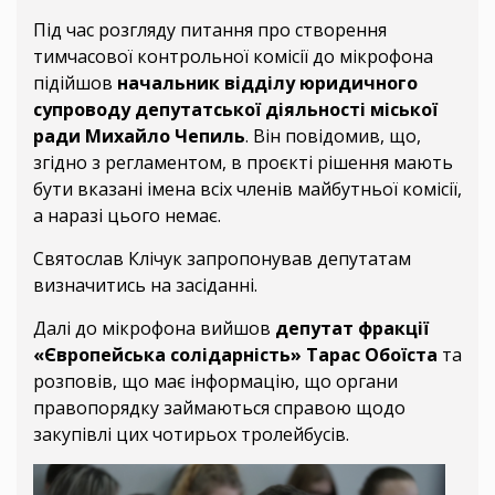
Під час розгляду питання про створення
тимчасової контрольної комісії до мікрофона
підійшов
начальник відділу юридичного
супроводу депутатської діяльності міської
ради Михайло Чепиль
. Він повідомив, що,
згідно з регламентом, в проєкті рішення мають
бути вказані імена всіх членів майбутньої комісії,
а наразі цього немає.
Святослав Клічук запропонував депутатам
визначитись на засіданні.
Далі до мікрофона вийшов
депутат фракції
«Європейська солідарність» Тарас Обоїста
та
розповів, що має інформацію, що органи
правопорядку займаються справою щодо
закупівлі цих чотирьох тролейбусів.