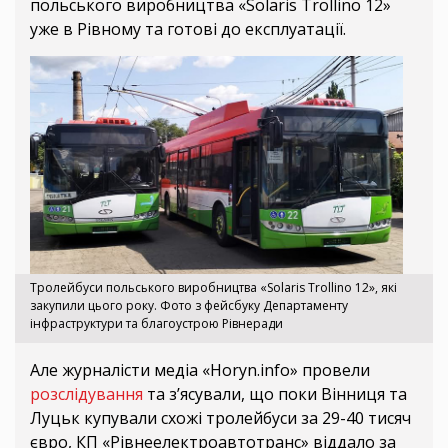
польського виробництва «Solaris Trollino 12»
уже в Рівному та готові до експлуатації.
Тролейбуси польського виробництва «Solaris Trollino 12», які
закупили цього року. Фото з фейсбуку Департаменту
інфраструктури та благоустрою Рівнеради
Але журналісти медіа «Horyn.info» провели
розслідування
та зʼясували, що поки Вінниця та
Луцьк купували схожі тролейбуси за 29-40 тисяч
євро, КП «Рівнеелектроавтотранс» віддало за