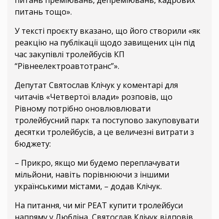
питань тощо».
У тексті проєкту вказано, що його створили «як
реакцію на публікації щодо завищених цін під
час закупівлі тролейбусів КП
“Рівнеелектроавтотранс”».
Депутат Святослав Клічук у коментарі для
читачів «Четвертої влади» розповів, що
Рівному потрібно оновлювлювати
тролейбусний парк та поступово закуповувати
десятки тролейбусів, а це величезні витрати з
бюджету:
– Прикро, якщо ми будемо переплачувати
мільйони, навіть порівнюючи з іншими
українськими містами, – додав Клічук.
На питання, чи міг РЕАТ купити тролейбуси
напряму у Любліна, Святослав Клічук відповів,