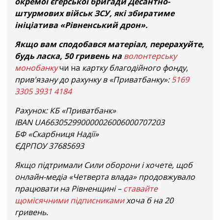
окремої єгерської бригади Десантно-
штурмових військ ЗСУ, які збиратиме
ініціатива «Рівненський дрон».
Якщо вам сподобався матеріал, перерахуйте,
будь ласка, 50 гривень на
волонтерську
монобанку
чи на
картку благодійного фонду,
прив'язану до рахунку в «Приватбанку»:
5169
3305 3931 4184
Рахунок: КБ «Приватбанк»
IBAN UA663052990000026006000707203
БФ «Скарбниця Надії»
ЄДРПОУ 37685693
Якщо підтримали Сили оборони і хочете, щоб
онлайн-медіа «Четверта влада» продовжувало
працювати на Рівненщині –
ставайте
щомісячними підписниками
хоча б на 20
гривень.