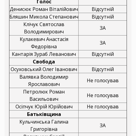
Голос
Денисюк Роман Віталійович
Відсутній
Бляшин Микола Степанович
Відсутній
Клічук Святослав
ЗА
Володимирович
Кулакевич Анастасія
ЗА
Федорівна
Кантарія Зураб Леванович
Відсутній
Свобода
Осуховський Олег Іванович
Відсутній
Валявка Володимир
Не голосував
Ярославович
Петролюк Роман
Не голосував
Васильович
Осіпчук Юрій Юрійович
Не голосував
Батьківщина
Кульчинська Галина
ЗА
Григорівна