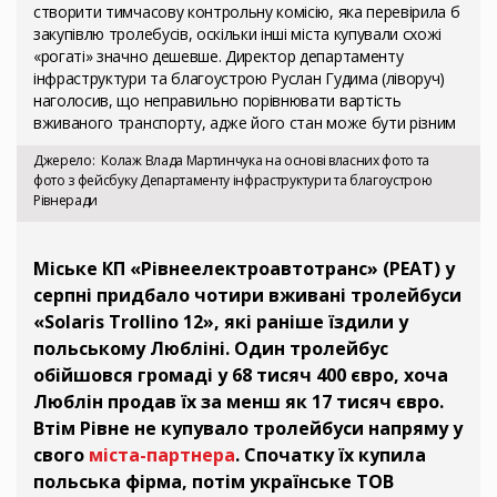
створити тимчасову контрольну комісію, яка перевірила б
закупівлю тролебусів, оскільки інші міста купували схожі
«рогаті» значно дешевше. Директор департаменту
інфраструктури та благоустрою Руслан Гудима (ліворуч)
наголосив, що неправильно порівнювати вартість
вживаного транспорту, адже його стан може бути різним
Джерело
Колаж Влада Мартинчука на основі власних фото та
фото з фейсбуку Департаменту інфраструктури та благоустрою
Рівнеради
Міське КП «Рівнеелектроавтотранс» (РЕАТ) у
серпні придбало чотири вживані тролейбуси
«Solaris Trollino 12», які раніше їздили у
польському Любліні. Один тролейбус
обійшовся громаді у 68 тисяч 400 євро, хоча
Люблін продав їх за менш як 17 тисяч євро.
Втім Рівне не купувало тролейбуси напряму у
свого
міста-партнера
. Спочатку їх купила
польська фірма, потім українське ТОВ