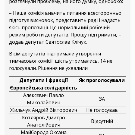
розглянули проблему, на його думку, однобоко:
– Наша комісія вивчить питання всесторонньо,
підготує висновок, представить раді і надасть
якісь пропозиції. Це нормальний робочий
режим роботи депутатів. Прошу підтримати, –
додав депутат Святослав Клічук.
Вісім депутатів підтримали утворення
тимчасової комісії, шість утримались, 14 не
голосували. Рішення не ухвалили.
Депутати і фракції
Як проголосували
Європейська солідарність
Алексєвич Павло
ЗА
Миколайович
Жильчук Андрій Вікторович
Не голосував
Котляров Дмитро
Відсутній
Анатолійович
Майборода Оксана