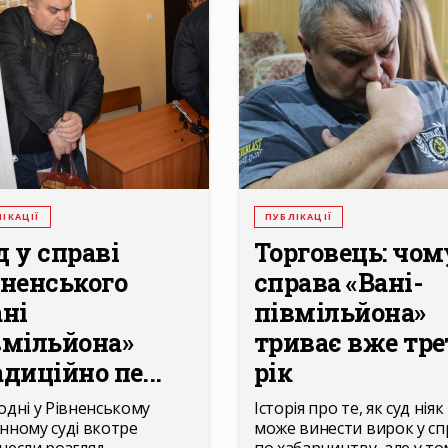
ІКАЦІЇ
ПУБЛІКАЦІЇ
д у справі
Торговець: чом
вненського
справа «Вані-
ані
півмільйона»
вмільйона»
триває вже тре
диційно пе...
рік
одні у Рівненському
Історія про те, як суд ніяк
нному суді вкотре
може винести вирок у сп