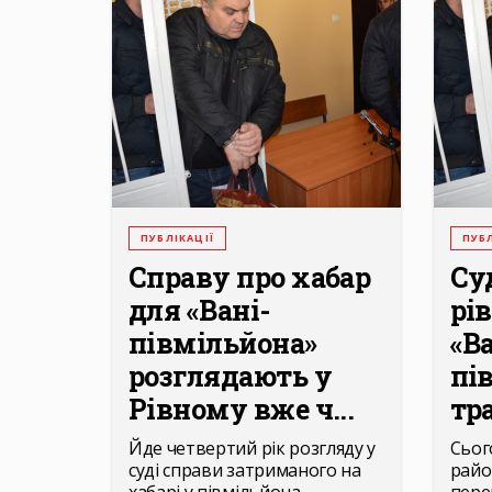
ПУБЛІКАЦІЇ
ПУБЛ
Справу про хабар
Су
для «Вані-
рі
півмільйона»
«В
розглядають у
пі
Рівному вже ч...
тра
Йде четвертий рік розгляду у
Сьог
суді справи затриманого на
райо