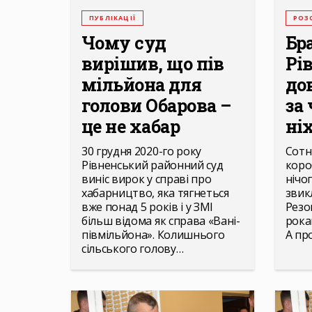
ПУБЛІКАЦІЇ
РОЗ
Чому суд
Бр
вирішив, що пів
Рі
мільйона для
до
голови Обарова –
за
це не хабар
ніх
30 грудня 2020-го року
Сотні
Рівненський районний суд
короб
виніс вирок у справі про
нічог
хабарництво, яка тягнеться
звик
вже понад 5 років і у ЗМІ
Резо
більш відома як справа «Вані-
рока
півмільйона». Колишнього
А пр
сільського голову…