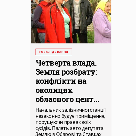
РОЗСЛІДУВАННЯ
Четверта влада.
Земля розбрату:
конфлікти на
околицях
обласного цент...
Начальник залізничної станції
незаконно будує приміщення,
порушуючи права своїх
сусідів. Палять авто депутата.
Землю в Обарові та Ставках