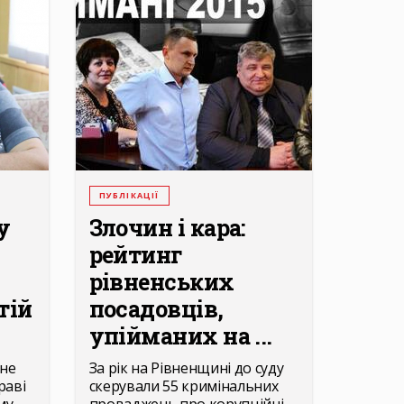
ПУБЛІКАЦІЇ
у
Злочин і кара:
рейтинг
рівненських
тій
посадовців,
упійманих на ...
 не
За рік на Рівненщині до суду
раві
скерували 55 кримінальних