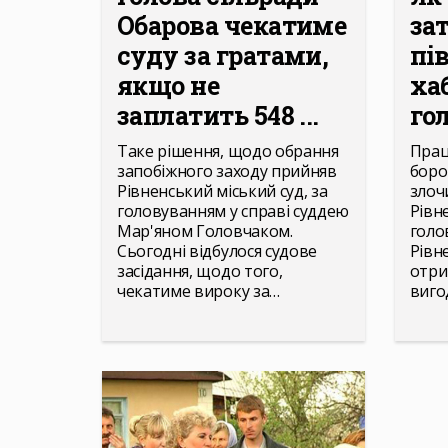
Обарова чекатиме
за
суду за гратами,
пі
якщо не
ха
заплатить 548 ...
го
Таке рішення, щодо обрання
Прац
запобіжного заходу прийняв
боро
Рівненський міський суд, за
злоч
головуванням у справі суддею
Рівн
Мар'яном Головчаком.
голов
Сьогодні відбулося судове
Рівн
засідання, щодо того,
отри
чекатиме вироку за…
вигод