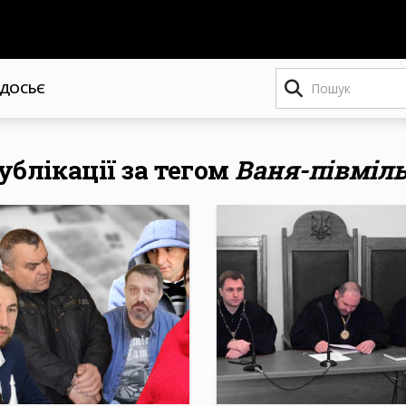
Пошук
ДОСЬЄ
публікації за тегом
Ваня-півміл