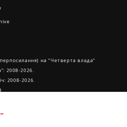
w
hive
іперпосилання) на "Четверта влада"
": 2008-2026.
ч: 2008-2026.
d
"