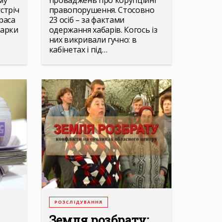
му
проваджень про корупційні
стріч
правопорушення. Стосовно
раса
23 осіб – за фактами
марки
одержання хабарів. Когось із
них викривали гучно: в
кабінетах і під…
РОЗСЛІДУВАННЯ
Земля розбрату: