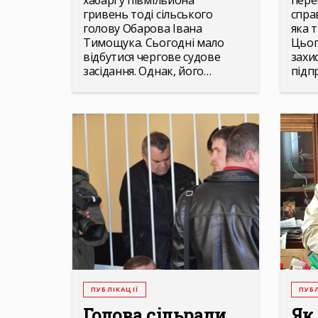
хабарі у півмільйона
пере
гривень тоді сільського
спра
голову Обарова Івана
яка т
Тимощука. Сьогодні мало
Цьог
відбутися чергове судове
захи
засідання. Однак, його…
підп
ПУБЛІКАЦІЇ
ПУБЛ
Голова сільради
Як