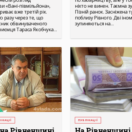
несли розгляд
по хабарництву, але у то
ви «Вані-півмільйона»,
ніхто не винен. Таємна зу
риває вже третій рік.
Пізній ранок. Засніжена т
о разу через те, що
поблизу Рівного. Дві іно
сник обвинуваченого
зупиняються на…
риємця Тараса Якобчука…
ІКАЦІЇ
ПУБЛІКАЦІЇ
 на Рівненщині
На Рівненщині