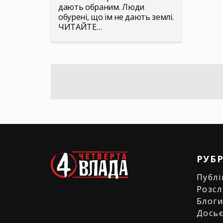
дають обраним. Люди
обурені, що їм не дають землі.
ЧИТАЙТЕ…
РУБ
Публі
Розсл
Блог
Дось