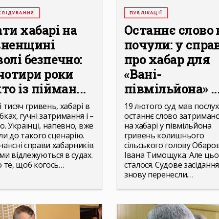
СЛІДУВАННЯ
ПУБЛІКАЦІЇ
ати хабарі на
Останнє слово 
вненщині
почули: у спра
волі безпечно:
про хабар для
 чотири роки
«Вані-
то із пійман...
півмільйона» ..
 тисяч гривень, хабарі в
19 лютого суд мав послу
ках, гучні затримання і –
останнє слово затриман
о. Українці, напевно, вже
на хабарі у півмільйона
ли до такого сценарію.
гривень колишнього
нансні справи хабарників
сільського голову Обаро
ми відлежуються в судах.
Івана Тимощука. Але цьо
о те, щоб когось…
сталося. Судове засідання
знову перенесли.…