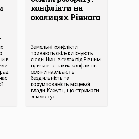
и
конфлікти на
околицях Рівного
.
по
Земельні конфлікти
ю
тривають скільки існують
ни в
люди. Нині в селах під Рівним
или
причиною таких конфліктів
 рад
селяни називають
час
бездіяльність та
ї
корумпованість місцевої
влади. Кажуть, що отримати
землю тут…