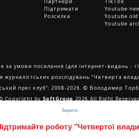
Партнери
TikTok
Підтримати
Youtube ne
Розсилка
Youtube old
Youtube arc
е за умови посилання (для інтернет-видань - г
я журналістських розслідувань "Четверта влада
ський прес клуб": 2008-2026. © Володимир Торбі
© Copyright by
SoftGroup
2026 All Right Reserve
Закрити
Підтримайте роботу "Четвертої влади