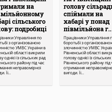
тримали на
голову сільрад
вмільйонному
спіймали на
барі сільського
хабарі у понад
лову: подробиці
півмільйона г..
івники Управління по
Працівники Управління 
тьбі з організованою
боротьбі з організовано
инністю УМВС України в
злочинністю УМВС Украї
енській області викрили
Рівненській області викр
у однієї із сільських рад
голову однієї із сільських
енського району під час
Рівненського району під 
мання неправомірної
отримання неправомірно
и. Її…
вигоди. Її…