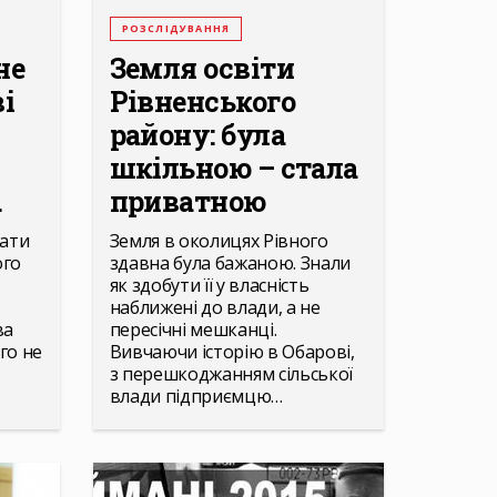
РОЗСЛІДУВАННЯ
не
Земля освіти
ві
Рівненського
району: була
шкільною – стала
.
приватною
хати
Земля в околицях Рівного
ого
здавна була бажаною. Знали
як здобути її у власність
наближені до влади, а не
ва
пересічні мешканці.
го не
Вивчаючи історію в Обарові,
з перешкоджанням сільської
влади підприємцю…