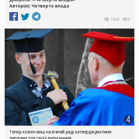
Автор(и):
Четверта влада
1641
0
Тепер кожен виш на вченій раді затверджуватиме
дипломи для своїх випускників