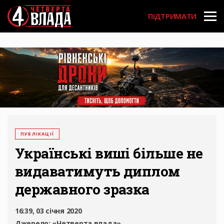
Перейти
User
до
ПІДТРИМАТИ
основного
account
вмісту
menu
ПУБЛІКАЦІЇ
Українські виші більше не
видаватимуть диплом
державного зразка
16:39, 03 січня 2020
Джерело:
«Четверта влада»