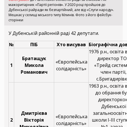
мажоритарник «Партії регіонів». У 2020 році пройшов до
Дубенської райради як безпартійний, але від «Слуги народу».
Мешкає у селищі міського типу Млинів. Фото з його фейсбук-
сторінки
У Дубенській районній раді 42 депутати.
№
ПІБ
Хто висував
Біографічна до
1976 р.н., освіта
Братащук
директор Т
«Європейська
1
Микола
«Трейд систем
солідарність»
Романович
член партії,
с.Бригадирівк
1963 р.н., освіта
до обрання бу
директорко
Дубенської
Дмитрієва
загальноосвітн
«Європейська
2
Вікторія
школи І-ІІІ ступ
солідарність»
Миколаївна
№1, зараз –