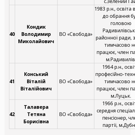
с.Зелений Га
1983 р.н., освіта
до обрання б
головою
Кондик
Радивилівськ
40
Володимир
ВО «Свобода»
районної ради, 
Миколайович
тимчасово н
працює, член па
м.Радивилів
1964 р.н., осві
Конський
професійно-техн
41
Віталій
ВО «Свобода»
тимчасово н
Віталійович
працює, член па
м.Луцьк.
1966 р.н., осві
Талавера
середня спеціал
42
Тетяна
ВО «Свобода»
пенсіонер, чл
Борисівна
партії, м.Дубн