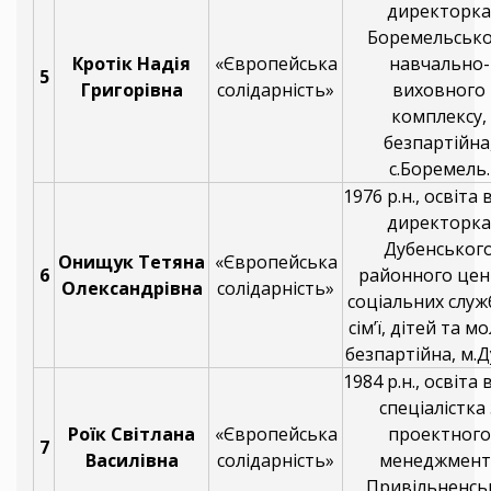
директорка
Боремельсько
Кротік Надія
«Європейська
навчально-
5
Григорівна
солідарність»
виховного
комплексу,
безпартійна
с.Боремель.
1976 р.н., освіта
директорка
Дубенськог
Онищук Тетяна
«Європейська
6
районного цен
Олександрівна
солідарність»
соціальних служ
сім’ї, дітей та мо
безпартійна, м.Д
1984 р.н., освіта
спеціалістка 
Роїк Світлана
«Європейська
проектного
7
Василівна
солідарність»
менеджмент
Привільненсь