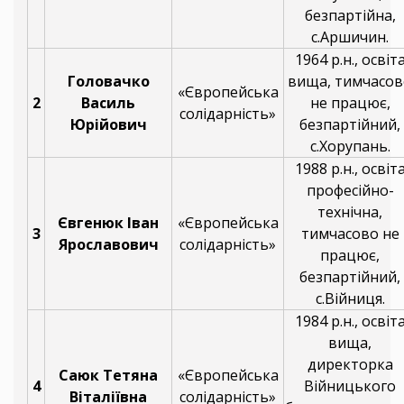
безпартійна,
с.Аршичин.
1964 р.н., освіт
Головачко
вища, тимчасов
«Європейська
2
Василь
не працює,
солідарність»
Юрійович
безпартійний,
с.Хорупань.
1988 р.н., освіт
професійно-
технічна,
Євгенюк Іван
«Європейська
3
тимчасово не
Ярославович
солідарність»
працює,
безпартійний,
с.Війниця.
1984 р.н., освіт
вища,
директорка
Саюк Тетяна
«Європейська
4
Війницького
Віталіївна
солідарність»