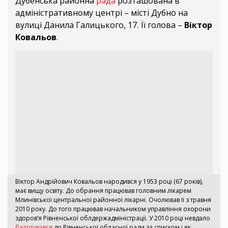
Дубенська районна
рада
розташована в
адміністративному центрі – місті Дубно на
вулиці Данила Галицького, 17. Її голова –
Віктор
Ковальов
.
Віктор Андрійович Ковальов народився у 1953 році (67 років),
має вищу освіту. До обрання працював головним лікарем
Млинівської центральної районної лікарні. Очолював її з травня
2010 року. До того працював начальником управління охорони
здоров’я Рівненської облдержадміністрації. У 2010 році невдало
балотувався
до Рівненської обласної ради за списком і як