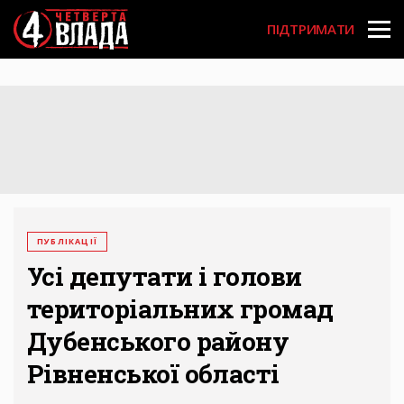
Перейти
User
до
ПІДТРИМАТИ
основного
account
вмісту
menu
ПУБЛІКАЦІЇ
Усі депутати і голови
територіальних громад
Дубенського району
Рівненської області