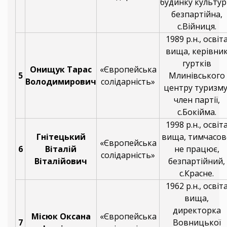
будинку культур
безпартійна,
с.Війниця.
1989 р.н., освіт
вища, керівни
гуртків
Онищук Тарас
«Європейська
5
Млинівського
Володимирович
солідарність»
центру туризму
член партії,
с.Бокійма.
1998 р.н., освіт
Гнітецький
вища, тимчасов
«Європейська
6
Віталій
не працює,
солідарність»
Віталійович
безпартійний,
с.Красне.
1962 р.н., освіт
вища,
директорка
Місюк Оксана
«Європейська
7
Вовницької