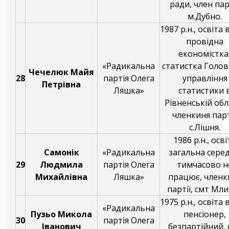
ради, член парт
м.Дубно.
1987 р.н., освіта
провідна
економістка
«Радикальна
статистка Голо
Чечелюк Майя
28
партія Олега
управління
Петрівна
Ляшка»
статистики 
Рівненській обла
членкиня парт
с.Лішня.
1986 р.н., осві
Самонік
«Радикальна
загальна серед
29
Людмила
партія Олега
тимчасово н
Михайлівна
Ляшка»
працює, членк
партії, смт Мли
1975 р.н., освіта
«Радикальна
Пузьо Микола
пенсіонер,
30
партія Олега
Іванович
безпартійний, 