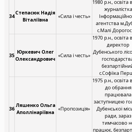
1980 р.н., освіта
журналістк
Степасюк Надія
34
«Сила і честь»
Інформаційно
Віталіївна
агентства м.Ду
с.Малі Дорогост
1970 р.н., освіта
директор
Юркевич Олег
Дубенського ліс
35
«Сила і честь»
Олександрович
господарства
безпартійний
с.Софіїка Пер
1975 р.н., освіта
до обрання
працювала
заступницею го
Ляшенко Ольга
36
«Пропозиція»
Дубенської міс
Аполлінаріївна
ради, зараз
тимчасово н
працює, безпарт