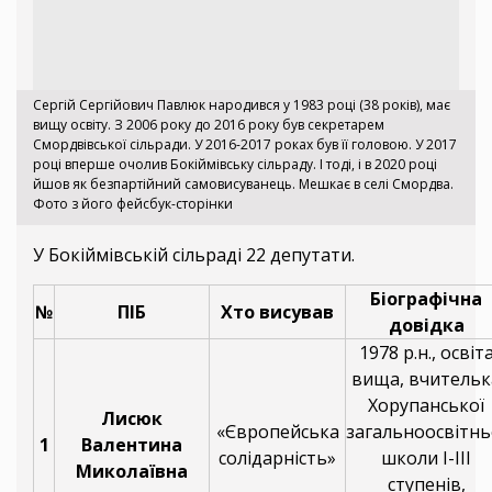
Сергій Сергійович Павлюк народився у 1983 році (38 років), має
вищу освіту. З 2006 року до 2016 року був секретарем
Смордвівської сільради. У 2016-2017 роках був її головою. У 2017
році вперше очолив Бокіймівську сільраду. І тоді, і в 2020 році
йшов як безпартійний самовисуванець. Мешкає в селі Смордва.
Фото з його фейсбук-сторінки
У Бокіймівській сільраді 22 депутати.
Біографічна
№
ПІБ
Хто висував
довідка
1978 р.н., освіт
вища, вчительк
Хорупанської
Лисюк
«Європейська
загальноосвітнь
1
Валентина
солідарність»
школи І-ІІІ
Миколаївна
ступенів,