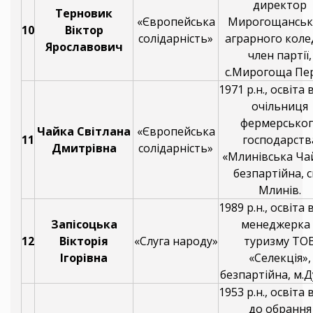
директор
Терновик
«Європейська
Мирогощанськ
10
Віктор
солідарність»
аграрного коле
Ярославович
член партії,
с.Мирогоща Пе
1971 р.н., освіта
очільниця
фермерськог
Чайка Світлана
«Європейська
11
господарств
Дмитрівна
солідарність»
«Млинівська Ча
безпартійна, 
Млинів.
1989 р.н., освіта
Запісоцька
менеджерка 
12
Вікторія
«Слуга народу»
туризму ТО
Ігорівна
«Селекція»,
безпартійна, м.Д
1953 р.н., освіта
до обрання