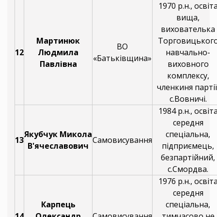
1970 р.н., освіт
вища,
вихователька
Мартинюк
Торговицьког
ВО
12
Людмила
навчально-
«Батьківщина»
Павлівна
виховного
комплексу,
членкиня партії
с.Вовничі.
1984 р.н., освіт
середня
Якубчук Микола
спеціальна,
13
Самовисування
В'ячеславович
підприємець,
безпартійний,
с.Смордва.
1976 р.н., освіт
середня
Карпець
спеціальна,
14
Олександр
Самовисування
тимчасово не