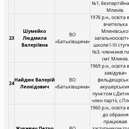
№1, безпартійна
Млинів.
1976 р.н., освіта
вчителька
Шумейко
Млинівсько
ВО
23
Людмила
загальноосвітн
«Батьківщина»
Валеріївна
школи І-ІІІ ступ
№3, членкиня па
смт Млинів.
1969 р.н., освіта
завідувач
Найдюк Валерій
ВО
фельдешрськ
24
Леонідович
«Батьківщина»
акушерськи
пунктом с.Дитин
член партії, с.Пл
1960 р.н., освіта
до обрання
працював
Жукевич Петро
ВО
заступником го