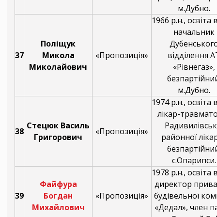
м.Дубно.
1966 р.н., освіта
начальник
Поліщук
Дубенськог
37
Микола
«Пропозиція»
відділення А
Миколайович
«Рівнегаз»,
безпартійний
м.Дубно.
1974 р.н., освіта
лікар-травмат
Стецюк Василь
Радивилівськ
38
«Пропозиція»
Григорович
районної лікар
безпартійний
с.Опарипси.
1978 р.н., освіта
Файфура
директор прива
39
Богдан
«Пропозиція»
будівельної ком
Михайлович
«Дедал», член па