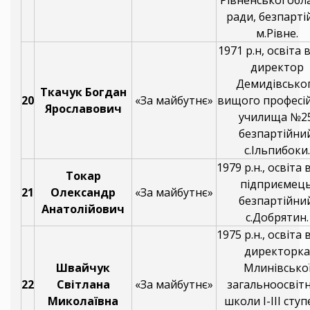
ради, безпарті
м.Рівне.
1971 р.н, освіта 
директор
Демидівсько
Ткачук Богдан
20
«За майбутнє»
вищого професі
Ярославович
училища №25
безпартійний
с.Ільпибоки.
1979 р.н., освіта
Токар
підприємець
21
Олександр
«За майбутнє»
безпартійний
Анатолійович
с.Добрятин.
1975 р.н., освіта
директорка
Швайчук
Млинівсько
22
Світлана
«За майбутнє»
загальноосвітн
Миколаївна
школи І-ІІІ ступ