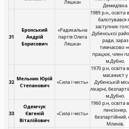
Ляшка»
Демидівка.
1989 р.н., освіта
балотувався 
заступник гол
Бронський
«Радикальна
Дубенської рай
31
Андрій
партія Олега
ради, зараз
Борисович
Ляшка»
тимчасово н
працює, член па
м.Дубно.
1970 р.н, освіта 
масажист у
Мельник Юрій
32
«Сила і честь»
Дубенській міс
Степанович
лікарні, безпарт
м.Дубно.
1960 р.н, освіта 
Одемчук
пенсіонер,
33
Євгеній
«Сила і честь»
безпартійний, 
Віталійович
Млинів.