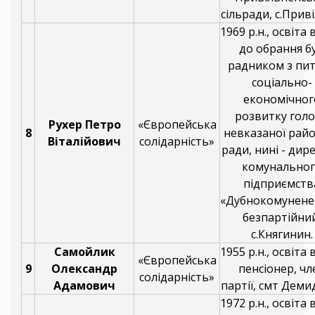
сільради, с.Приві
1969 р.н., освіта
до обрання б
радником з пи
соціально-
економічног
розвитку гол
Рухер Петро
«Європейська
8
невказаної рай
Віталійович
солідарність»
ради, нині - дир
комунальног
підприємств
«Дубнокомуненер
безпартійний
с.Княгинин.
Самойлик
1955 р.н., освіта
«Європейська
9
Олександр
пенсіонер, чл
солідарність»
Адамович
партії, смт Демид
1972 р.н., освіта