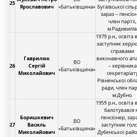
25
Ярославович
«Батьківщина»
Бугаївської сіль
зараз – пенсіо
член партії,
м.Радивилів
1979 р.н., освіта
заступник керу
справами
Гаврилюк
виконавчого ап
ВО
26
Сергій
– керівника
«Батьківщина»
Миколайович
секретаріат
Рівненської обл
ради, член парт
м.Дубно.
1959 р.н., освіта
балотувався 
Боришкевич
пенсіонер, зар
ВО
27
Василь
заступник гол
«Батьківщина»
Миколайович
Дубенської рай