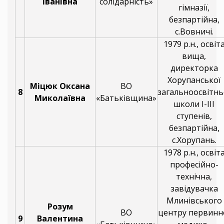
Іванівна
солідарність»
гімназії,
безпартійна,
с.Вовничі.
1979 р.н., освіт
вища,
директорка
Хорупанської
Міцюк Оксана
ВО
8
загальноосвітнь
Миколаївна
«Батьківщина»
школи І-ІІІ
ступенів,
безпартійна,
с.Хорупань.
1978 р.н., освіт
професійно-
технічна,
завідувачка
Млинівського
Розум
ВО
центру первинн
9
Валентина