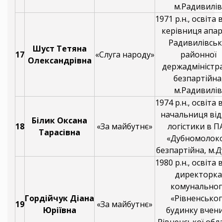
м.Радивилів
1971 р.н., освіта
керівниця апа
Радивилівськ
Шуст Тетяна
17
«Слуга народу»
районної
Олександрівна
держадміністра
безпартійна
м.Радивилів
1974 р.н., освіта
начальниця від
Білик Оксана
18
«За майбутнє»
логістики в П
Тарасівна
«Дубномолоко
безпартійна, м.Д
1980 р.н., освіта
директорка
комунальног
Гордійчук Діана
«Рівненсько
19
«За майбутнє»
Юріївна
будинку вчен
Рівненської обл