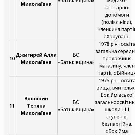
«Батьківщина»
медико-
Миколаївна
санітарної
допомоги
(поліклініки),
членкиня партії
с.Хорупань.
1978 р.н., освіт
загальна середн
Джигирей Алла
ВО
10
продавчиня
Миколаївна
«Батьківщина»
магазину, член
партії, с.Війниця
1975 р.н., освіт
вища, вчительк
Бокіймівської
Волошин
ВО
загальноосвітнь
11
Тетяна
«Батьківщина»
школи І-ІІІ
Миколаївна
ступенів,
безпартійна,
с.Бокійма.