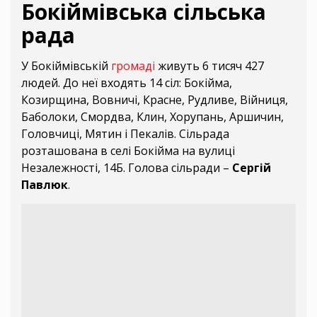
Бокіймівська сільська
рада
У Бокіймівській
громаді
живуть 6 тисяч 427
людей. До неї входять 14 сіл: Бокійма,
Козирщина, Вовничі, Красне, Рудливе, Війниця,
Баболоки, Смордва, Клин, Хорупань, Аршичин,
Головчиці, Мятин і Пекалів. Сільрада
розташована в селі Бокійма на вулиці
Незалежності, 14Б. Голова сільради –
Сергій
Павлюк
.