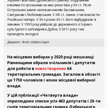
України і візитівка Дубенського району. Збудований
князями Острозькими на мисі річки Іква у XV ст. Після
Острозьких замок належав князям Заславським,
Сангушкам і Любомирським. У ХІХ ст. замок став власністю
Російської імперії. У 30-х роках ХХ ст. його відбудували зі
змінами. У 1993 році увійшов до державного історико-
культурного заповідника Дубна. З 2011 року там
проводять екскурсії
Джерело
Фото з dubno.rayon
На місцевих виборах у 2020 році мешканці
Рівненщини обрали очільників і депутатів
для роботи в
новостворених
64
територіальних громадах. Загалом в області
це 1750 чоловіків і жінок місцевої виборної
влади.
У цій публікації «Четверта влада»
оприлюднює списки усіх 463 депутатів і 20-ти
голів територіальних громад Дубенського