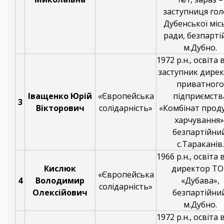
заступниця го
Дубенської міс
ради, безпарті
м.Дубно.
1972 р.н., освіта
заступник дире
приватного
Іващенко Юрій
«Європейська
підприємств
3
Вікторович
солідарність»
«Комбінат прод
харчування»
безпартійний
с.Тараканів.
1966 р.н., освіта
Кислюк
директор Т
«Європейська
4
Володимир
«Дубава»,
солідарність»
Олексійович
безпартійний
м.Дубно.
1972 р.н., освіта