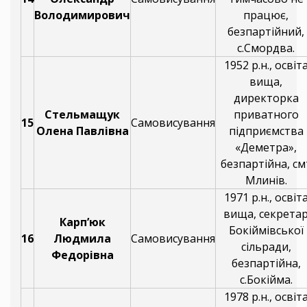
Володимирович
працює,
безпартійний,
с.Смордва.
1952 р.н., освіт
вища,
директорка
Стельмащук
приватного
15
Самовисування
Олена Павлівна
підприємства
«Деметра»,
безпартійна, см
Млинів.
1971 р.н., освіт
вища, секрета
Карп’юк
Бокіймівської
16
Людмила
Самовисування
сільради,
Федорівна
безпартійна,
с.Бокійма.
1978 р.н., освіт