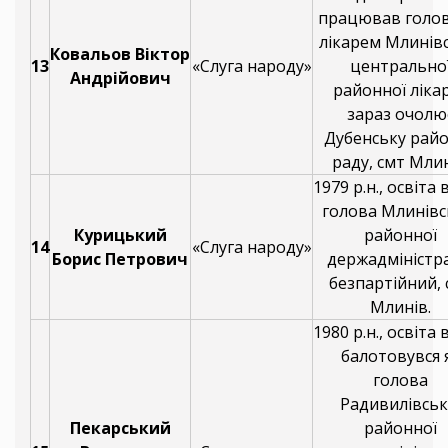
працював голо
лікарем Млинівс
Ковальов Віктор
13
«Слуга народу»
центрально
Андрійович
районної лікар
зараз очолю
Дубенську рай
раду, смт Млин
1979 р.н., освіта
голова Млинівс
Курицький
районної
14
«Слуга народу»
Борис Петрович
держадміністра
безпартійний, 
Млинів.
1980 р.н., освіта
балотовувся 
голова
Радивилівськ
Пекарський
районної