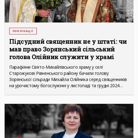
ПУБЛІКАЦІЇ
Підсудний священник не у штаті: чи
мав право Зорянський сільський
голова Олійник служити у храмі
Парафіяни Свято-Михайлівського храму у селі
Старожукові Рівненського району бачили голову
Зорянської сільради Михайла Олійника серед священників
на урочистому богослужінні у листопаді та грудні 2024…