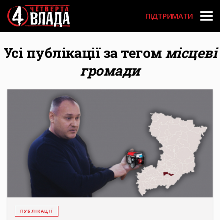
Перейти
User
до
ПІДТРИМАТИ
основного
account
вмісту
menu
Усі публікації за тегом
місцеві
громади
ПУБЛІКАЦІЇ