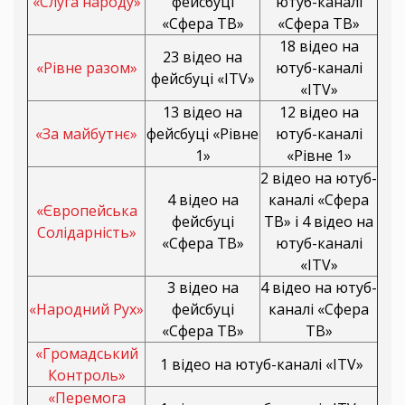
«Слуга народу»
фейсбуці
ютуб-каналі
«Сфера ТВ»
«Сфера ТВ»
18 відео на
23 відео на
«Рівне разом»
ютуб-каналі
фейсбуці «ITV»
«ITV»
13 відео на
12 відео на
«За майбутнє»
фейсбуці «Рівне
ютуб-каналі
1»
«Рівне 1»
2 відео на ютуб-
4 відео на
каналі «Сфера
«Європейська
фейсбуці
ТВ» і 4 відео на
Солідарність»
«Сфера ТВ»
ютуб-каналі
«ITV»
3 відео на
4 відео на ютуб-
«Народний Рух»
фейсбуці
каналі «Сфера
«Сфера ТВ»
ТВ»
«Громадський
1 відео на ютуб-каналі «ITV»
Контроль»
«Перемога