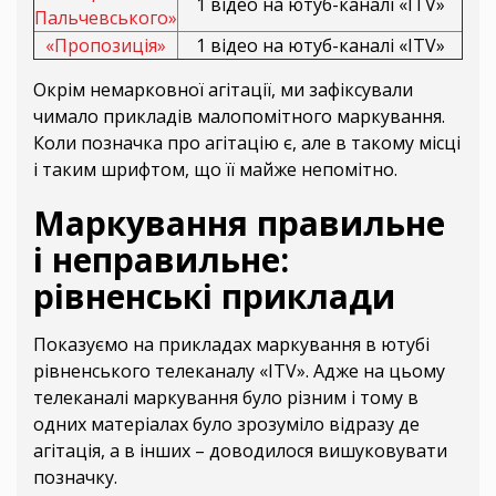
1 відео на ютуб-каналі «ITV»
Пальчевського»
«Пропозиція»
1 відео на ютуб-каналі «ITV»
Окрім немарковної агітації, ми зафіксували
чимало прикладів малопомітного маркування.
Коли позначка про агітацію є, але в такому місці
і таким шрифтом, що її майже непомітно.
Маркування правильне
і неправильне:
рівненські приклади
Показуємо на прикладах маркування в ютубі
рівненського телеканалу «ITV». Адже на цьому
телеканалі маркування було різним і тому в
одних матеріалах було зрозуміло відразу де
агітація, а в інших – доводилося вишуковувати
позначку.