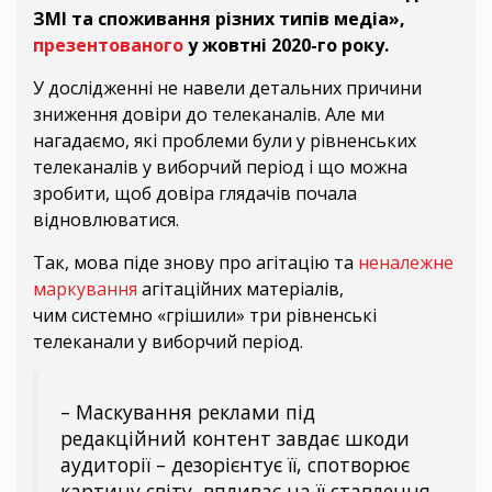
ЗМІ та споживання різних типів медіа»,
презентованого
у жовтні 2020-го року.
У дослідженні не навели детальних причини
зниження довіри до телеканалів. Але ми
нагадаємо, які проблеми були у рівненських
телеканалів у виборчий період і що можна
зробити, щоб довіра глядачів почала
відновлюватися.
Так, мова піде знову про агітацію та
неналежне
маркування
агітаційних матеріалів,
чим системно «грішили» три рівненські
телеканали у виборчий період.
– Маскування реклами під
редакційний контент завдає шкоди
аудиторії – дезорієнтує її, спотворює
картину світу, впливає на її ставлення