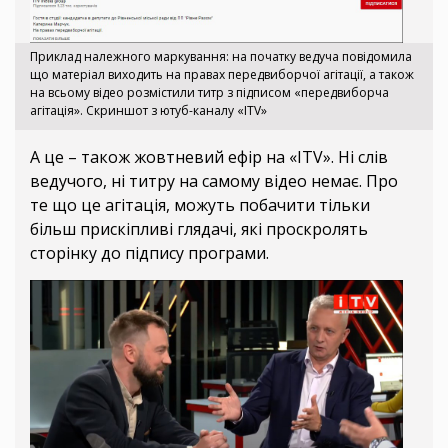
Приклад належного маркування: на початку ведуча повідомила
що матеріал виходить на правах передвиборчої агітації, а також
на всьому відео розмістили титр з підписом «передвиборча
агітація». Скриншот з ютуб-каналу «ITV»
А це – також жовтневий ефір на «ITV». Ні слів
ведучого, ні титру на самому відео немає. Про
те що це агітація, можуть побачити тільки
більш прискіпливі глядачі, які проскролять
сторінку до підпису програми.