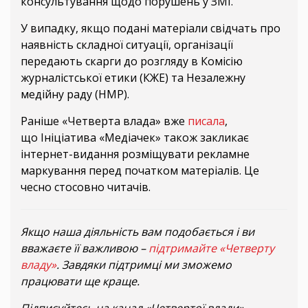
консультування щодо порушень у ЗМІ.
У випадку, якщо подані матеріали свідчать про
наявність складної ситуації, організації
передають скарги до розгляду в Комісію
журналістської етики (КЖЕ) та Незалежну
медійну раду (НМР).
Раніше «Четверта влада» вже
писала
,
що Ініціатива «Медіачек» також закликає
інтернет-видання розміщувати рекламне
маркування перед початком матеріалів. Це
чесно стосовно читачів.
Якщо наша діяльність вам подобається і ви
вважаєте її важливою –
підтримайте «Четверту
владу»
. Завдяки підтримці ми зможемо
працювати ще краще.
Підписуйтесь на канал «Четвертої влади»