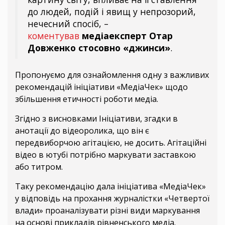
до людей, подій і явищ у непрозорий,
нечесний спосіб, –
коментував
медіаексперт Отар
Довженко стосовно «джинси»
.
Пропонуємо для ознайомлення одну з важливих
рекомендацій ініціативи «МедіаЧек» щодо
збільшення етичності роботи медіа.
Згідно з висновками Ініціативи, згадки в
анотації до відеоролика, що він є
передвиборчою агітацією, не досить. Агітаційні
відео в ютубі потрібно маркувати заставкою
або титром.
Таку рекомендацію дала ініціатива «МедіаЧек»
у відповідь на прохання журналістки «Четвертої
влади» проаналізувати різні види маркування
на основі прикладів рівненського медіа.