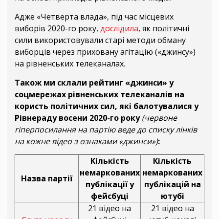
Адже «Четверта влада», під час місцевих
виборів 2020-го року,
дослідила
, як політичні
сили використовували старі методи обману
виборців через приховану агітацію («джинсу»)
на рівненських телеканалах.
Також ми склали рейтинг «джинси» у
соцмережах рівненських телеканалів на
користь політичних сил, які балотувалися у
Рівнераду восени 2020-го року
(червоне
гіперпосилання на партію веде до списку лінків
на кожне відео з ознаками «джинси»)
:
Кількість
Кількість
немаркованих
немаркованих
Назва партії
публікації у
публікацій на
фейсбуці
ютубі
21 відео на
21 відео на