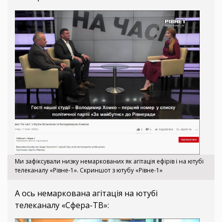
Ми зафіксували низку немаркованих як агітація ефірів і на ютубі
телеканалу «Рівне-1». Скриншот з ютубу «Рівне-1»
А ось немаркована агітація на ютубі
телеканалу «Сфера-ТВ»: