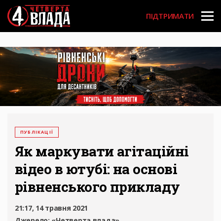
Перейти
User
до
ПІДТРИМАТИ
основного
account
вмісту
menu
ПУБЛІКАЦІЇ
Як маркувати агітаційні
відео в ютубі: на основі
рівненського прикладу
21:17, 14 травня 2021
Джерело:
«Четверта влада»