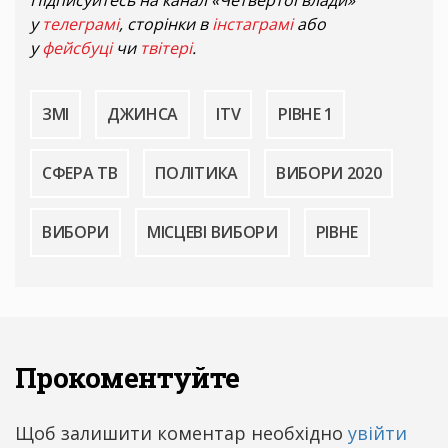
у
телеграмі
, сторінки в
інстаграмі
або
у
фейсбуці
чи
твітері
.
ЗМІ
ДЖИНСА
ITV
РІВНЕ 1
СФЕРА ТВ
ПОЛІТИКА
ВИБОРИ 2020
ВИБОРИ
МІСЦЕВІ ВИБОРИ
РІВНЕ
Прокоментуйте
Щоб залишити коментар необхідно
увійти