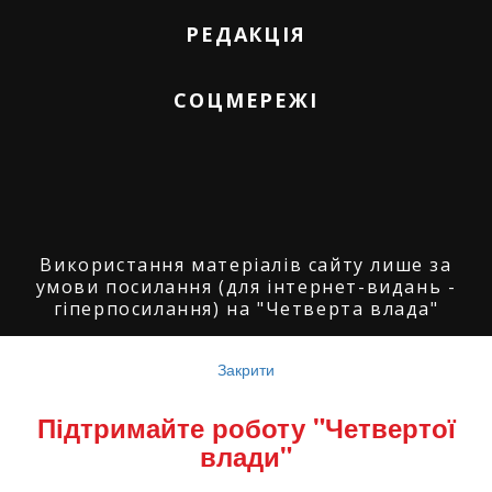
РЕДАКЦІЯ
СОЦМЕРЕЖІ
Використання матеріалів сайту лише за
умови посилання (для інтернет-видань -
гіперпосилання) на "Четверта влада"
© ГО "Агенція журналістських розслідувань
"Четверта влада": 2008-2026.
Закрити
© ГО "Рівненський прес клуб": 2008-2026. ©
Підтримайте роботу "Четвертої
Володимир Торбіч: 2008-2026.
влади"
© Copyright by
SoftGroup
2026 All Right
Reserved