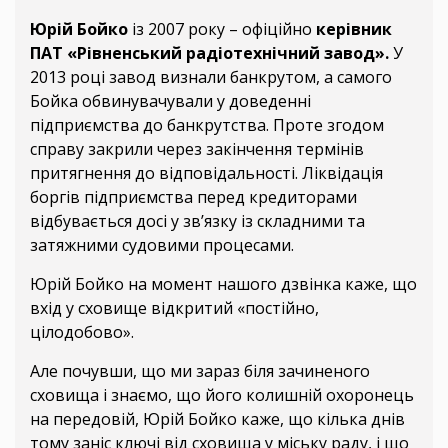
Юрій Бойко
із 2007 року – офіційно
керівник
ПАТ «Рівненський радіотехнічний завод».
У
2013 році завод визнали банкрутом, а самого
Бойка обвинувачували у доведенні
підприємства до банкрутства. Проте згодом
справу закрили через закінчення термінів
притягнення до відповідальності. Ліквідація
боргів підприємства перед кредиторами
відбувається досі у зв’язку із складними та
затяжними судовими процесами.
Юрій Бойко на момент нашого дзвінка каже, що
вхід у сховище відкритий «постійно,
цілодобово».
Але почувши, що ми зараз біля зачиненого
сховища і знаємо, що його колишній охоронець
на передовій, Юрій Бойко каже, що кілька днів
тому заніс ключі від сховища у міську раду, і що