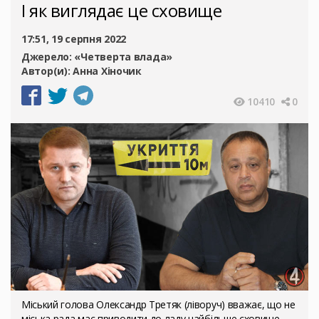
І як виглядає це сховище
17:51, 19 серпня 2022
Джерело:
«Четверта влада»
Автор(и):
Анна Хіночик
10410
0
Міський голова Олександр Третяк (ліворуч) вважає, що не
міська рада має приводити до ладу найбільше сховище