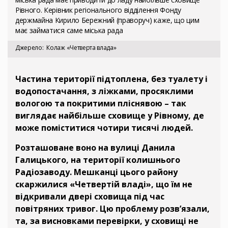
Рівного. Керівник регіонального відділення Фонду
держмайна Кирило Бережний (праворуч) каже, що цим
має займатися саме міська рада
Джерело
Колаж «Четверта влада»
Частина території підтоплена, без туалету і
водопостачання, з ліжками, просяклими
вологою та покритими пліснявою – так
виглядає найбільше сховище у Рівному, де
може поміститися чотири тисячі людей.
Розташоване воно на вулиці Данила
Галицького, на території колишнього
Радіозаводу. Мешканці цього району
скаржилися «Четвертій владі», що їм не
відкривали двері сховища під час
повітряних тривог. Цю проблему розв’язали,
та, за висновками перевірки, у сховищі не