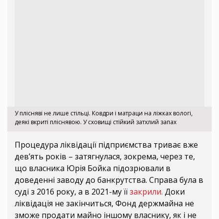
У плісняві не лише стільці. Ковдри і матраци на ліжках вологі,
деякі вкриті пліснявою. У сховищі стійкий затхлий запах
Процедура ліквідації підприємства триває вже
дев’ять років – затягнулася, зокрема, через те,
що власника Юрія Бойка підозрювали в
доведенні заводу до банкрутства. Справа була в
суді з 2016 року, а в 2021-му її
закрили.
Доки
ліквідація не закінчиться, Фонд держмайна не
зможе продати майно іншому власнику, як і не