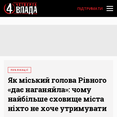
Перейти
User
до
ПІДТРИМАТИ
основного
account
вмісту
menu
ПУБЛІКАЦІЇ
Як міський голова Рівного
«дає наганяйла»: чому
найбільше сховище міста
ніхто не хоче утримувати