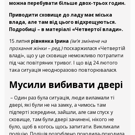
можна перебувати більше двох-трьох годин.
Приводити сховище до ладу має міська
влада, але там від цього відхрещуються.
Подробиці – в матеріалі «Четвертої влади».
15 липня
рівнянка Ірина
(ім’я змінене на
прохання жінки – ред.)
поскаржилася «Четвертій
владі», що у це сховище неможливо потрапити
під час повітряних тривог. І що від 24 лютого
така ситуація неодноразово повторювалася.
Мусили вибивати двері
– Один раз була ситуація, люди виламали ті
двері, які були не на замку, а чимось там
підперті зсередини, зайшли, але сам спуск у
сховище, там були двері зачинені, нікого не
було, щоб в когось щось запитати. Викликали
поліцію. Поліція розгублено походила-походила