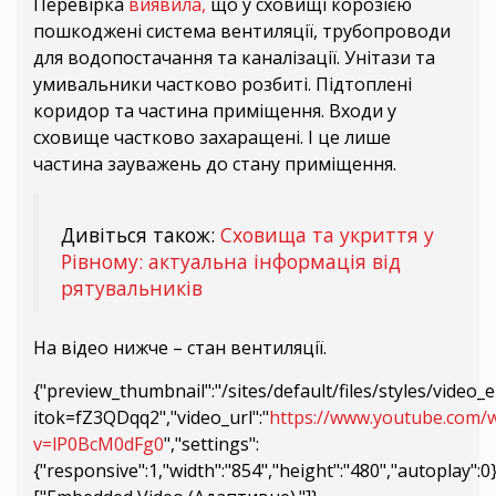
Перевірка
виявила,
що у сховищі корозією
пошкоджені система вентиляції, трубопроводи
для водопостачання та каналізації. Унітази та
умивальники частково розбиті. Підтоплені
коридор та частина приміщення. Входи у
сховище частково захаращені. І це лише
частина зауважень до стану приміщення.
Дивіться також:
Сховища та укриття у
Рівному: актуальна інформація від
рятувальників
На відео нижче – стан вентиляції.
{"preview_thumbnail":"/sites/default/files/styles/vid
itok=fZ3QDqq2","video_url":"
https://www.youtube.com/
v=lP0BcM0dFg0
","settings":
{"responsive":1,"width":"854","height":"480","autoplay":