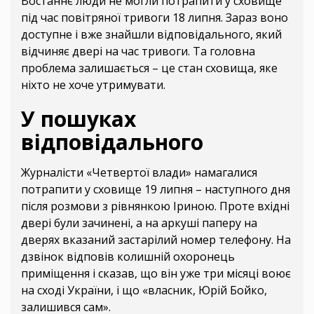
Востаннє люди не могли потрапити у сховище
під час повітряної тривоги 18 липня. Зараз воно
доступне і вже знайшли відповідального, який
відчиняє двері на час тривоги. Та головна
проблема залишається – це стан сховища, яке
ніхто не хоче утримувати.
У пошуках
відповідального
Журналісти «Четвертої влади» намагалися
потрапити у сховище 19 липня – наступного дня
після розмови з рівнянкою Іриною. Проте вхідні
двері були зачинені, а на аркуші паперу на
дверях вказаний застарілий номер телефону. На
дзвінок відповів колишній охоронець
приміщення і сказав, що він уже три місяці воює
на сході України, і що «власник, Юрій Бойко,
залишився сам».