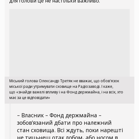
для голови це не настільки важливо.
Міський голова Олександр Третяк не вважає, що обов'язок
міської ради утримувати сховище на Радіозаводі. І каже,
що «знайде важелі впливу і на Фонд держмайна, і на всіх, хто
має за це відповідати»
– Власник – Фонд держмайна –
зобов’язаний дбати про належний
стан сховища. Всі ждуть, поки нарешті
не тицьнеш отак лобом, або носом в