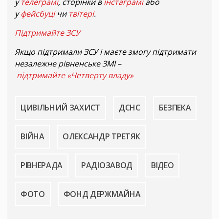
у
телеграмі
, сторінки в
інстаграмі
або
у
фейсбуці
чи
твітері
.
Підтримайте ЗСУ
Якщо підтримали ЗСУ і маєте змогу підтримати
незалежне рівненське ЗМІ –
підтримайте «Четверту владу»
ЦИВІЛЬНИЙ ЗАХИСТ
ДСНС
БЕЗПЕКА
ВІЙНА
ОЛЕКСАНДР ТРЕТЯК
РІВНЕРАДА
РАДІОЗАВОД
ВІДЕО
ФОТО
ФОНД ДЕРЖМАЙНА