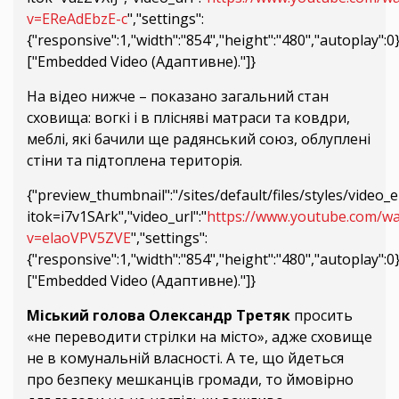
v=EReAdEbzE-c
","settings":
{"responsive":1,"width":"854","height":"480","autoplay":
["Embedded Video (Адаптивне)."]}
На відео нижче – показано загальний стан
сховища: вогкі і в плісняві матраси та ковдри,
меблі, які бачили ще радянський союз, облуплені
стіни та підтоплена територія.
{"preview_thumbnail":"/sites/default/files/styles/vid
itok=i7v1SArk","video_url":"
https://www.youtube.com/wa
v=elaoVPV5ZVE
","settings":
{"responsive":1,"width":"854","height":"480","autoplay":
["Embedded Video (Адаптивне)."]}
Міський голова Олександр Третяк
просить
«не переводити стрілки на місто», адже сховище
не в комунальній власності. А те, що йдеться
про безпеку мешканців громади, то ймовірно