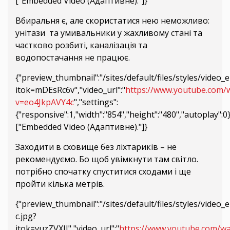
["Embedded Video (Адаптивне)."]}
Вбиральня є, але скористатися нею неможливо:
унітази та умивальники у жахливому стані та
частково розбиті, каналізація та
водопостачання не працює.
{"preview_thumbnail":"/sites/default/files/styles/vid
itok=mDEsRc6v","video_url":"
https://www.youtube.com/
v=eo4JkpAVY4c
","settings":
{"responsive":1,"width":"854","height":"480","autoplay":
["Embedded Video (Адаптивне)."]}
Заходити в сховище без ліхтариків – не
рекомендуємо. Бо щоб увімкнути там світло.
потрібно спочатку спуститися сходами і ще
пройти кілька метрів.
{"preview_thumbnail":"/sites/default/files/styles/vid
c.jpg?
itok=vuzZVXIJ","video_url":"
https://www.youtube.com/wa