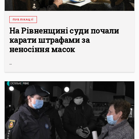
ПУБЛІКАЦІЇ
На Рівненщині суди почали
карати штрафами за
неносіння масок
...