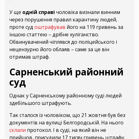
У ще
одній справі
чоловіка визнали винним
через порушення правил карантину людей,
проте суд
оштрафував
його на 119 гривень за
іншою статтею – дрібне хуліганство.
Обвинувачений чіплявся до поліцейського і
нецензурно його облаяв – саме за це він
отримав штраф.
Сарненський районний
суд
Однак у Сарненському районному суді людей
здебільшого штрафують.
Так сталося із чоловіком, що 21 жовтня був без
документів на вулиці Белгородській. На нього
склали
протокол. І в суді, на який він не
прийшов, присудили 17 тисяч гривень штрафу.