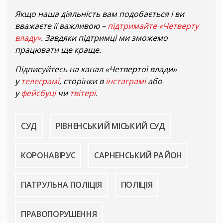
Якщо наша діяльність вам подобається і ви
вважаєте її важливою –
підтримайте «Четверту
владу»
. Завдяки підтримці ми зможемо
працювати ще краще.
Підписуйтесь на канал «Четвертої влади»
у
телеграмі
, сторінки в
інстаграмі
або
у
фейсбуці
чи
твітері
.
СУД
РІВНЕНСЬКИЙ МІСЬКИЙ СУД
КОРОНАВІРУС
САРНЕНСЬКИЙ РАЙОН
ПАТРУЛЬНА ПОЛІЦІЯ
ПОЛІЦІЯ
ПРАВОПОРУШЕННЯ