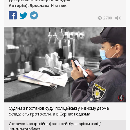
Автор(и):
Ярослава Нікітюк
2700
0
Судячи з постанов суду, поліцейські у Рівному дарма
складають протоколи, а в Сарнах недарма
Джерело
Ілюстраційне фото з фейсбук-сторінки поліції
Рівненської області