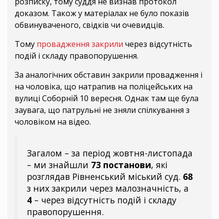
розписку, тому суддя не визнав протокол
доказом. Також у матеріалах не було показів
обвинуваченого, свідків чи очевидців.
Тому
провадження закрили
через відсутність
подій і складу правопорушення.
За аналогічних обставин закрили провадження і
на чоловіка, що натрапив на поліцейських на
вулиці Соборній 10 вересня. Однак там ще була
заувага, що патрульні не зняли спілкування з
чоловіком на відео.
Загалом – за період жовтня-листопада
– ми знайшли
73 постанови
, які
розглядав Рівненський міський суд.
68
з них закрили через малозначність, а
4
– через відсутність подій і складу
правопорушення.