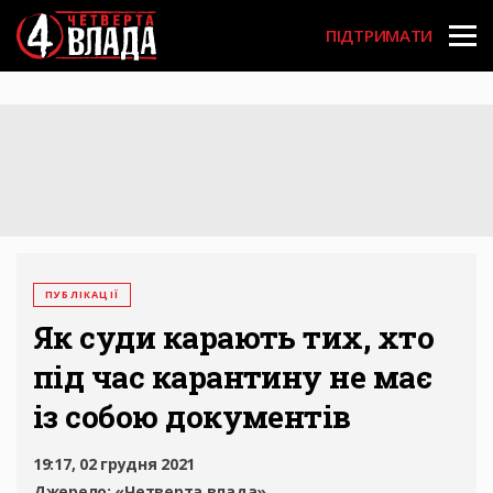
Перейти
User
до
ПІДТРИМАТИ
основного
account
вмісту
menu
ПУБЛІКАЦІЇ
Як суди карають тих, хто
під час карантину не має
із собою документів
19:17, 02 грудня 2021
Джерело:
«Четверта влада»