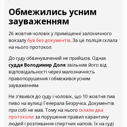
Обмежились усним
зауваженням
26 жовтня чоловік у приміщенні залізничного
вокзалу
був без документів
. За це поліція склала
на нього протокол.
До суду обвинувачений не прийшов. Однак
суддя Володимир Доля
звільнив його від
відповідальності через малозначність
правопорушення і обмежився усним
зауваженням.
Не з'явився до суду і чоловік, що 10 жовтня пив
пиво на вулиці Генерала Безручка. Документів
при собі не мав. Тому на нього
склали два
протоколи
: за порушення правил карантину
людей і розпивання спиртних напоїв. Їх на суді