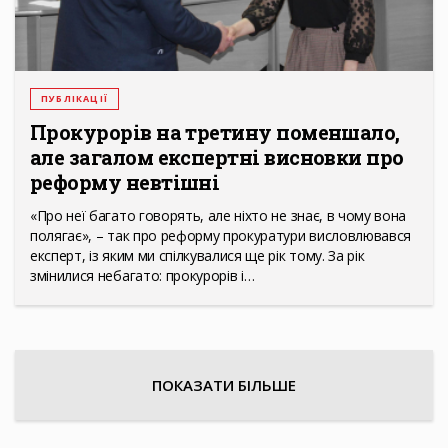
ПУБЛІКАЦІЇ
Прокурорів на третину поменшало,
але загалом експертні висновки про
реформу невтішні
«Про неї багато говорять, але ніхто не знає, в чому вона
полягає», – так про реформу прокуратури висловлювався
експерт, із яким ми спілкувалися ще рік тому. За рік
змінилися небагато: прокурорів і…
ПОКАЗАТИ БІЛЬШЕ