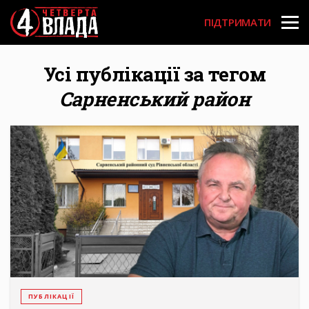
Перейти
User
до
ПІДТРИМАТИ
основного
account
вмісту
menu
Усі публікації за тегом
Сарненський район
ПУБЛІКАЦІЇ