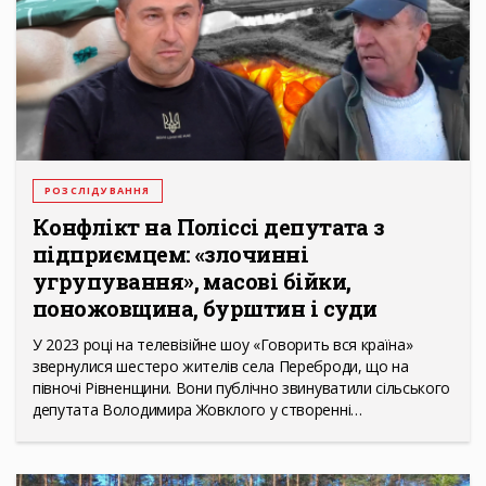
РОЗСЛІДУВАННЯ
Конфлікт на Поліссі депутата з
підприємцем: «злочинні
угрупування», масові бійки,
поножовщина, бурштин і суди
У 2023 році на телевізійне шоу «Говорить вся країна»
звернулися шестеро жителів села Переброди, що на
півночі Рівненщини. Вони публічно звинуватили сільського
депутата Володимира Жовклого у створенні…