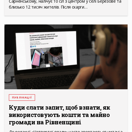
Сарненському, налічує 10 сіл з центром у селі Березове та
близько 12 тисяч жителів. Після скарги…
ПУБЛІКАЦІЇ
Куди слати запит, щоб взнати, як
використовують кошти та майно
громади на Рівненщині
До редакції «Четвертої влади» часто звертаються читачі з