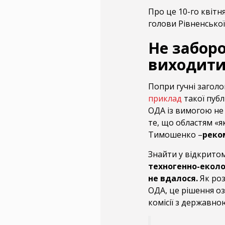
Про це 10-го квітн
голови Рівненсько
Не заборо
виходити
Попри гучні заголо
приклад
такої публ
ОДА із вимогою не 
те, що областям «я
Тимошенко –
реко
Знайти у відкритом
техногенно-еколо
не вдалося.
Як роз
ОДА, це рішення оз
комісії з державно