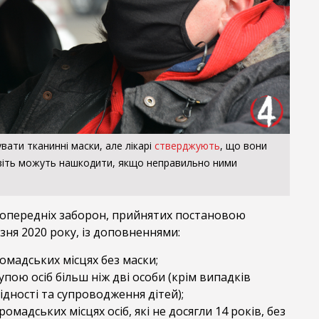
ати тканинні маски, але лікарі
стверджують
, що вони
авіть можуть нашкодити, якщо неправильно ними
попередніх заборон, прийнятих постановою
езня 2020 року, із доповненнями:
омадських місцях без маски;
пою осіб більш ніж дві особи (крім випадків
ідності та супроводження дітей);
омадських місцях осіб, які не досягли 14 років, без