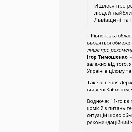
Йшлося про р
людей найбли
Львівщині та 
– Рівненська облас
вводяться обмеже
лише про рекоменда
Ігор Тимошенко
.
залежно від того, 
Україні в цілому та
Таке рішення Держ
введені Кабміном, 
Водночас 11-го кві
комісій з питань т
ситуацій щодо обм
рекомендаційний х