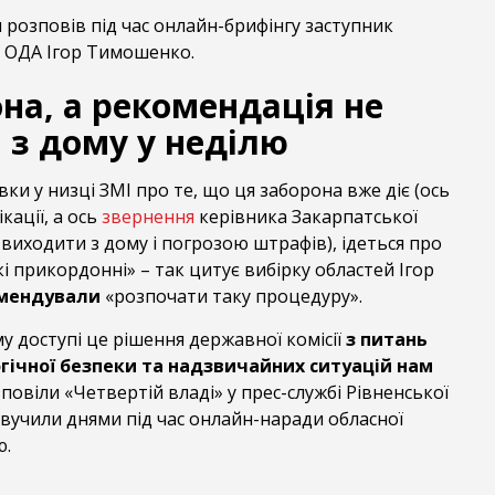
я розповів під час онлайн-брифінгу заступник
ї ОДА Ігор Тимошенко.
на, а рекомендація не
 з дому у неділю
вки у низці ЗМІ про те, що ця заборона вже діє (ось
ікації, а ось
звернення
керівника Закарпатської
виходити з дому і погрозою штрафів), ідеться про
кі прикордонні» – так цитує вибірку областей Ігор
мендували
«розпочати таку процедуру».
у доступі це рішення державної комісії
з питань
гічної безпеки та надзвичайних ситуацій нам
повіли «Четвертій владі» у прес-службі Рівненської
вучили днями під час онлайн-наради обласної
ю.