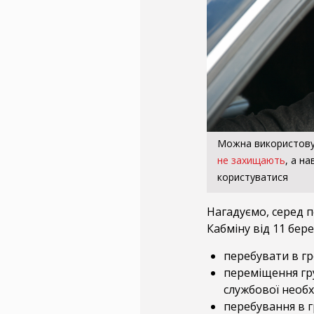
Можна використовув
не захищають
, а н
користуватися
Нагадуємо, серед 
Кабміну від 11 бер
перебувати в гр
переміщення гру
службової необх
перебування в гр