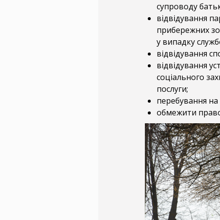
супроводу батьк
відвідування пар
прибережних зо
у випадку службо
відвідування сп
відвідування ус
соціального зах
послуги;
перебування на 
обмежити право