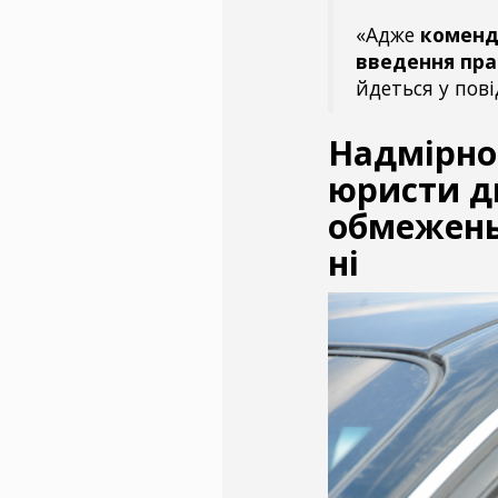
«Адже
коменд
введення пра
йдеться у пов
Надмірно
юристи ди
обмежень 
ні