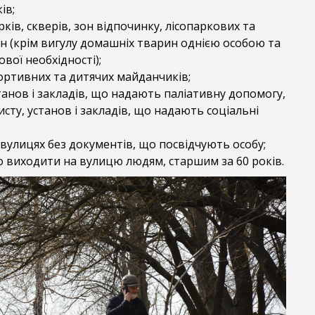
ів;
ків, скверів, зон відпочинку, лісопаркових та
н (крім вигулу домашніх тварин однією особою та
вої необхідності);
ортивних та дитячих майданчиків;
танов і закладів, що надають паліативну допомогу,
исту, установ і закладів, що надають соціальні
вулицях без документів, що посвідчують особу;
 виходити на вулицю людям, старшим за 60 років.