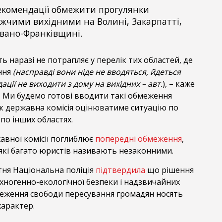
екомендації обмежити прогулянки
жчими вихідними на Волині, Закарпатті,
Івано-Франківщині.
ть наразі не потрапляє у перелік тих областей, де
ння
(насправді вони ніде не вводяться, йдеться
ції не виходити з дому на вихідних – авт.
), – каже
 – Ми будемо готові вводити такі обмеження
як державна комісія оцінюватиме ситуацію по
 по інших областях.
авної комісії поглиблює
попередні обмеження
,
які багато юристів називають незаконними.
тня Національна поліція
підтвердила
що рішення
ехногенно-екологічної безпеки і надзвичайних
еження свободи пересування громадян носять
арактер.