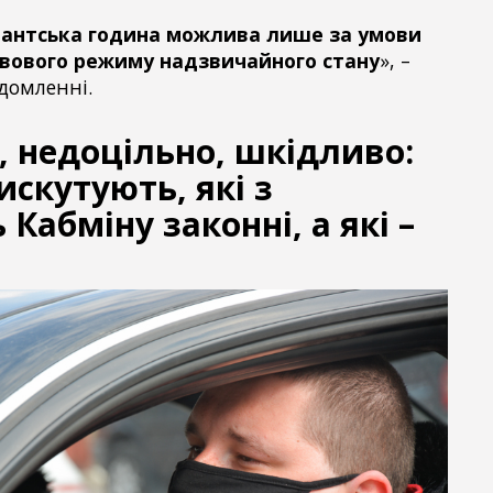
антська година можлива лише за умови
вового режиму надзвичайного стану
», –
ідомленні.
, недоцільно, шкідливо:
скутують, які з
Кабміну законні, а які –