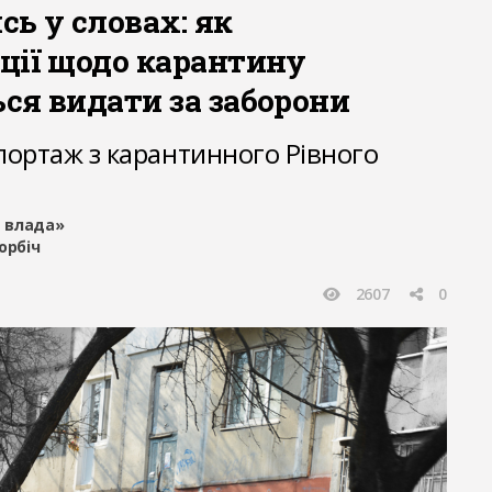
ь у словах: як
ції щодо карантину
ся видати за заборони
ортаж з карантинного Рівного
 влада»
орбіч
2607
0