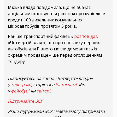
Міська влада повідомила, що не вбачає
доцільним скасовувати рішення про купівлю в
кредит 100 дизельних комунальних
мікроавтобусів протягом 5 років.
Раніше транспортний фахівець
розповідав
«Четвертій владі», що про поставку перших
автобусів для Рівного могли домовитись із
окремим продавцем ще перед оголошенням
тендеру.
Підписуйтесь на канал «Четвертої влади»
у
телеграмі
, сторінки в
інстаграмі
або
у
фейсбуці
чи
твітері
.
Підтримайте ЗСУ
Якщо підтримали ЗСУ і маєте змогу підтримати