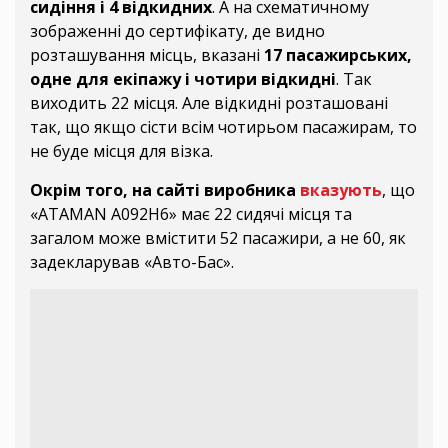
сидіння і 4 відкидних
. А на схематичному
зображенні до сертифікату, де видно
розташування місць, вказані
17 пасажирських,
одне для екіпажу і чотири відкидні
. Так
виходить 22 місця. Але відкидні розташовані
так, що якщо сісти всім чотирьом пасажирам, то
не буде місця для візка.
Окрім того, на сайті виробника
вказують
, що
«ATAMAN А092Н6» має 22 сидячі місця та
загалом може вмістити 52 пасажири, а не 60, як
задекларував «Авто-Бас».