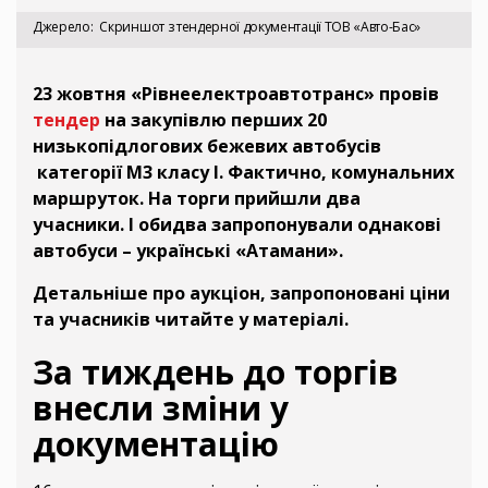
Джерело
Скриншот з тендерної документації ТОВ «Авто-Бас»
23 жовтня «Рівнеелектроавтотранс» провів
тендер
на закупівлю перших 20
низькопідлогових бежевих автобусів
категорії М3 класу І. Фактично, комунальних
маршруток. На торги прийшли два
учасники. І обидва запропонували однакові
автобуси – українські «Атамани».
Детальніше про аукціон, запропоновані ціни
та учасників читайте у матеріалі.
За тиждень до торгів
внесли зміни у
документацію