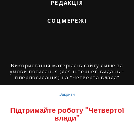
РЕДАКЦІЯ
СОЦМЕРЕЖІ
Використання матеріалів сайту лише за
умови посилання (для інтернет-видань -
гіперпосилання) на "Четверта влада"
© ГО "Агенція журналістських розслідувань
"Четверта влада": 2008-2026.
Закрити
© ГО "Рівненський прес клуб": 2008-2026. ©
Підтримайте роботу "Четвертої
Володимир Торбіч: 2008-2026.
влади"
© Copyright by
SoftGroup
2026 All Right
Reserved