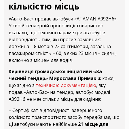
кількістю місць
«Авто-Бас» продає автобуси «ATAMAN А092Н6».
У своїй тендерній пропозиції товариство
вказало, що технічні параметри автобусів
відповідають тим, які просив замовник:
довжина – 8 метрів 22 сантиметри, загальна
пасажиромісткість – 60, з яких 23 місця – сидячі,
включно з місцем для водія.
Керівниця громадської ініціативи «За
чесний тендер» Мирослава Примак
ж каже,
що згідно з
технічною документацією
, яку
подав «Авто-Бас» на тендер, автобус моделі
А092Н6 не має стільки місць для сидіння:
– Сертифікат відповідності завершеного
колісного транспортного засобу передбачає, що
ці автобуси мають найбільше
21 місце для