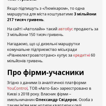
Якщо підпишуть з «Люмікаром», то одна
маршрутка для міста коштуватиме
3 мільйони
217 тисяч гривень
.
На сайті «Автолайн» такий
автобус
продають за
3 мільйони 150 тисяч гривень.
Нагадаємо, що ці дизельні маршрутки
комунальне підприємство міськради
«Рівнеелектроавтотранс» купує за
кредитні
60
мільйонів гривень.
Про фірми-учасники
Згідно з даними із аналітичної платформи
YouControl
, ТОВ «Авто-Бас» зареєстровано в
Києві з 2018 року. Власник фірми –
хмельничанин
Олександр Свідерок
. Особа з
таким ім'ям має чотири квартири у селі