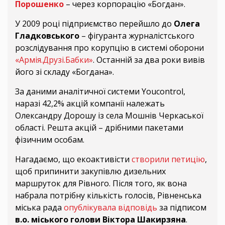
Порошенко
– через корпорацію «Богдан».
У 2009 році підприємство перейшло до
Олега
Гладковського
– фігуранта журналістського
розслідування про корупцію в системі оборони
«Армія.Друзі.Бабки»
. Останній за два роки вивів
його зі складу «Богдана».
За даними аналітичної системи Youcontrol,
наразі 42,2% акцій компанії належать
Олександру Дорошу із села Мошнів Черкаської
області. Решта акцій – дрібними пакетами
фізичним особам.
Нагадаємо, що екоактивісти
створили петицію
,
щоб припинити закупівлю дизельних
маршруток для Рівного. Після того, як вона
набрала потрібну кількість голосів, Рівненська
міська рада
опублікувала відповідь
за підписом
в.о. міського голови Віктора Шакирзяна
.