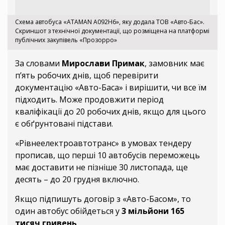
Схема автобуса «ATAMAN А092Н6», яку додала ТОВ «Авто-Бас».
Скриншот з технічної документації, що розміщена на платформі
публічних закупівель «Прозорро»
За словами
Мирослави Примак
, замовник має
п’ять робочих днів, щоб перевірити
документацію «Авто-Баса» і вирішити, чи все їм
підходить. Може продовжити період
кваліфікації до 20 робочих днів, якщо для цього
є обґрунтовані підстави.
«Рівнеелектроавтотранс» в умовах тендеру
прописав, що перші 10 автобусів переможець
має доставити не пізніше 30 листопада, ще
десять – до 20 грудня включно.
Якщо підпишуть договір з «Авто-Басом», то
один автобус обійдеться у
3 мільйони 165
тисяч гривень
.