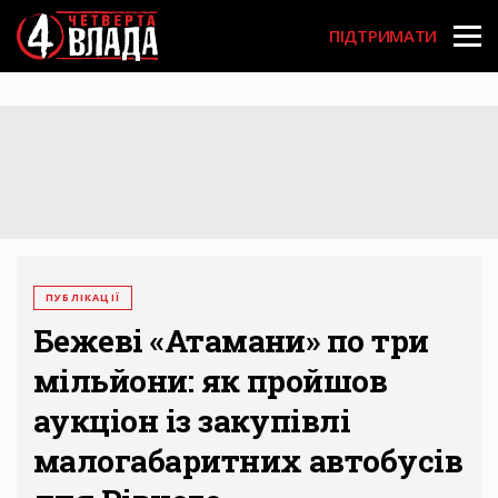
Перейти
User
до
ПІДТРИМАТИ
основного
account
вмісту
menu
ПУБЛІКАЦІЇ
Бежеві «Атамани» по три
мільйони: як пройшов
аукціон із закупівлі
малогабаритних автобусів