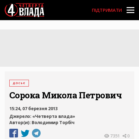
Перейти
User
до
ПІДТРИМАТИ
основного
account
вмісту
menu
ДОСЬЄ
Сорока Микола Петрович
15:24, 07 березня 2013
Джерело:
«Четверта влада»
Автор(и):
Володимир Торбіч
7351
0