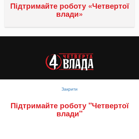
Підтримайте роботу «Четвертої
влади»
РУБРИКАТОР
Закрити
РЕДАКЦІЯ
Підтримайте роботу "Четвертої
влади"
СОЦМЕРЕЖІ