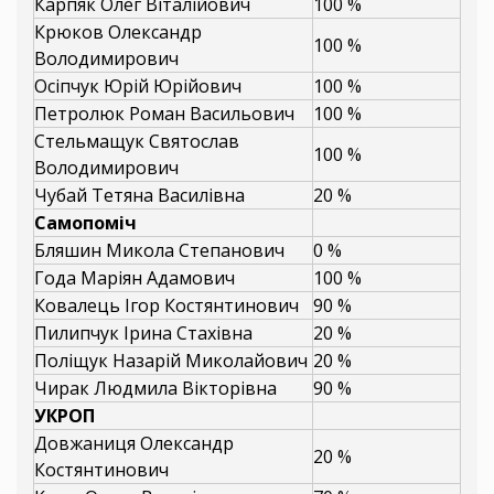
Карпяк Олег Віталійович
100 %
Крюков Олександр
100 %
Володимирович
Осіпчук Юрій Юрійович
100 %
Петролюк Роман Васильович
100 %
Стельмащук Святослав
100 %
Володимирович
Чубай Тетяна Василівна
20 %
Самопоміч
Бляшин Микола Степанович
0 %
Года Маріян Адамович
100 %
Ковалець Ігор Костянтинович
90 %
Пилипчук Ірина Стахівна
20 %
Поліщук Назарій Миколайович
20 %
Чирак Людмила Вікторівна
90 %
УКРОП
Довжаниця Олександр
20 %
Костянтинович