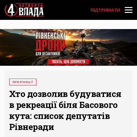
Перейти
User
до
ПІДТРИМАТИ
основного
account
вмісту
menu
ПУБЛІКАЦІЇ
Хто дозволив будуватися
в рекреації біля Басового
кута: список депутатів
Рівнеради