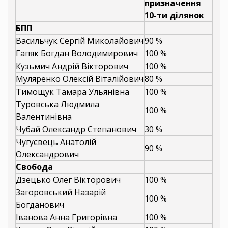
призначення
10-ти ділянок
БПП
Васильчук Сергій Миколайович
90 %
Гапяк Богдан Володимирович
100 %
Кузьмич Андрій Вікторович
100 %
Муляренко Олексій Віталійович
80 %
Тимощук Тамара Ульянівна
100 %
Туровська Людмила
100 %
Валентинівна
Чубай Олександр Степанович
30 %
Чугуєвець Анатолій
90 %
Олександрович
Свобода
Дзецько Олег Вікторович
100 %
Загоровський Назарій
100 %
Богданович
Іванова Анна Григорівна
100 %