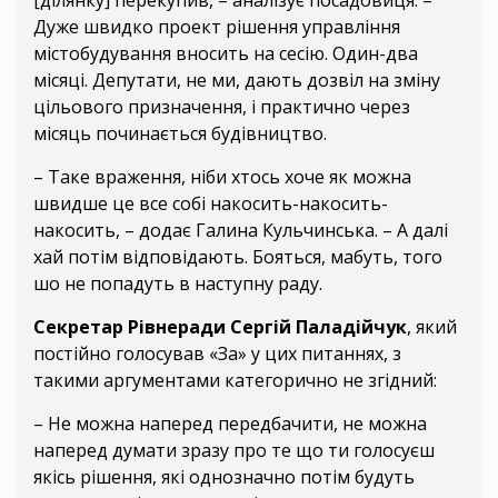
[ділянку] перекупив, – аналізує посадовиця. –
Дуже швидко проект рішення управління
містобудування вносить на сесію. Один-два
місяці. Депутати, не ми, дають дозвіл на зміну
цільового призначення, і практично через
місяць починається будівництво.
– Таке враження, ніби хтось хоче як можна
швидше це все собі накосить-накосить-
накосить, – додає Галина Кульчинська. – А далі
хай потім відповідають. Бояться, мабуть, того
шо не попадуть в наступну раду.
Секретар Рівнеради Сергій Паладійчук
, який
постійно голосував «За» у цих питаннях, з
такими аргументами категорично не згідний:
– Не можна наперед передбачити, не можна
наперед думати зразу про те що ти голосуєш
якісь рішення, які однозначно потім будуть