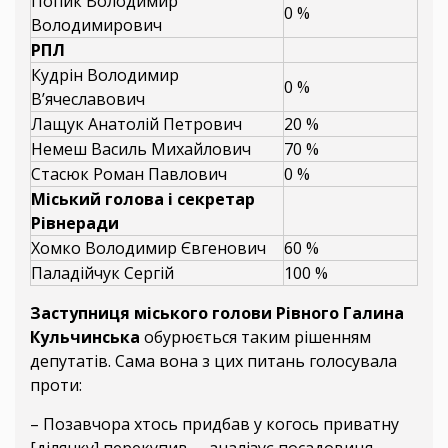
Попик Володимир
0 %
Володимирович
РПЛ
Кудрін Володимир
0 %
В’ячеславович
Лащук Анатолій Петрович
20 %
Немеш Василь Михайлович
70 %
Стасюк Роман Павлович
0 %
Міський голова і секретар
Рівнеради
Хомко Володимир Євгенович
60 %
Паладійчук Сергій
100 %
Заступниця міського голови Рівного Галина
Кульчинська
обурюється таким рішенням
депутатів. Сама вона з цих питань голосувала
проти:
– Позавчора хтось придбав у когось приватну