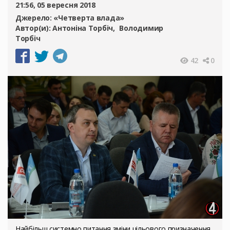
21:56, 05 вересня 2018
Джерело:
«Четверта влада»
Автор(и):
Антоніна Торбіч
Володимир
Торбіч
42
0
Найбільш системно питання зміни цільового призначення