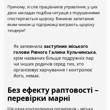
Причому, зі слів працівників управління, у цих
двох закладах подібна ситуація з порушеннями
спостерігається щороку. Виникає запитання:
яким чином ці підприємці виграють щороку
тендери?
Як запевнила
заступник міського
голови Рівного Галина Кульчинська
,
крім названих більше подружніх пар
чи інших родичів серед тих, хто
організовує харчування і контролює
його, немає.
Без ефекту раптовості –
перевірки марні
Ще одна контролююча організація – міська