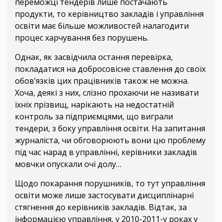
переможці тендерів лише постачають
продукти, то керівництво закладів і управління
освіти має більше можливостей налагодити
процес харчування без порушень.
Однак, як засвідчила остання перевірка,
покладатися на добросовісне ставлення до своїх
обов’язків цих працівників також не можна.
Хоча, деякі з них, слізно прохаючи не називати
їхніх прізвищ, нарікають на недостатній
контроль за підприємцями, що виграли
тендери, з боку управління освіти. На запитання
журналіста, чи обговорюють вони цю проблему
під час нарад в управлінні, керівники закладів
мовчки опускали очі долу…
Щодо покарання порушників, то тут управління
освіти може лише застосувати дисциплінарні
стягнення до керівників закладів. Відтак, за
інформацією управління, у 2010-2011-у роках у