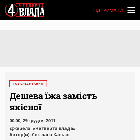
Перейти
User
до
ПІДТРИМАТИ
основного
account
вмісту
menu
РОЗСЛІДУВАННЯ
Дешева їжа замість
якісної
00:00, 29 грудня 2011
Джерело:
«Четверта влада»
Автор(и):
Світлана Калько