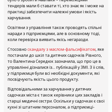
тендерів мали б ставати ті, хто знає як і може на
практиці забезпечити належні умови і якість
харчування.
Освітяни з управління також проводять спільні
наради з підприємцями, але в основному тоді,
коли перевірка виявить якісь негаразди.
Стосовно
скандалу з маслом-фальсифікатом
, яке
постачали до шкіл та дитячих садочків Рівного,
то Валентина Середюк зазначила, що про це в
управлінні дізналися із… публікацій у ЗМІ. З її слів,
у підприємця були всі необхідні документи, які
посвідчують якість цього продукту.
Відповідальними за харчування у дитячих
садочках міста є також керівники цих закладів і
старші медичні сестри. Оскільки у садочках є свої
кухні зі штатним персоналом, а підприємці-