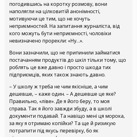
погодившись на коротку розмову, вони
наполягли на цілковитій анонімності,
мотивуючи це тим, що не хочуть
неприємностей. На запитання журналіста, від
кого можуть бути неприємності, чоловіки
невизначено прорекли: «Ну…».
Вони зазначили, що не припинили займатися
постачанням продуктів до шкіл тільки тому, що
роблять це вже давно і просто шкода тих
підприємців, яких також знають давно.
– У школу ж треба не чим якісніше, а чим
дешевше, – каже один. – А дешевше це яке?
Правильно, «ліве». Де я його беру, то моя
справа. Так я його завжди збуду, а в школі
документи подавай. Та навіщо мені ця морока,
за яку я отримаю копійки? Та ще й ризикую
потрапити під якусь перевірку, бо як