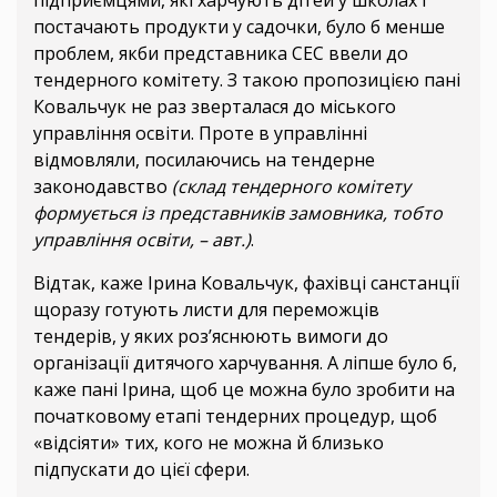
підприємцями, які харчують дітей у школах і
постачають продукти у садочки, було б менше
проблем, якби представника СЕС ввели до
тендерного комітету. З такою пропозицією пані
Ковальчук не раз зверталася до міського
управління освіти. Проте в управлінні
відмовляли, посилаючись на тендерне
законодавство
(склад тендерного комітету
формується із представників замовника, тобто
управління освіти, – авт.)
.
Відтак, каже Ірина Ковальчук, фахівці санстанції
щоразу готують листи для переможців
тендерів, у яких роз’яснюють вимоги до
організації дитячого харчування. А ліпше було б,
каже пані Ірина, щоб це можна було зробити на
початковому етапі тендерних процедур, щоб
«відсіяти» тих, кого не можна й близько
підпускати до цієї сфери.