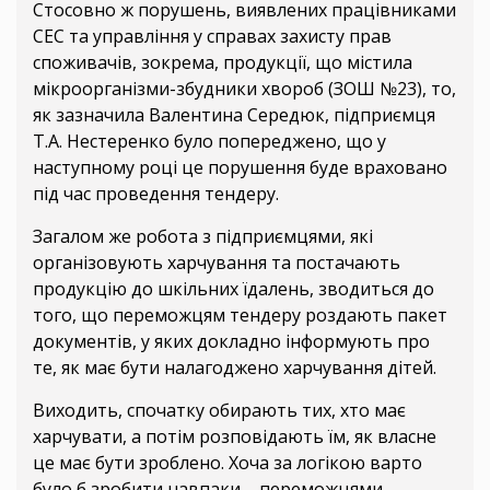
Стосовно ж порушень, виявлених працівниками
СЕС та управління у справах захисту прав
споживачів, зокрема, продукції, що містила
мікроорганізми-збудники хвороб (ЗОШ №23), то,
як зазначила Валентина Середюк, підприємця
Т.А. Нестеренко було попереджено, що у
наступному році це порушення буде враховано
під час проведення тендеру.
Загалом же робота з підприємцями, які
організовують харчування та постачають
продукцію до шкільних їдалень, зводиться до
того, що переможцям тендеру роздають пакет
документів, у яких докладно інформують про
те, як має бути налагоджено харчування дітей.
Виходить, спочатку обирають тих, хто має
харчувати, а потім розповідають їм, як власне
це має бути зроблено. Хоча за логікою варто
було б зробити навпаки – переможцями