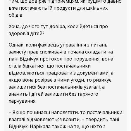
тим, що довіряє підприємцям, які буцімто давно
вже постачають їй продукти для шкільних
обідів.
Хоча, до чого тут довіра, коли йдеться про
здоров’я дітей?
Однак, коли фахівець управління з питань
захисту прав споживачів почала складати на
пані Віднічук протокол про порушення, вона
стала бідкатися, що постачальники
відмовляються працювати з документами, а
якщо вона розірве з ними угоди, то ризикує
залишитися без постачальників узагалі, а
значить і дітей залишити без гарячого
харчування.
– Якщо починаєш наполягати, то постачальники
взагалі відмовляються возити, – твердить пані
Віднічук. Нарікала також на те, що ніхто з