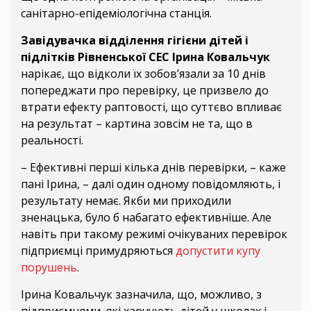
санітарно-епідеміологічна станція.
Завідувачка відділення гігієни дітей і
підлітків Рівненської СЕС Ірина Ковальчук
нарікає, що відколи їх зобов’язали за 10 днів
попереджати про перевірку, це призвело до
втрати ефекту раптовості, що суттєво впливає
на результат – картина зовсім не та, що в
реальності.
– Ефективні перші кілька днів перевірки, – каже
пані Ірина, – далі один одному повідомляють, і
результату немає. Якби ми приходили
зненацька, було б набагато ефективніше. Але
навіть при такому режимі очікуваних перевірок
підприємці примудряються
допустити купу
порушень
.
Ірина Ковальчук зазначила, що, можливо, з