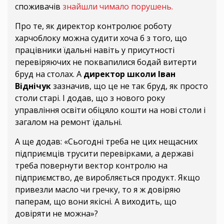
споживачів
знайшли чимало порушень.
Про те, як директор контролює роботу
харчоблоку можна судити хоча б з того, що
працівники їдальні навіть у присутності
перевіряючих не поквапилися бодай витерти
бруд на столах. А
директор школи Іван
Віднічук
зазначив, що це не так бруд, як просто
столи старі. І додав, що з нового року
управління освіти обіцяло кошти на нові столи і
загалом на ремонт їдальні.
А ще додав: «Сьогодні треба не цих нещасних
підприємців трусити перевірками, а державі
треба повернути вектор контролю на
підприємство, де виробляється продукт. Якщо
привезли масло чи гречку, то я ж довіряю
паперам, що вони якісні. А виходить, що
довіряти не можна»?