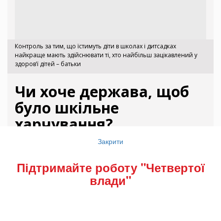
Контроль за тим, що їстимуть діти в школах і дитсадках
найкраще мають здійснювати ті, хто найбільш зацікавлений у
здоров’ї дітей – батьки
Чи хоче держава, щоб
було шкільне
харчування?
Закрити
Таке запитання задавали підприємці, з якими
спілкувалася журналіст, і самі ж на нього
Підтримайте роботу "Четвертої
відповідали: «Замість чіткої відповіді від
влади"
держави ми бачимо тільки посилення
податкового тиску та вимог, чимало з яких є
просто абсурдними».