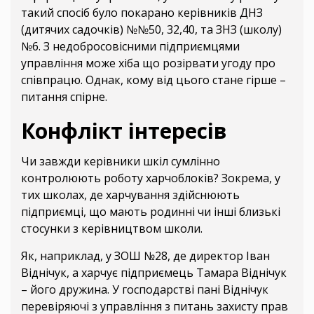
такий спосіб було покарано керівників ДНЗ
(дитячих садочків) №№50, 32,40, та ЗНЗ (школу)
№6. З недобросовісними підприємцями
управління може хіба що розірвати угоду про
співпрацю. Однак, кому від цього стане гірше –
питання спірне.
Конфлікт інтересів
Чи завжди керівники шкіл сумлінно
контролюють роботу харчоблоків? Зокрема, у
тих школах, де харчування здійснюють
підприємці, що мають родинні чи інші близькі
стосунки з керівництвом школи.
Як, наприклад, у ЗОШ №28, де директор Іван
Віднічук, а харчує підприємець Тамара Віднічук
– його дружина. У господарстві пані Віднічук
перевіряючі з управління з питань захисту прав