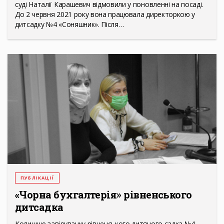
суді Наталії Карашевич відмовили у поновленні на посаді.
До 2 червня 2021 року вона працювала директоркою у
дитсадку №4 «Соняшник». Після…
ПУБЛІКАЦІЇ
«Чорна бухгалтерія» рівненського
дитсадка
Колишню завідувачку рівненського дитячого садка №4