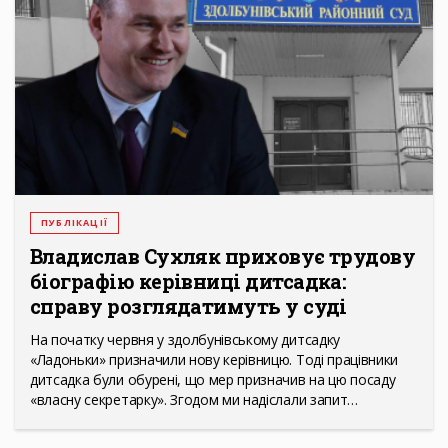
ПУБЛІКАЦІЇ
Владислав Сухляк приховує трудову
біографію керівниці дитсадка:
справу розглядатимуть у суді
На початку червня у здолбунівському дитсадку
«Ладоньки» призначили нову керівницю. Тоді працівники
дитсадка були обурені, що мер призначив на цю посаду
«власну секретарку». Згодом ми надіслали запит…