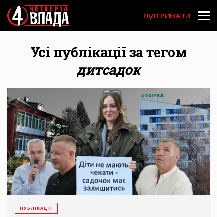
Перейти
User
до
ПІДТРИМАТИ
основного
account
вмісту
menu
Усі публікації за тегом
дитсадок
ПУБЛІКАЦІЇ