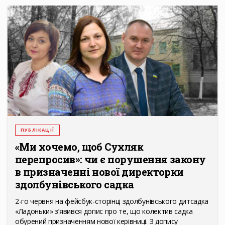
ПУБЛІКАЦІЇ
«Ми хочемо, щоб Сухляк
перепросив»: чи є порушення закону
в призначенні нової директорки
здолбунівського садка
2-го червня на фейсбук-сторінці здолбунівського дитсадка
«Ладоньки» з’явився допис про те, що колектив садка
обурений призначенням нової керівниці. З допису