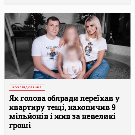
РОЗСЛІДУВАННЯ
Як голова облради переїхав у
квартиру тещі, накопичив 9
мільйонів і жив за невеликі
гроші