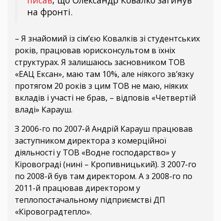
на фронті.
– Я знайомий із сімʼєю Ковалків зі студентських
років, працював юрисконсультом в їхніх
структурах. Я залишаюсь засновником ТОВ
«ЕАЦ Ексан», маю там 10%, але ніякого зв’язку
протягом 20 років з цим ТОВ не маю, ніяких
вкладів і участі не брав, – відповів «Четвертій
владі» Карауш.
З 2006-го по 2007-й Андрій Карауш працював
заступником директора з комерційної
діяльності у ТОВ «Водне господарство» у
Кіровограді (нині – Кропивницький). З 2007-го
по 2008-й був там директором. А з 2008-го по
2011-й працював директором у
теплопостачальному підприємстві ДП
«Кіровоградтепло».