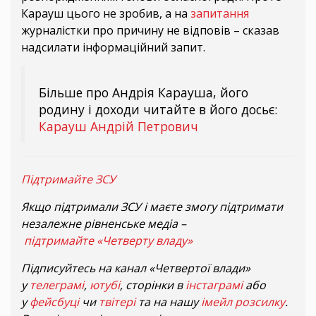
Карауш цього не зробив, а на
запитання
журналістки про причину не відповів – сказав
надсилати інформаційний запит.
Більше про Андрія Карауша, його
родину і доходи читайте в його досьє:
Карауш Андрій Петрович
Підтримайте ЗСУ
Якщо підтримали ЗСУ і маєте змогу підтримати
незалежне рівненське медіа –
підтримайте «Четверту владу»
Підписуйтесь на канал «Четвертої влади»
у
телеграмі
,
ютубі
, сторінки в
інстаграмі
або
у
фейсбуці
чи
твітері
та на нашу
імейл розсилку
.