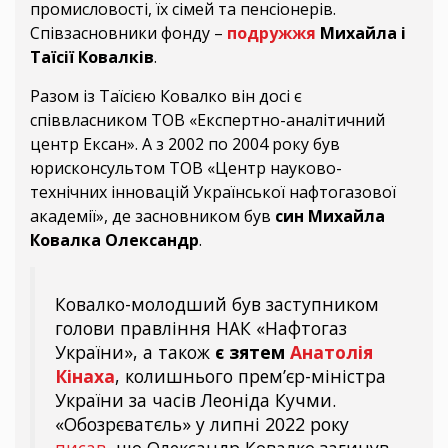
промисловості, їх сімей та пенсіонерів.
Співзасновники фонду –
подружжя
Михайла і
Таїсії Ковалків
.
Разом із Таїсією Ковалко він досі є
співвласником ТОВ «Експертно-аналітичний
центр Ексан». А з 2002 по 2004 року був
юрисконсультом ТОВ «Центр науково-
технічних інновацій Української нафтогазової
академії», де засновником був
син Михайла
Ковалка Олександр
.
Ковалко-молодший був заступником
голови правління НАК «Нафтогаз
України», а також
є зятем
Анатолія
Кінаха
, колишнього прем’єр-міністра
України за часів Леоніда Кучми.
«Обозрєватєль» у липні 2022 року
писав
, що Олександр Ковалко загинув