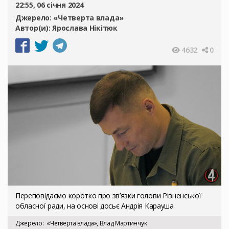
22:55, 06 січня 2024
Джерело:
«Четверта влада»
Автор(и):
Ярослава Нікітюк
4632
0
Переповідаємо коротко про зв’язки голови Рівненської
обласної ради, на основі досьє Андрія Карауша
Джерело
«Четверта влада», Влад Мартинчук