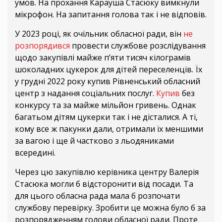
умов. На прохання Карауша Стасюку вимкнули
мікрофон. На запитання голова так і не відповів.
У 2023 році, як очільник обласної ради, він
не
розпорядився
провести службове розслідування
щодо закупівлі майже п’яти тисяч кілограмів
шоколадних цукерок для дітей переселенців. Їх
у грудні 2022 року купив Рівненський обласний
центр з надання соціальних послуг.
Купив
без
конкурсу та за майже мільйон гривень. Однак
багатьом дітям цукерки так і не дісталися. А ті,
кому все ж пакунки дали, отримали їх меншими
за вагою і ще й частково з льодяниками
всередині.
Через цю закупівлю керівника центру Валерія
Стасюка могли б відсторонити від посади. Та
для цього обласна рада мала б розпочати
службову перевірку. Зробити це можна було б за
розпорядженням голови обласної ради. Проте