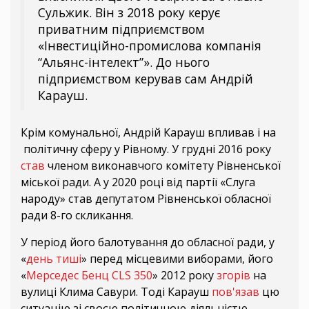
Сульжик. Він з 2018 року керує
приватним підприємством
«Інвестиційно-промислова компанія
“Альянс-інтелект”». До нього
підприємством керував сам Андрій
Карауш.
Крім комунальної, Андрій Карауш впливав і на
політичну сферу у Рівному. У грудні 2016 року
став
членом виконавчого комітету Рівненської
міської ради. А у 2020 році від партії «Слуга
народу» став депутатом Рівненської обласної
ради 8-го скликання.
У період його балотування до обласної ради, у
«
день тиші
» перед місцевими виборами, його
«
Мерседес Бенц CLS 350
» 2012 року
згорів
на
вулиці Клима Савури. Тоді Карауш
пов'язав
цю
ситуацію зі своєю політичною діяльністю.