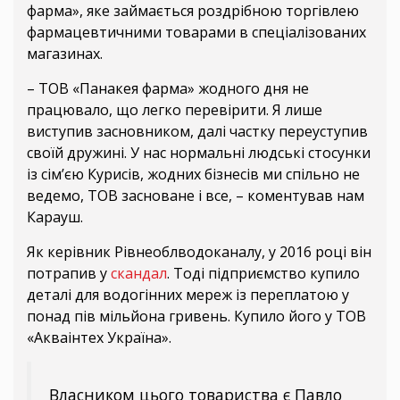
фарма», яке займається роздрібною торгівлею
фармацевтичними товарами в спеціалізованих
магазинах.
– ТОВ «Панакея фарма» жодного дня не
працювало, що легко перевірити. Я лише
виступив засновником, далі частку переуступив
своїй дружині. У нас нормальні людські стосунки
із сімʼєю Курисів, жодних бізнесів ми спільно не
ведемо, ТОВ засноване і все, – коментував нам
Карауш.
Як керівник Рівнеоблводоканалу, у 2016 році він
потрапив у
скандал
. Тоді підприємство купило
деталі для водогінних мереж із переплатою у
понад пів мільйона гривень. Купило його у ТОВ
«Акваінтех Україна».
Власником цього товариства є Павло