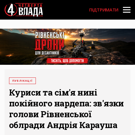
Перейти
User
до
ПІДТРИМАТИ
основного
account
вмісту
menu
ПУБЛІКАЦІЇ
Куриси та сім'я нині
покійного нардепа: зв'язки
голови Рівненської
облради Андрія Карауша