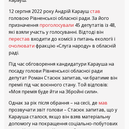
Карауш.
12 серпня 2022 року Андрій Карауш
став
головою Рівненської обласної ради. За його
призначення
проголосували
45 депутатів із 48,
які взяли участь у голосуванні. Відтоді він
перестав
входити до комісії з питань екології і
очолювати
фракцію «Слуга народу» в обласній
раді.
Під час обговорення кандидатури Карауша на
посаду голови Рівненської обласної ради
депутат Роман Стасюк запитав, чи братиме він
премії під час воєнного стану. Той відповів:
«Моя премія буде йти на Збройні сили».
Однак за рік після обрання – на сесії, де
мав
прозвучати звіт голови – Стасюк запитав, що у
Карауша сталося, якщо він взяв матеріальну
допомогу на покращення соціально-побутових