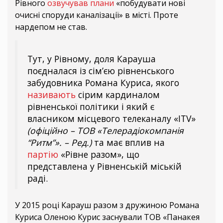
Рівного
озвучував плани
«побудувати нові
очисні споруди каналізації» в місті. Проте
нардепом не став.
Тут, у Рівному, доля Карауша
поєдналася із сім’єю рівненського
забудовника Романа Куриса, якого
називають
сірим кардиналом
рівненської політики і який є
власником місцевого телеканалу «ITV»
(офіційно – ТОВ «Телерадіокомпанія
“Ритм”». – Ред.)
та має вплив на
партію
«Рівне разом», що
представлена у Рівненській міській
раді.
У 2015 році Карауш разом з дружиною Романа
Куриса Оленою Курис заснували ТОВ «Панакея