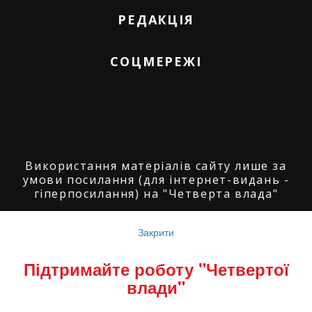
РЕДАКЦІЯ
СОЦМЕРЕЖІ
Використання матеріалів сайту лише за
умови посилання (для інтернет-видань -
гіперпосилання) на "Четверта влада"
© ГО "Агенція журналістських розслідувань
"Четверта влада": 2008-2026.
Закрити
© ГО "Рівненський прес клуб": 2008-2026. ©
Підтримайте роботу "Четвертої
Володимир Торбіч: 2008-2026.
влади"
© Copyright by
SoftGroup
2026 All Right
Reserved