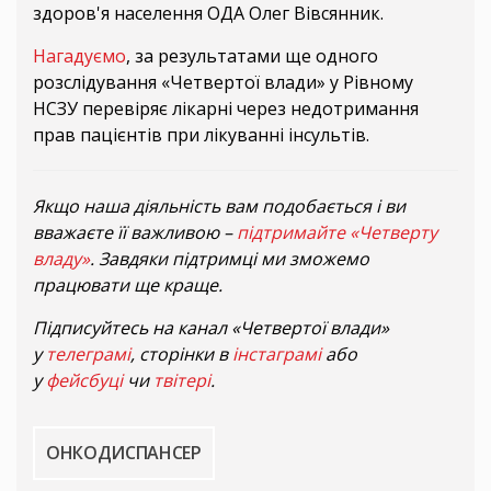
здоров'я населення ОДА Олег Вівсянник.
Нагадуємо
, за результатами ще одного
розслідування «Четвертої влади» у Рівному
НСЗУ перевіряє лікарні через недотримання
прав пацієнтів при лікуванні інсультів.
Якщо наша діяльність вам подобається і ви
вважаєте її важливою –
підтримайте «Четверту
владу»
. Завдяки підтримці ми зможемо
працювати ще краще.
Підписуйтесь на канал «Четвертої влади»
у
телеграмі
, сторінки в
інстаграмі
або
у
фейсбуці
чи
твітері
.
ОНКОДИСПАНСЕР