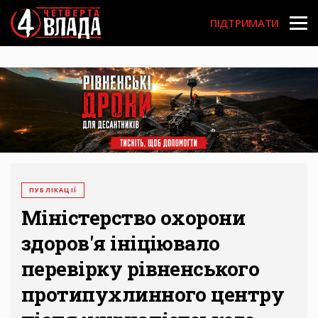
Перейти
User
до
ПІДТРИМАТИ
основного
account
вмісту
menu
ПУБЛІКАЦІЇ
Міністерство охорони
здоров'я ініціювало
перевірку рівненського
протипухлинного центру