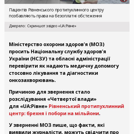
Пацієнтів Рівненського протипухлинного центру
позбавляють права на безоплатні обстеження
Джерело
Скриншот з відео «UA:Рівне»
Міністерство охорони здоров'я (МОЗ)
просить Національну службу здоров'я
України (НСЗУ) та обласні адміністрації
перевірити як надають медичну допомогу
стосовно лікування та діагностики
онкозахворювань.
Причиною для звернення стало
розслідування «Четвертої влади»
для «UA:Рівне»
Рівненський протипухлинний
центр: брехня і побори на мільйони
.
У зверненні МОЗ пише, що факти, які
виявили журналісти, можуть свідчити про