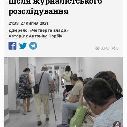
після журналістського
розслідування
21:39, 27 липня 2021
Джерело:
«Четверта влада»
Автор(и):
Антоніна Торбіч
3343
0