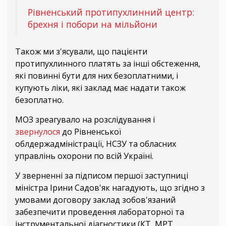
Рівненський протипухлинний центр:
брехня і побори на мільйони
Також ми з'ясували, що пацієнти
протипухлинного платять за інші обстеження,
які повинні бути для них безоплатними, і
купують ліки, які заклад має надати також
безоплатно.
МОЗ зреагувало на розслідування і
звернулося
до Рівненської
облдержадміністрації, НСЗУ та обласних
управлінь охорони по всій Україні.
У зверненні за підписом першої заступниці
міністра Ірини Садов'як нагадують, що згідно з
умовами договору заклад зобов'язаний
забезпечити проведення лабораторної та
інструментальної діагностики (КТ, МРТ,