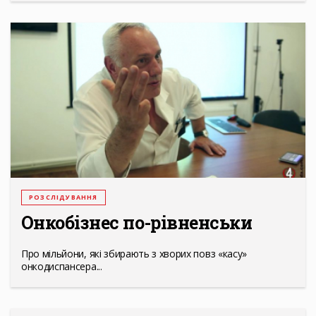
РОЗСЛІДУВАННЯ
Онкобізнес по-рівненськи
Про мільйони, які збирають з хворих повз «касу»
онкодиспансера...