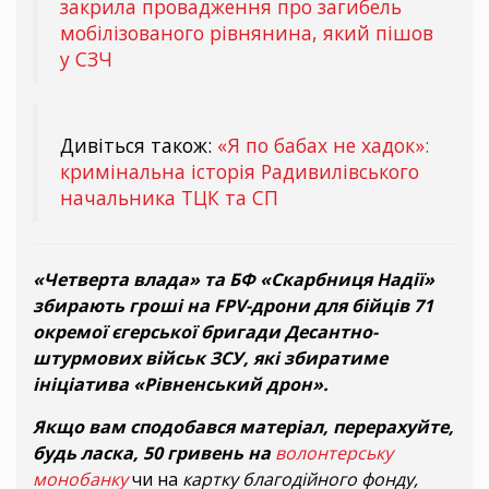
закрила провадження про загибель
мобілізованого рівнянина, який пішов
у СЗЧ
Дивіться також:
«Я по бабах не хадок»:
кримінальна історія Радивилівського
начальника ТЦК та СП
«Четверта влада» та БФ «Скарбниця Надії»
збирають гроші на FPV-дрони для бійців 71
окремої єгерської бригади Десантно-
штурмових військ ЗСУ, які збиратиме
ініціатива «Рівненський дрон».
Якщо вам сподобався матеріал, перерахуйте,
будь ласка, 50 гривень на
волонтерську
монобанку
чи на
картку благодійного фонду,