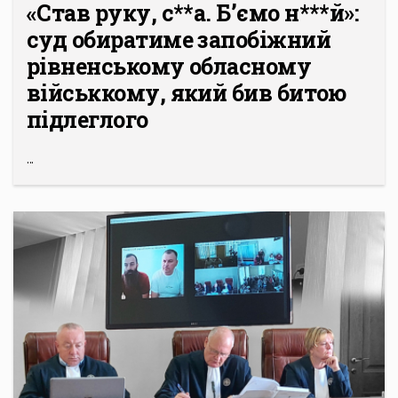
«Став руку, с**а. Б’ємо н***й»:
суд обиратиме запобіжний
рівненському обласному
військкому, який бив битою
підлеглого
...