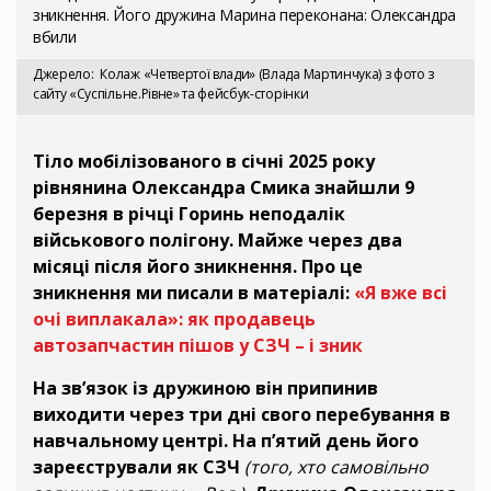
зникнення. Його дружина Марина переконана: Олександра
вбили
Джерело
Колаж «Четвертої влади» (Влада Мартинчука) з фото з
сайту «Суспільне.Рівне» та фейсбук-сторінки
Тіло мобілізованого в січні 2025 року
рівнянина Олександра Смика знайшли 9
березня в річці Горинь неподалік
військового полігону. Майже через два
місяці після його зникнення. Про це
зникнення ми писали в матеріалі:
«Я вже всі
очі виплакала»: як продавець
автозапчастин пішов у СЗЧ – і зник
На зв’язок із дружиною він припинив
виходити через три дні свого перебування в
навчальному центрі. На п’ятий день його
зареєстрували як СЗЧ
(того, хто самовільно