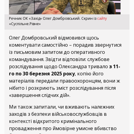
Речник ОК «Захід» Олег Домбровський. Скрин із
сайту
«Суспільне.Рівне»
Олег Домбровський відмовився щось
коментувати самостійно – порадив звернутися
із письмовим запитом до оперативного
командування. Звідти відповіли: службове
розслідування щодо Олександра тривало
з 11-
го по 30 березня 2025 року
, копію його
матеріалів передали правоохоронцям, вони ж
нібито і розкриють зміст розслідування після
«завершення слідчих дій».
Ми також запитали, чи вживають належних
заходів з безпеки військовослужбовців в
контексті відкритого кримінального
провадження про ймовірне умисне вбивство