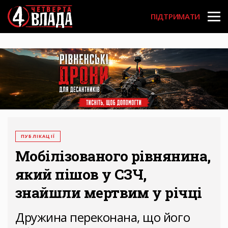
Перейти
User
до
ПІДТРИМАТИ
основного
account
вмісту
menu
ПУБЛІКАЦІЇ
Мобілізованого рівнянина,
який пішов у СЗЧ,
знайшли мертвим у річці
Дружина переконана, що його