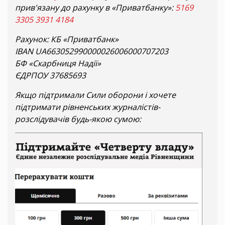
прив'язану до рахунку в «Приватбанку»:
5169
3305 3931 4184
Рахунок: КБ «Приватбанк»
IBAN UA663052990000026006000707203
БФ «Скарбниця Надії»
ЄДРПОУ 37685693
Якщо підтримали Сили оборони і хочете
підтримати рівненських журналістів-
розслідувачів будь-якою сумою: