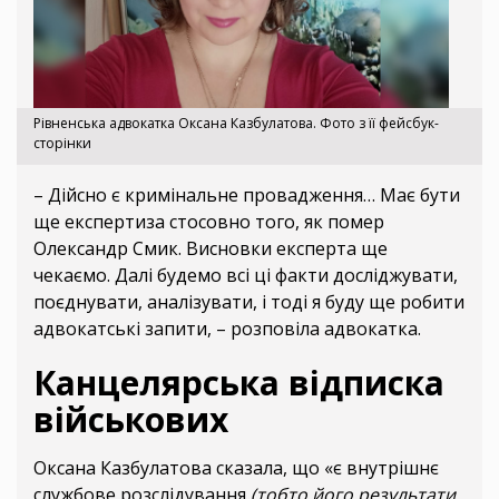
Рівненська адвокатка Оксана Казбулатова. Фото з її фейсбук-
сторінки
– Дійсно є кримінальне провадження… Має бути
ще експертиза стосовно того, як помер
Олександр Смик. Висновки експерта ще
чекаємо. Далі будемо всі ці факти досліджувати,
поєднувати, аналізувати, і тоді я буду ще робити
адвокатські запити, – розповіла адвокатка.
Канцелярська відписка
військових
Оксана Казбулатова сказала, що «є внутрішнє
службове розслідування
(тобто його результати.