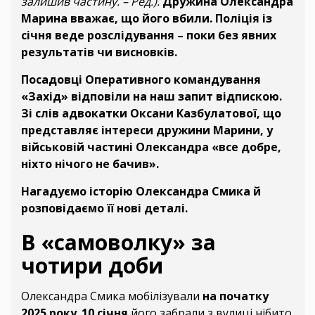
залишив частину. – Ред.).
Дружина Олександра
Марина вважає, що його вбили. Поліція із
січня веде розслідування – поки без явних
результатів чи висновків.
Посадовці Оперативного командування
«Захід» відповіли на наш запит відпискою.
Зі слів адвокатки Оксани Казбулатової, що
представляє інтереси дружини Марини, у
військовій частині Олександра «все добре,
ніхто нічого не бачив».
Нагадуємо історію Олександра Смика й
розповідаємо її нові деталі.
В «самоволку» за
чотири доби
Олександра Смика мобілізували
на початку
2025 року
.
10 січня
його забрали з вулиці нібито