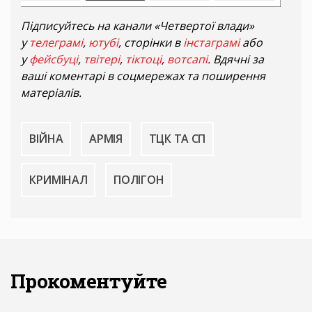
Підписуйтесь на канали «Четвертої влади»
у
телеграмі
,
ютубі
, сторінки в
інстаграмі
або
у
фейсбуці
,
твітері
,
тіктоці
,
вотсапі
. Вдячні за
ваші коментарі в соцмережах та поширення
матеріалів.
ВІЙНА
АРМІЯ
ТЦК ТА СП
КРИМІНАЛ
ПОЛІГОН
Прокоментуйте