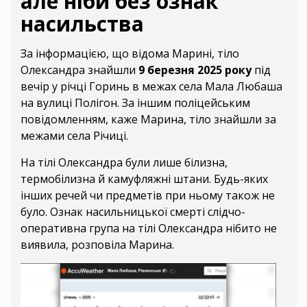
але ніби без ознак
насильства
За інформацією, що відома Марині, тіло
Олександра знайшли
9 березня 2025 року
під
вечір у річці Горинь в межах села Мала Любаша
на вулиці Полігон. За іншим поліцейським
повідомленням, каже Марина, тіло знайшли за
межами села Річиці.
На тілі Олександра були лише білизна,
термобілизна й камуфляжні штани. Будь-яких
інших речей чи предметів при ньому також не
було. Ознак насильницької смерті слідчо-
оперативна група на тілі Олександра нібито не
виявила, розповіла Марина.