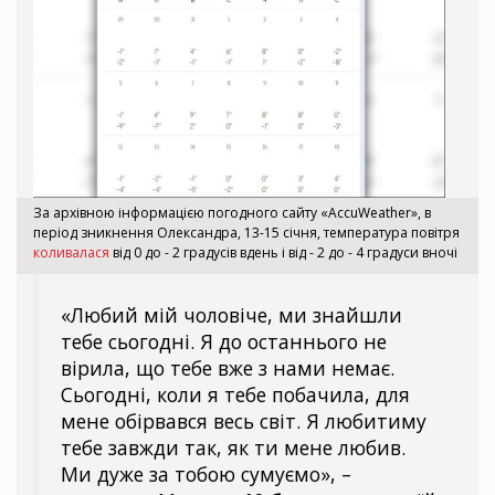
За архівною інформацією погодного сайту «AccuWeather», в
період зникнення Олександра, 13-15 січня, температура повітря
коливалася
від 0 до - 2 градусів вдень і від - 2 до - 4 градуси вночі
«Любий мій чоловіче, ми знайшли
тебе сьогодні. Я до останнього не
вірила, що тебе вже з нами немає.
Сьогодні, коли я тебе побачила, для
мене обірвався весь світ. Я любитиму
тебе завжди так, як ти мене любив.
Ми дуже за тобою сумуємо», –