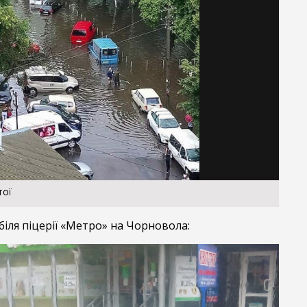
тої
біля піцерії «Метро» на Чорновола: