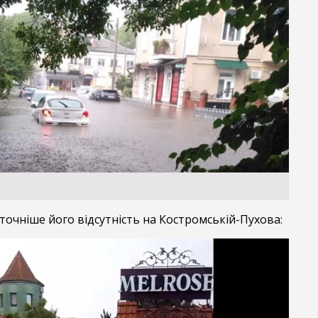
точніше його відсутність на Костромській-Пухова: