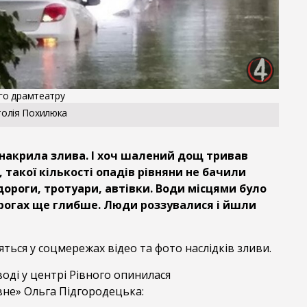
ого драмтеатру
олія Похилюка
е накрила злива. І хоч шалений дощ тривав
 такої кількості опадів рівняни не бачили
дороги, тротуари, автівки. Води місцями було
дорогах ще глибше. Люди роззувалися і йшли
яться у соцмережах відео та фото наслідків зливи.
воді у центрі Рівного опинилася
вне» Ольга Підгородецька: