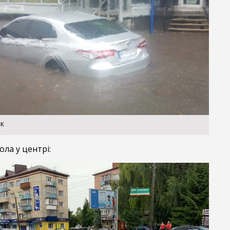
як
ла у центрі: