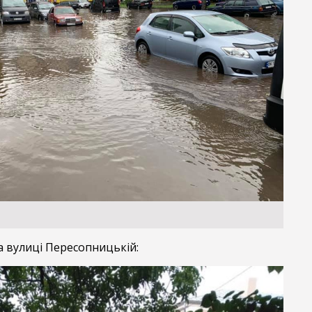
а вулиці Пересопницькій: