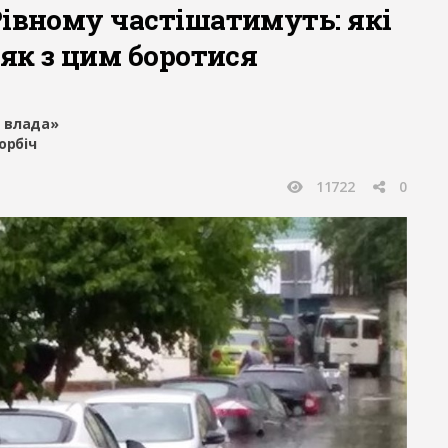
Рівному частішатимуть: які
 як з цим боротися
 влада»
орбіч
11722
0