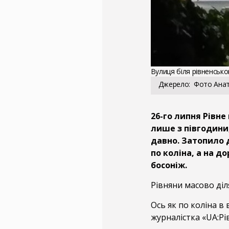
Вулиця біля рівненськ
Джерело
Фото Анат
26-го липня Рівн
лише з півгодини,
давно. Затопило 
по коліна, а на 
босоніж.
Рівняни масово діл
Ось як по коліна в 
журналістка «UA:Рі