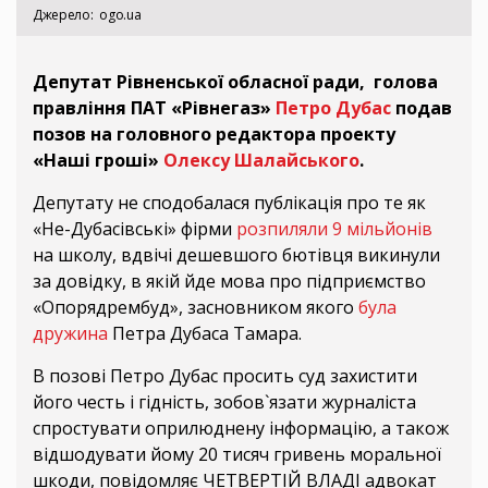
Джерело
ogo.ua
Депутат Рівненської обласної ради, голова
правління ПАТ «Рівнегаз»
Петро Дубас
подав
позов на головного редактора проекту
«Наші гроші»
Олексу Шалайського
.
Депутату не сподобалася публікація про те як
«Не-Дубасівські» фірми
розпиляли 9 мільйонів
на школу, вдвічі дешевшого бютівця викинули
за довідку, в якій йде мова про підприємство
«Опорядрембуд», засновником якого
була
дружина
Петра Дубаса Тамара.
В позові Петро Дубас просить суд захистити
його честь і гідність, зобов`язати журналіста
спростувати оприлюднену інформацію, а також
відшодувати йому 20 тисяч гривень моральної
шкоди, повідомляє ЧЕТВЕРТІЙ ВЛАДІ адвокат