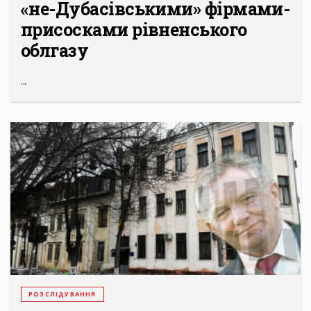
«не-Дубасівськими» фірмами-
присосками рівненського
облгазу
...
РОЗСЛІДУВАННЯ