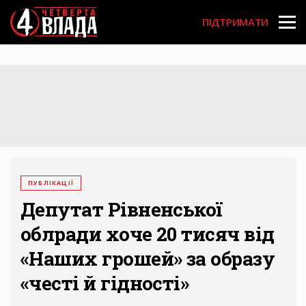
Перейти
User
до
ПІДТРИМАТИ
основного
account
вмісту
menu
ПУБЛІКАЦІЇ
Депутат Рівненської
облради хоче 20 тисяч від
«Наших грошей» за образу
«честі й гідності»