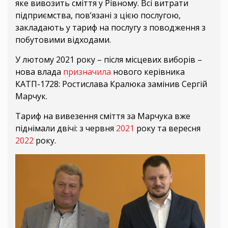
яке вивозить сміття у Рівному. Всі витрати
підприємства, пов’язані з цією послугою,
закладають у тариф на послугу з поводження з
побутовими відходами.
У лютому 2021 року – після місцевих виборів –
нова влада
призначила
нового керівника
КАТП-1728: Ростислава Кралюка замінив Сергій
Марчук.
Тариф на вивезення сміття за Марчука вже
піднімали двічі: з червня
2021
року та вересня
2022
року.