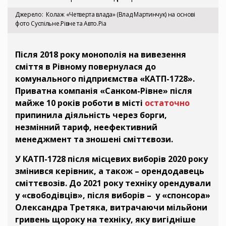
Джерело
Колаж «Четверта влада» (Влад Мартинчук) на основі
фото Суспільне.Рівне та Авто.Ріа
Після 2018 року монополія на вивезення
сміття в Рівному повернулася до
комунального підприємства «КАТП-1728».
Приватна компанія «Санком-Рівне» після
майже 10 років роботи в місті
остаточно
припинила діяльність через борги,
незмінний тариф, неефективний
менеджмент та зношені сміттєвози.
У КАТП-1728 після місцевих виборів 2020 року
змінився керівник, а також – орендодавець
сміттєвозів. До 2021 року техніку орендували
у «свободівців», після виборів – у «спонсора»
Олександра Третяка, витрачаючи мільйони
гривень щороку на техніку, яку вигідніше