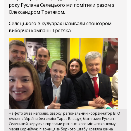
року Руслана Селецього ми помітили разом з
Олександром Третяком.
Селецького в кулуарах називали спонсором
виборчої кампанії Третяка.
На фото зліва направо, зверху: регіональний координатор ВГО
«Альянс Україна без сиріт» Тарас Блащук, бізнесмен Руслан
Селецький, керуюча справами рівненського міськвиконкому
Марія Корнійчук, піарниця виборчого штабу Третяка Ірина