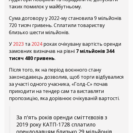
таких помилок у майбутньому.
Сума договору у 2022-му становила 9 мільйонів
720 тисяч гривень. Сплатили товариству
близько шести мільйонів.
У
2023
та
2024
роках очікувану вартість оренди
замовник визначав на рівні
7 мільйонів 344
тисяч 480 гривень
.
Після того, як на період воєнного стану
законодавець дозволив, щоб торги відбувалися
за участі одного учасника, «Голд-С» почав
приходити на тендер сам та виставляти
пропозицію, яка дорівнює очікуваній вартості.
За п'ять років оренди сміттєвозів з
2019 року КАТП-1728 сплатило
орендодавцям близько 29 мільйонів