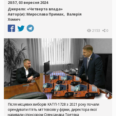
20:57, 03 вересня 2024
Джерело:
«Четверта влада»
Автор(и):
Мирослава Примак
Валерія
Хомич
2153
0
Після місцевих виборів КАТП-1728 з 2021 року почали
орендувати п'ять міттєвозів у фірми, директора якої
називали спонсором Олександра Третяка