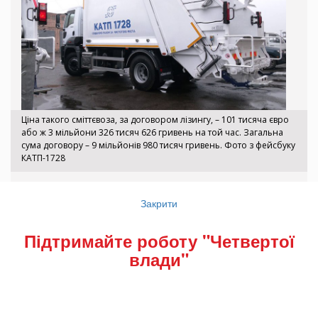
Ціна такого сміттєвоза, за договором лізингу, – 101 тисяча євро
або ж 3 мільйони 326 тисяч 626 гривень на той час. Загальна
сума договору – 9 мільйонів 980 тисяч гривень. Фото з фейсбуку
КАТП-1728
Директор КАТП-1728 Сергій Марчук
Закрити
журналістам Суспільного розповів, що
підприємство одразу сплатило 2 мільйони
Підтримайте роботу "Четвертої
внеску. На наш запит відповів, що щороку
влади"
сплачують за ці три сміттєвози майже 1 мільйон
472 тисячі гривень. Борг станом на 1 серпня
цього року складав ще 3 мільйони 434 тисячі
515 гривень.