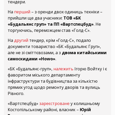
тендери.
На
перший
– з оренди двох одиниць техніки –
прийшли ще два учасники:
ТОВ «БК
«Будальянс груп» та ПП «Вартспецбуд»
. Не
торгуючись, переможцем став «Голд-С».
На
другий
тендер, крім «Голд-С», подало
документи товариство «БК «Будальянс Груп»,
але не зі сміттєвозами, а з
двома китайськими
самоскидами «Howo»
.
«БК «Будальянс-груп»,
належить
Ігорю Войтку і є
фаворитом міського департаменту
інфраструктури та будівництва за кількістю
прямих угод щодо ремонту дворів та вулиць
Рівного.
«Вартспецбуд»
зареєстроване
у колишньому
Костопільському районі, власник –
Юрій