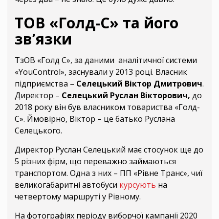
ТОВ «Голд-С» та його
зв’язки
ТзОВ «Голд С», за даними аналітичної системи
«YouControl», заснували у 2013 році. Власник
підприємства –
Селецький Віктор Дмитрович
.
Директор –
Селецький Руслан Вікторович,
до
2018 року він був власником товариства «Голд-
С». Ймовірно, Віктор – це батько Руслана
Селецького.
Директор Руслан Селецький має стосунок ще до
5 різних фірм, що переважно займаються
транспортом. Одна з них – ПП «Рівне Транс», чиї
великогабаритні автобуси
курсують
на
четвертому маршруті у Рівному.
На фотографіях періоду виборчої кампанії 2020