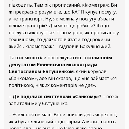
підходить. Там рік прописаний, кілометраж. Ви
ж прекрасно розумієте, що КАТП купує послугу,
а не транспорт. Ну, як можна у послугу в'язати
кілометраж і рік? Для чого це робити? Якщо
послуга виконується тією мірою, як прописано у
технічному, то для чого в'язати тоді роки чи
якийсь кілометраж? – відповів Вакулінський.
Також ми хотіли поспілкуватись з
колишнім
депутатом Рівненської міської ради
Святославом Євтушенком
, який керував
«Санкомом», але він сказав, що «не займається
політикою, ніяких коментарів не дає».
– Де поділися сміттєвози «Санкому»?
– все ж
запитали ми у Євтушенка.
– Уявлення не маю. Вони зникли десь через рік,
як я був звільнений з цієї фірми. А може, навіть
через два – не знаю. Це було дуже давно.