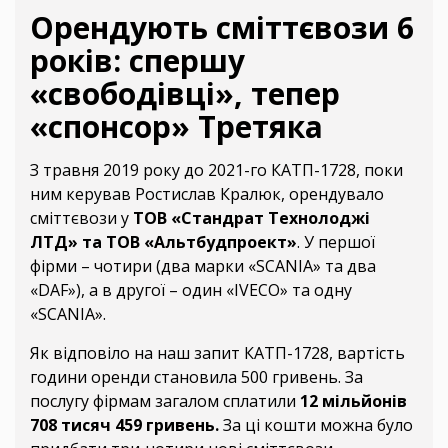
Орендують сміттєвози 6
років: спершу
«свободівці», тепер
«спонсор» Третяка
З травня 2019 року до 2021-го КАТП-1728, поки
ним керував Ростислав Кралюк, орендувало
сміттєвози у
ТОВ «Стандрат Технолоджі
ЛТД» та ТОВ «Альтбудпроект»
. У першої
фірми – чотири (два марки «SCANIA» та два
«DAF»), а в другої – один «IVECO» та одну
«SCANIA».
Як відповіло на наш запит КАТП-1728, вартість
години оренди становила 500 гривень. За
послугу фірмам загалом сплатили
12 мільйонів
708 тисяч 459 гривень.
За ці кошти можна було