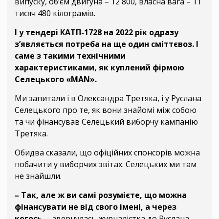
випуску, об’єм двигуна – 12 800, власна вага – 11
тисяч 480 кілограмів.
І у тендері КАТП-1728 на 2022 рік одразу
з’являється потреба на ще один сміттєвоз. І
саме з такими технічними
характеристиками, як куплений фірмою
Селецького «MAN».
Ми запитали і в Олександра Третяка, і у Руслана
Селецького про те, як вони знайомі між собою
та чи фінансував Селецький виборчу кампанію
Третяка.
Обидва сказали, що офіційних спонсорів можна
побачити у виборчих звітах. Селецьких ми там
не знайшли.
– Так, але ж ви самі розумієте, що можна
фінансувати не від свого імені, а через
когось
, – звернулась журналістка до Руслана