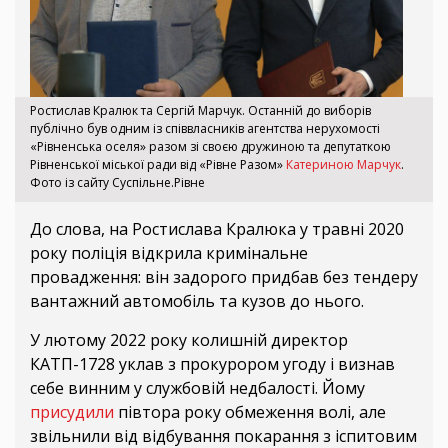
Ростислав Кралюк та Сергій Марчук. Останній до виборів
публічно був одним із співвласників агентства нерухомості
«Рівненська оселя» разом зі своєю дружиною та депутаткою
Рівненської міської ради від «Рівне Разом»
Катериною Марчук
.
Фото із сайту Суспільне.Рівне
До слова, на Ростислава Кралюка у травні 2020
року поліція відкрила кримінальне
провадження: він задорого придбав без тендеру
вантажний автомобіль та кузов до нього.
У лютому 2022 року колишній директор
КАТП-1728 уклав з прокурором угоду і визнав
себе винним у службовій недбалості. Йому
присудили
півтора року обмеження волі, але
звільнили від відбування покарання з іспитовим