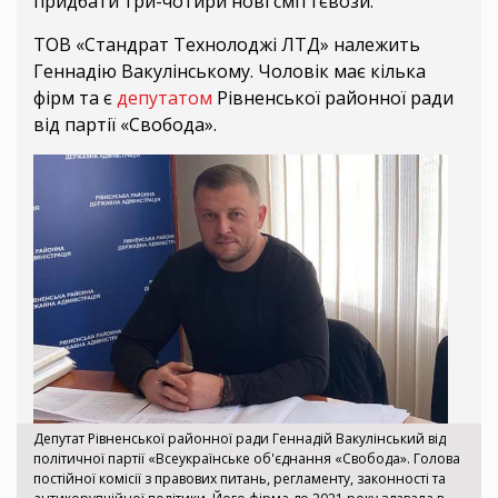
придбати три-чотири нові сміттєвози.
ТОВ «Стандрат Технолоджі ЛТД» належить
Геннадію Вакулінському. Чоловік має кілька
фірм та є
депутатом
Рівненської районної ради
від партії «Свобода».
Депутат Рівненської районної ради Геннадій Вакулінський від
політичної партії «Всеукраїнське об'єднання «Свобода». Голова
постійної комісії з правових питань, регламенту, законності та