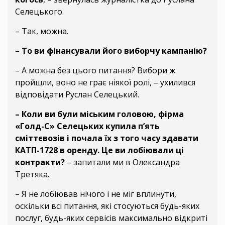
Селецького.
– Так, можна.
– То ви фінансували його виборчу кампанію?
– А можна без цього питання? Вибори ж
пройшли, воно не грає ніякої ролі, – ухилився
відповідати Руслан Селецький.
– Коли ви були міським головою, фірма
«Голд-С» Селецьких купила п’ять
сміттєвозів і почала їх з того часу здавати
КАТП-1728 в оренду. Це ви лобіювали ці
контракти?
– запитали ми в Олександра
Третяка.
– Я не лобіював нічого і не міг вплинути,
оскільки всі питання, які стосуються будь-яких
послуг, будь-яких сервісів максимально відкриті