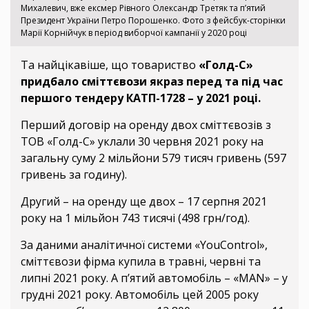
Михалевич, вже ексмер Рівного Олександр Третяк та п’ятий
Президент України Петро Порошенко. Фото з фейсбук-сторінки
Марії Корнійчук в період виборчої кампанії у 2020 році
Та найцікавіше, що товариство
«Голд-С»
придбало сміттєвози якраз перед та під час
першого тендеру КАТП-1728 – у 2021 році.
Перший договір на оренду двох сміттєвозів з
ТОВ «Голд-С» уклали 30 червня 2021 року на
загальну суму 2 мільйони 579 тисяч гривень (597
гривень за годину).
Другий – на оренду ще двох – 17 серпня 2021
року на 1 мільйон 743 тисячі (498 грн/год).
За даними аналітичної системи «YouСontrol»,
сміттєвози фірма купила в травні, червні та
липні 2021 року. А п’ятий автомобіль – «MAN» – у
грудні 2021 року. Автомобіль цей 2005 року