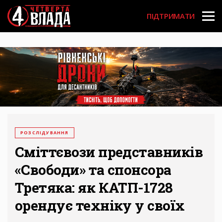
Перейти
User
до
ПІДТРИМАТИ
основного
account
вмісту
menu
РОЗСЛІДУВАННЯ
Сміттєвози представників
«Свободи» та спонсора
Третяка: як КАТП-1728
орендує техніку у своїх