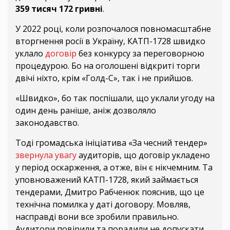
359 тисяч 172 гривні
.
У 2022 році, коли розпочалося повномасштабне
вторгнення росії в Україну, КАТП-1728 швидко
уклало
договір
без конкурсу за переговорною
процедурою. Бо на оголошені відкриті торги
двічі ніхто, крім «Голд-С», так і не прийшов.
«Швидко», бо так поспішали, що уклали угоду на
один день раніше, аніж дозволяло
законодавство.
Тоді громадська ініціатива «За чесний тендер»
звернула увагу
аудиторів, що договір укладено
у період оскарження, а отже, він є нікчемним. Та
уповноважений КАТП-1728, який займається
тендерами, Дмитро Рабченюк пояснив, що це
технічна помилка у даті договору. Мовляв,
насправді вони все зробили правильно.
Аудитори повірили та порадили не допускати