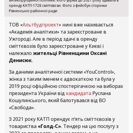
антикорупційної політики. Його фірма до 2021 року здавала в
оренду КАТП-1728 сміттєвози. Фото з фейсбук-сторінки
Рівненської районної ради
ТОВ «
Альтбудпроект
» нині вже називається
«Академія аналітики» та зареєстроване в
Ужгороді. Але в період здачі в оренду
сміттєвозів було зареєстроване у Києві і
належало
жительці Рівненщини Оксані
Денисюк
.
За даними аналітичної системи «YouControl»,
жінка з таким іменем є адвокаткою та була у
2019 році офіційною спостерігачкою на виборах
президента України від
кандидата
Руслана
Кошулинського, який балотувався від ВО
«Свобода».
З 2021 року КАТП орендує п’ять сміттєвозів у
товариства
«Голд-С»
. Тендер на цю послугу з