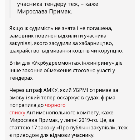
учасника тендеру теж, – каже
Мирослава Примак.
Якщо ж судимість не знята і не погашена,
замовник повинен відхилити учасника
закупівлі, якого засудили за хабарництво,
шахрайство, відмивання коштів чи корупцію.
Втім для «Укрбудреммонтаж інжинірингу» діє
інше законне обмеження стосовно участі у
тендерах.
Через штраф АМКУ, який УБРМІ отримав за
змову і який тепер оскаржує в судах, фірма
потрапила до
чорного
списку
Антимонопольного комітету, каже
Мирослава Примак, у липні 2019-го. Це, за
статтею 17 закону «Про публічні закупівлі», теж
є приводом для відмови учаснику.