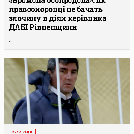
«Врємєна бєспрєдєла»: як
правоохоронці не бачать
злочину в діях керівника
ДАБІ Рівненщини
...
ПУБЛІКАЦІЇ