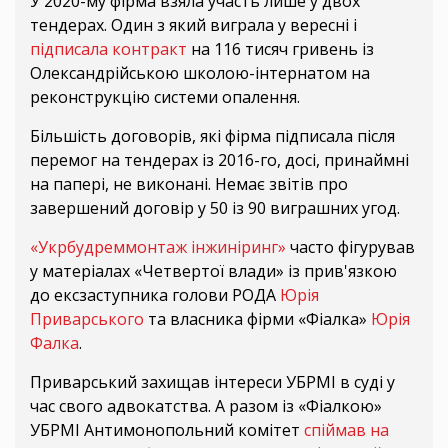
У 2020-му фірма взяла участь лише у двох
тендерах. Один з який виграла у вересні і
підписала контракт
на 116 тисяч гривень із
Олександрійською школою-інтернатом на
реконструкцію системи опалення.
Більшість договорів, які фірма підписала після
перемог на тендерах із 2016-го, досі, принаймні
на папері, не виконані. Немає звітів про
завершений договір у 50 із 90 виграшних угод.
«Укрбудреммонтаж інжиніринг»
часто фігурував
у матеріалах «Четвертої влади» із прив'язкою
до ексзаступника голови РОДА
Юрія
Приварського
та власника фірми «Фіалка»
Юрія
Фалка
.
Приварський захищав інтереси УБРМІ в суді у
час свого адвокатства. А разом із «Фіалкою»
УБРМІ Антимонопольний комітет
спіймав на