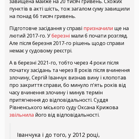
завищена майже на 20 тисяч гривень. Схожих
пунктів в акті шість, тож загалом суму завищили
на понад 66 тисяч гривень.
Підготовче засідання у справі
призначили
ще на
лютий 2017-го. У
березні
мали б почати розгляд.
Але після березня 2017-го рішень щодо справи
немає у судовому реєстрі.
А в березні 2021-го, тобто через 4 роки після
початку засідань та через 8 років після вчинення
злочину, Сергій Іванчук визнав вину і клопотав
про закриття справи, бо минуло п'ять років від
часу вчинення злочину і минув термін
притягнення до відповідальності. Суддя
Рівненського міського суду Оксана Крижова
звільнила
його від відповідальності.
Іванчука і до того, у 2012 році,