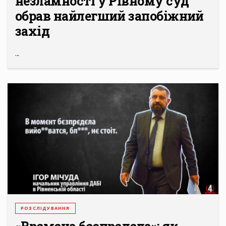
незламності у Рівному суд
обрав найлегший запобіжний
захід
...
РОЗСЛІДУВАННЯ