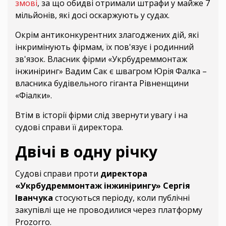
змові
, за що обидві отримали штрафи у майже 7
мільйонів, які досі оскаржують у судах.
Окрім антиконкурентних злагоджених дій, які
інкримінують фірмам, їх пов'язує і родинний
зв'язок. Власник фірми «Укрбудреммонтаж
інжиніринг» Вадим Сак є швагром Юрія Фалка –
власника будівельного гіганта Рівненщини
«Фіалки».
Втім в історії фірми слід звернути увагу і на
судові справи її директора.
Двічі в одну річку
Судові справи проти
директора
«Укрбудреммонтаж інжинірингу» Сергія
Іванчука
стосуються періоду, коли публічні
закупівлі ще не проводилися через платформу
Prozorro.