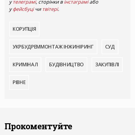
у
телеграмі
, сторінки в
інстаграмі
або
у
фейсбуці
чи
твітері
.
КОРУПЦІЯ
УКРБУДРЕММОНТАЖ ІНЖИНІРИНГ
СУД
КРИМІНАЛ
БУДІВНИЦТВО
ЗАКУПІВЛІ
РІВНЕ
Прокоментуйте