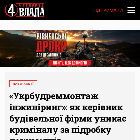
Перейти
User
до
ПІДТРИМАТИ
основного
account
вмісту
menu
ПУБЛІКАЦІЇ
«Укрбудреммонтаж
інжиніринг»: як керівник
будівельної фірми уникає
криміналу за підробку