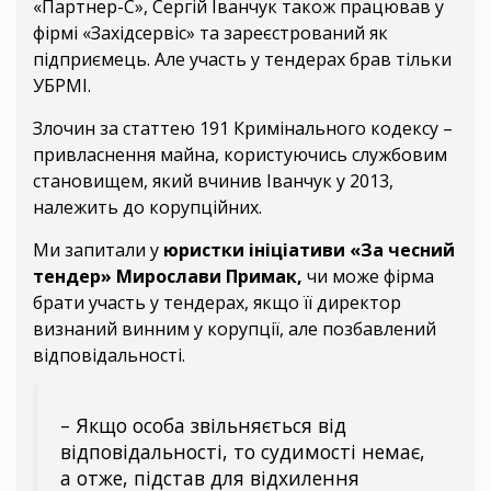
«Партнер-С», Сергій Іванчук також працював у
фірмі «Західсервіс» та зареєстрований як
підприємець. Але участь у тендерах брав тільки
УБРМІ.
Злочин за статтею 191 Кримінального кодексу –
привласнення майна, користуючись службовим
становищем, який вчинив Іванчук у 2013,
належить до корупційних.
Ми запитали у
юристки ініціативи «За чесний
тендер» Мирослави Примак,
чи може фірма
брати участь у тендерах, якщо її директор
визнаний винним у корупції, але позбавлений
відповідальності.
– Якщо особа звільняється від
відповідальності, то судимості немає,
а отже, підстав для відхилення