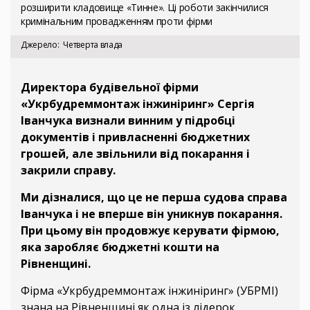
розширити кладовище «Тинне». Ці роботи закінчилися
кримінальним провадженням проти фірми
Джерело
Четверта влада
Директора будівельної фірми
«Укрбудреммонтаж інжиніринг» Сергія
Іванчука визнали винним у підробці
документів і привласненні бюджетних
грошей, але звільнили від покарання і
закрили справу.
Ми дізналися, що це не перша судова справа
Іванчука і не вперше він уникнув покарання.
При цьому він продовжує керувати фірмою,
яка заробляє бюджетні кошти на
Рівненщині.
Фірма «Укрбудреммонтаж інжиніринг» (УБРМІ)
знана на Рівненщині як одна із лідерок