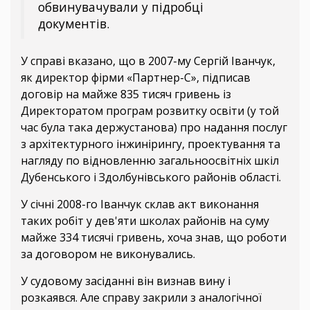
обвинувачували у підробці
документів.
У справі вказано, що в 2007-му Сергій Іванчук,
як директор фірми «Партнер-С», підписав
договір на майже 835 тисяч гривень із
Директоратом програм розвитку освіти (у той
час була така держустанова) про надання послуг
з архітектурного інжинірингу, проектування та
нагляду по відновленню загальноосвітніх шкіл
Дубенського і Здолбунівського районів області.
У січні 2008-го Іванчук склав акт виконання
таких робіт у дев'яти школах районів на суму
майже 334 тисячі гривень, хоча знав, що роботи
за договором не виконувались.
У судовому засіданні він визнав вину і
розкаявся. Але справу закрили з аналогічної