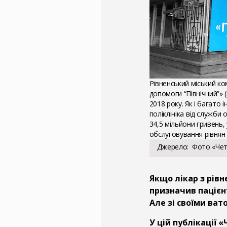
Рівненський міський к
допомоги “Північний”» 
2018 року. Як і багато
поліклініка від служби
34,5 мільйони гривень,
обслуговування рівнян
Джерело
Фото «Чет
Якщо лікар з рівн
призначив пацієнт
Але зі своїми ва
У цій публікації 