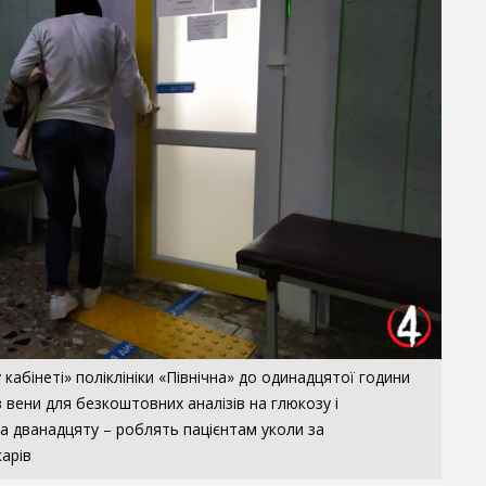
кабінеті» поліклініки «Північна» до одинадцятої години
з вени для безкоштовних аналізів на глюкозу і
на дванадцяту – роблять пацієнтам уколи за
карів