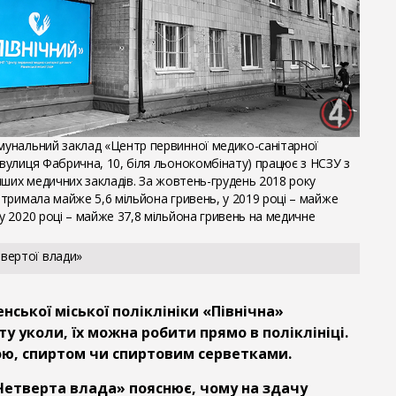
омунальний заклад «Центр первинної медико-санітарної
(вулиця Фабрична, 10, біля льонокомбінату) працює з НСЗУ з
 інших медичних закладів. За жовтень-грудень 2018 року
 отримала майже 5,6 мільйона гривень, у 2019 році – майже
 у 2020 році – майже 37,8 мільйона гривень на медичне
вертої влади»
енської міської поліклініки «Північна»
у уколи, їх можна робити прямо в поліклініці.
тою, спиртом чи спиртовим серветками.
«Четверта влада» пояснює, чому на здачу