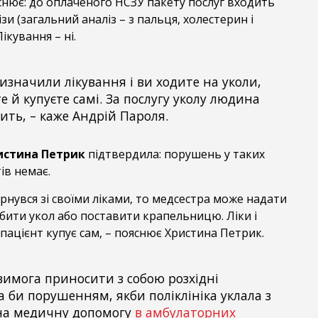
снює: до оплаченого НСЗУ пакету послуг входить
ізи (загальний аналіз – з пальця, холестерин і
ікування – ні.
изначили лікування і ви ходите на уколи,
е й купуєте самі. За послугу уколу людина
ить, – каже Андрій Пароля.
истина Петрик
підтвердила: порушень у таких
ів немає.
рнувся зі своїми ліками, то медсестра може надати
обити укол або поставити крапельницю. Ліки і
 пацієнт купує сам, – пояснює Христина Петрик.
 вимога приносити з собою розхідні
а би порушенням, якби поліклініка уклала з
 на медичну допомогу
в амбулаторних