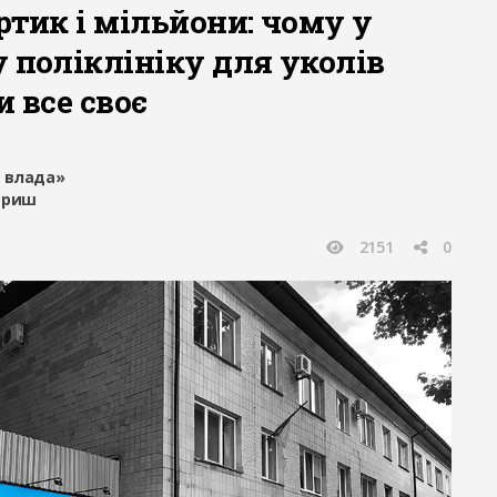
ртик і мільйони: чому у
 поліклініку для уколів
и все своє
 влада»
вриш
2151
0