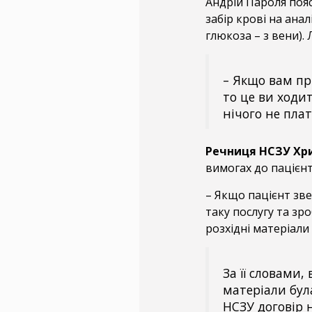
Андрій Пароля поя
забір крові на анал
глюкоза – з вени). Л
– Якщо вам пр
то це ви ходит
нічого не плат
Речниця НСЗУ Хр
вимогах до пацієнт
– Якщо пацієнт зве
таку послугу та зр
розхідні матеріали
За її словами,
матеріали бул
НСЗУ договір