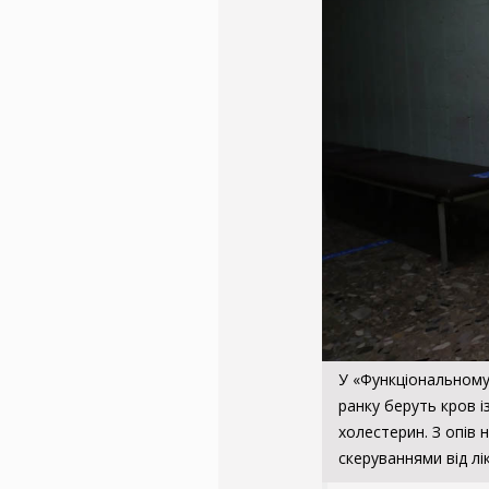
У «Функціональному 
ранку беруть кров і
холестерин. З опів 
скеруваннями від лі