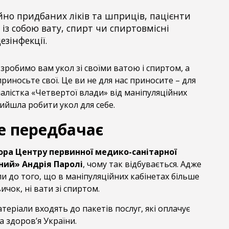
йно придбаних ліків та шприців, пацієнти
із собою вату, спирт чи спиртовмісні
езінфекції.
зробимо вам укол зі своїми ватою і спиртом, а
приносьте свої. Це ви не для нас приносите – для
налістка «Четвертої влади» від маніпуляційних
ийшла робити укол для себе.
е передбачає
ра Центру первинної медико-санітарної
ний» Андрія Паролі
, чому так відбувається. Адже
и до того, що в маніпуляційних кабінетах більше
ичок, ні вати зі спиртом.
теріали входять до пакетів послуг, які оплачує
 здоров’я України.