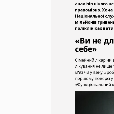
аналізів нічого н
правомірно. Хоча 
Національної служ
мільйонів гривен
поліклініках вати
«Ви не дл
себе»
Сімейний лікар чи 
лікування не лише 
м'яз чи у вену. Зроб
першому поверсі у
«Функціональний к