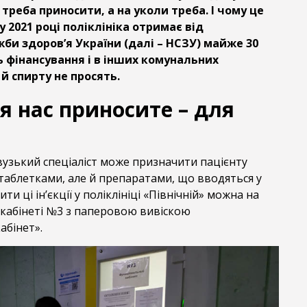
е треба приносити, а на уколи треба. І чому це
у 2021 році поліклініка отримає від
би здоров’я України (далі – НСЗУ) майже 30
ь фінансування і в інших комунальних
 й спирту не просять.
я нас приносите – для
вузький спеціаліст може призначити пацієнту
таблетками, але й препаратами, що вводяться у
ити ці ін’єкції у поліклініці «Північній» можна на
 кабінеті №3 з паперовою вивіскою
абінет».