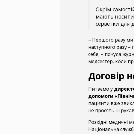
Окрім самості
мають носити 
серветки для д
– Першого разу ми 
наступного разу – 
себе, – почула жур
медсестер, коли пр
Договір н
Питаємо у
директо
допомоги «Північ
пацієнти вже звикл
не просять ні рукав
Розхідні медичні ма
Національна служба